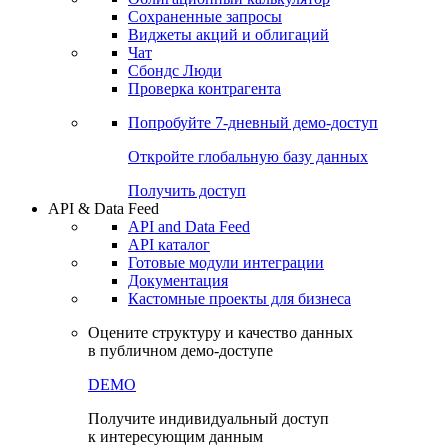
Сохраненные запросы
Виджеты акций и облигаций
Чат
Сбондс Люди
Проверка контрагента
Попробуйте
7-дневный
демо-доступ
Откройте глобальную базу данных
Получить доступ
API & Data Feed
API and Data Feed
API каталог
Готовые модули интеграции
Документация
Кастомные проекты для бизнеса
Оцените структуру и качество данных
в публичном демо-доступе
DEMO
Получите индивидуальный доступ
к интересующим данным