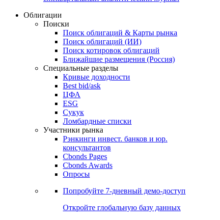
Облигации
Поиски
Поиск облигаций & Карты рынка
Поиск облигаций (ИИ)
Поиск котировок облигаций
Ближайшие размещения (Россия)
Специальные разделы
Кривые доходности
Best bid/ask
ЦФА
ESG
Сукук
Ломбардные списки
Участники рынка
Рэнкинги инвест. банков и юр.
консультантов
Cbonds Pages
Cbonds Awards
Опросы
Попробуйте
7-дневный
демо-доступ
Откройте глобальную базу данных