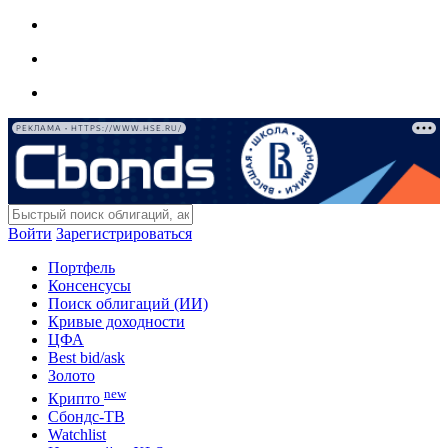
РЕКЛАМА • HTTPS://WWW.HSE.RU/
Войти
Зарегистрироваться
Портфель
Консенсусы
Поиск облигаций (ИИ)
Кривые доходности
ЦФА
Best bid/ask
Золото
new
Крипто
Сбондс-ТВ
Watchlist