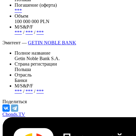
Погашение (оферта)
***
Объем
100 000 000 PLN
М/S&P/F
***
/
***
/
***
Эмитент —
GETIN NOBLE BANK
Полное название
Getin Noble Bank S.A.
Страна регистрации
Польша
Отрасль
Банки
М/S&P/F
***
/
***
/
***
Поделиться
Cbonds.TV