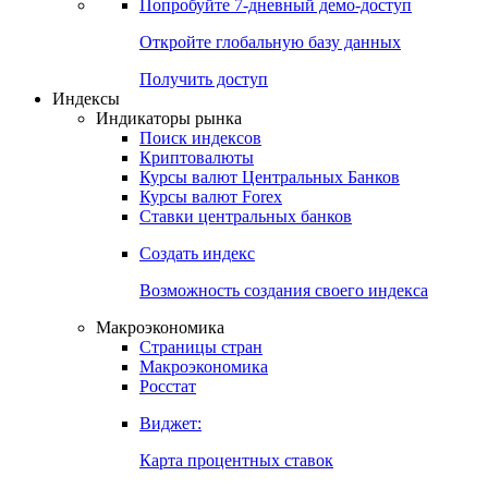
Попробуйте
7-дневный
демо-доступ
Откройте глобальную базу данных
Получить доступ
Индексы
Индикаторы рынка
Поиск индексов
Криптовалюты
Курсы валют Центральных Банков
Курсы валют Forex
Ставки центральных банков
Создать индекс
Возможность создания своего индекса
Макроэкономика
Страницы стран
Макроэкономика
Росстат
Виджет:
Карта процентных ставок