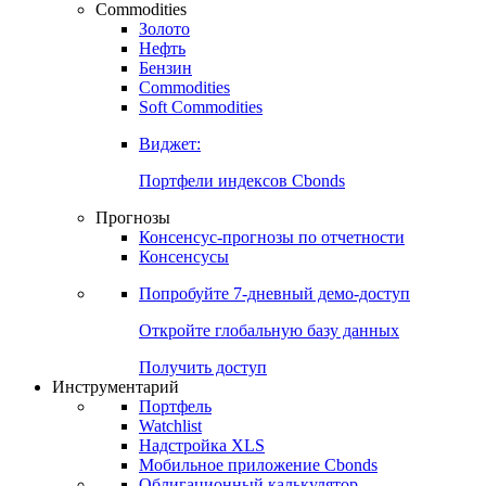
Commodities
Золото
Нефть
Бензин
Commodities
Soft Commodities
Виджет:
Портфели индексов Cbonds
Прогнозы
Консенсус-прогнозы по отчетности
Консенсусы
Попробуйте
7-дневный
демо-доступ
Откройте глобальную базу данных
Получить доступ
Инструментарий
Портфель
Watchlist
Надстройка XLS
Мобильное приложение Cbonds
Облигационный калькулятор