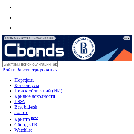
РЕКЛАМА • HTTPS://WWW.HSE.RU/
Войти
Зарегистрироваться
Портфель
Консенсусы
Поиск облигаций (ИИ)
Кривые доходности
ЦФА
Best bid/ask
Золото
new
Крипто
Сбондс-ТВ
Watchlist