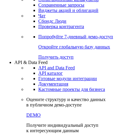
Сохраненные запросы
Виджеты акций и облигаций
Чат
Сбондс Люди
Проверка контрагента
Попробуйте
7-дневный
демо-доступ
Откройте глобальную базу данных
Получить доступ
API & Data Feed
API and Data Feed
API каталог
Готовые модули интеграции
Документация
Кастомные проекты для бизнеса
Оцените структуру и качество данных
в публичном демо-доступе
DEMO
Получите индивидуальный доступ
к интересующим данным