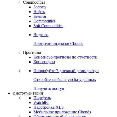
Commodities
Золото
Нефть
Бензин
Commodities
Soft Commodities
Виджет:
Портфели индексов Cbonds
Прогнозы
Консенсус-прогнозы по отчетности
Консенсусы
Попробуйте
7-дневный
демо-доступ
Откройте глобальную базу данных
Получить доступ
Инструментарий
Портфель
Watchlist
Надстройка XLS
Мобильное приложение Cbonds
Облигационный калькулятор