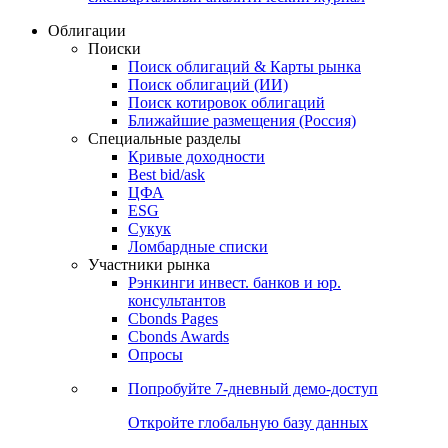
Облигации
Поиски
Поиск облигаций & Карты рынка
Поиск облигаций (ИИ)
Поиск котировок облигаций
Ближайшие размещения (Россия)
Специальные разделы
Кривые доходности
Best bid/ask
ЦФА
ESG
Сукук
Ломбардные списки
Участники рынка
Рэнкинги инвест. банков и юр.
консультантов
Cbonds Pages
Cbonds Awards
Опросы
Попробуйте
7-дневный
демо-доступ
Откройте глобальную базу данных