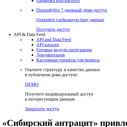
Виджеты акций и облигаций
Чат
Сбондс Люди
Проверка контрагента
Попробуйте
7-дневный
демо-доступ
Откройте глобальную базу данных
Получить доступ
API & Data Feed
API and Data Feed
API каталог
Готовые модули интеграции
Документация
Кастомные проекты для бизнеса
Оцените структуру и качество данных
в публичном демо-доступе
DEMO
Получите индивидуальный доступ
к интересующим данным
Запросить доступ