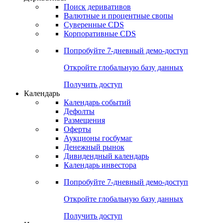
Откройте глобальную базу данных
Получить доступ
Деривативы
Поиск деривативов
Валютные и процентные свопы
Суверенные CDS
Корпоративные CDS
Попробуйте
7-дневный
демо-доступ
Откройте глобальную базу данных
Получить доступ
Календарь
Календарь событий
Дефолты
Размещения
Оферты
Аукционы госбумаг
Денежный рынок
Дивидендный календарь
Календарь инвестора
Попробуйте
7-дневный
демо-доступ