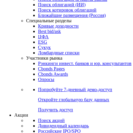
Облигации
Поиски
Поиск облигаций & Карты рынка
Поиск облигаций (ИИ)
Поиск котировок облигаций
Ближайшие размещения (Россия)
Специальные разделы
Кривые доходности
Best bid/ask
ЦФА
ESG
Сукук
Ломбардные списки
Участники рынка
Рэнкинги инвест. банков и юр. консультантов
Cbonds Pages
Cbonds Awards
Опросы
Попробуйте
7-дневный
демо-доступ
Откройте глобальную базу данных
Получить доступ