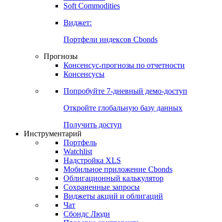
Золото
Нефть
Бензин
Commodities
Soft Commodities
Виджет:
Портфели индексов Cbonds
Прогнозы
Консенсус-прогнозы по отчетности
Консенсусы
Попробуйте
7-дневный
демо-доступ
Откройте глобальную базу данных
Получить доступ
Инструментарий
Портфель
Watchlist
Надстройка XLS
Мобильное приложение Cbonds
Облигационный калькулятор
Сохраненные запросы