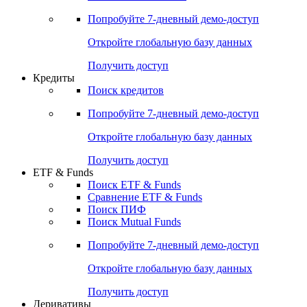
Акции
Поиск акций
Дивидендный календарь
Российские IPO/SPO
Попробуйте
7-дневный
демо-доступ
Откройте глобальную базу данных
Получить доступ
Кредиты
Поиск кредитов
Попробуйте
7-дневный
демо-доступ
Откройте глобальную базу данных
Получить доступ
ETF & Funds
Поиск ETF & Funds
Сравнение ETF & Funds
Поиск ПИФ
Поиск Mutual Funds
Попробуйте
7-дневный
демо-доступ