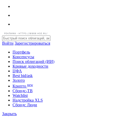
РЕКЛАМА • HTTPS://WWW.HSE.RU/
Войти
Зарегистрироваться
Портфель
Консенсусы
Поиск облигаций (ИИ)
Кривые доходности
ЦФА
Best bid/ask
Золото
new
Крипто
Сбондс-ТВ
Watchlist
Надстройка XLS