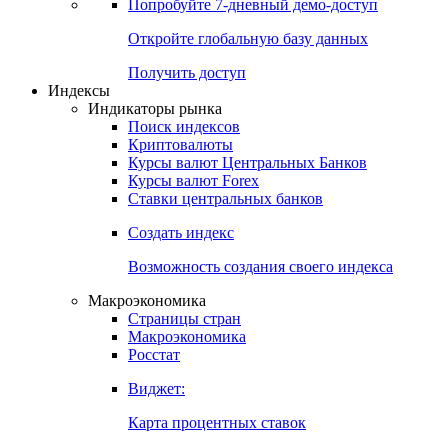
Попробуйте
7-дневный
демо-доступ
Откройте глобальную базу данных
Получить доступ
Индексы
Индикаторы рынка
Поиск индексов
Криптовалюты
Курсы валют Центральных Банков
Курсы валют Forex
Ставки центральных банков
Создать индекс
Возможность создания своего индекса
Макроэкономика
Страницы стран
Макроэкономика
Росстат
Виджет:
Карта процентных ставок