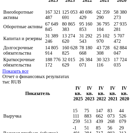
2025
2023
2022
2021
2020
Внеоборотные
167 321
125 053
40 696
62 359
58 380
активы
487
691
429
290
273
67 649
80 865
95 160
36 795
27 935
Оборотные активы
845
383
853
104
281
31 389
13 274
31 292
25 102
5 707
Капитал и резервы
246
620
543
970
472
Долгосрочные
14 805
160 628
78 180
43 728
62 884
обязательства
914
825
668
308
047
Краткосрочные
188 776
32 015
26 384
30 323
17 724
обязательства
172
629
071
116
035
Показать все
Отчет о финансовых результатах
тыс RUB
IV
IV
IV
IV
IV
Показатель
кв.
кв.
кв.
кв.
кв.
2025
2023
2022
2021
2020
15
75
147
83
44
Выручка
111
883
662
073
526
259
513
439
268
079
-1
51
85
56
29