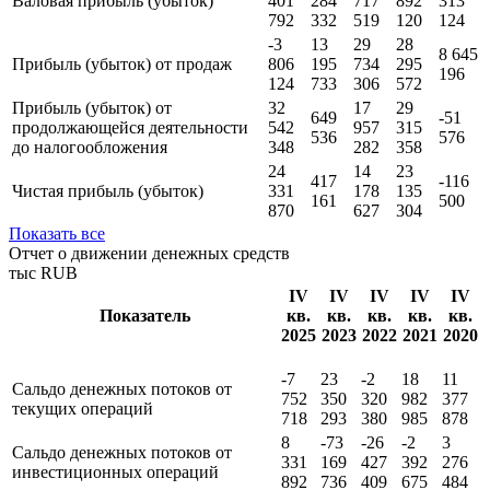
Валовая прибыль (убыток)
401
284
717
892
313
792
332
519
120
124
-3
13
29
28
8 645
Прибыль (убыток) от продаж
806
195
734
295
196
124
733
306
572
Прибыль (убыток) от
32
17
29
649
-51
продолжающейся деятельности
542
957
315
536
576
до налогообложения
348
282
358
24
14
23
417
-116
Чистая прибыль (убыток)
331
178
135
161
500
870
627
304
Показать все
Отчет о движении денежных средств
тыс RUB
IV
IV
IV
IV
IV
Показатель
кв.
кв.
кв.
кв.
кв.
2025
2023
2022
2021
2020
-7
23
-2
18
11
Сальдо денежных потоков от
752
350
320
982
377
текущих операций
718
293
380
985
878
8
-73
-26
-2
3
Сальдо денежных потоков от
331
169
427
392
276
инвестиционных операций
892
736
409
675
484