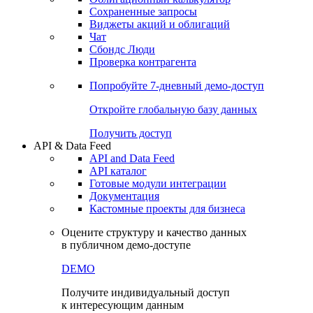
Сохраненные запросы
Виджеты акций и облигаций
Чат
Сбондс Люди
Проверка контрагента
Попробуйте
7-дневный
демо-доступ
Откройте глобальную базу данных
Получить доступ
API & Data Feed
API and Data Feed
API каталог
Готовые модули интеграции
Документация
Кастомные проекты для бизнеса
Оцените структуру и качество данных
в публичном демо-доступе
DEMO
Получите индивидуальный доступ
к интересующим данным