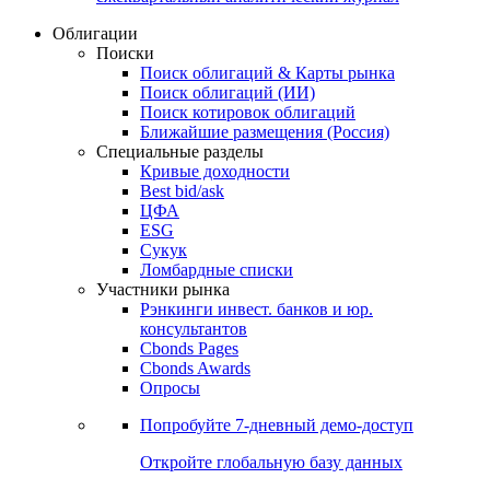
Облигации
Поиски
Поиск облигаций & Карты рынка
Поиск облигаций (ИИ)
Поиск котировок облигаций
Ближайшие размещения (Россия)
Специальные разделы
Кривые доходности
Best bid/ask
ЦФА
ESG
Сукук
Ломбардные списки
Участники рынка
Рэнкинги инвест. банков и юр.
консультантов
Cbonds Pages
Cbonds Awards
Опросы
Попробуйте
7-дневный
демо-доступ
Откройте глобальную базу данных