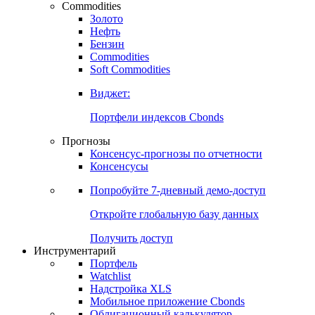
Commodities
Золото
Нефть
Бензин
Commodities
Soft Commodities
Виджет:
Портфели индексов Cbonds
Прогнозы
Консенсус-прогнозы по отчетности
Консенсусы
Попробуйте
7-дневный
демо-доступ
Откройте глобальную базу данных
Получить доступ
Инструментарий
Портфель
Watchlist
Надстройка XLS
Мобильное приложение Cbonds
Облигационный калькулятор