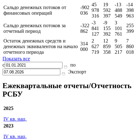
45
19
-13
-14
Сальдо денежных потоков от
-902
978
592
488
398
финансовых операций
036
316
397
549
963
-3
-9
3
Сальдо денежных потоков за
-322
255
841
155
101
отчетный период
862
399
127
392
761
Остаток денежных средств и
2
12
9
7
314
денежных эквивалентов на начало
627
859
505
860
000
отчетного периода
719
358
217
018
Показать все
с
по
Экспорт
Ежеквартальные отчеты/Отчетность
РСБУ
2025
IV кв. нац.
2023
IV кв. нац.