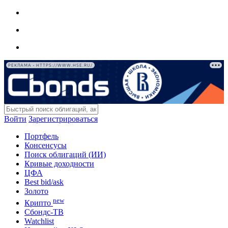
РЕКЛАМА • HTTPS://WWW.HSE.RU/
Войти
Зарегистрироваться
Портфель
Консенсусы
Поиск облигаций (ИИ)
Кривые доходности
ЦФА
Best bid/ask
Золото
new
Крипто
Сбондс-ТВ
Watchlist