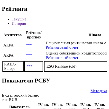
Рейтинги
Текущие
История
Рейтинг/
Агентство
Шкала
прогноз
Национальная рейтинговая шкала АКР
АКРА
***
Рейтинговый отчет
Оценка собственной кредитоспособно
АКРА
***
Рейтинговый отчет
RAEX-
***
ESG Ranking (old)
Europe
Показатели РСБУ
Методика
Бухгалтерский баланс
тыс RUB
IV кв.
IV кв.
IV кв.
IV кв.
IV кв.
Показатель