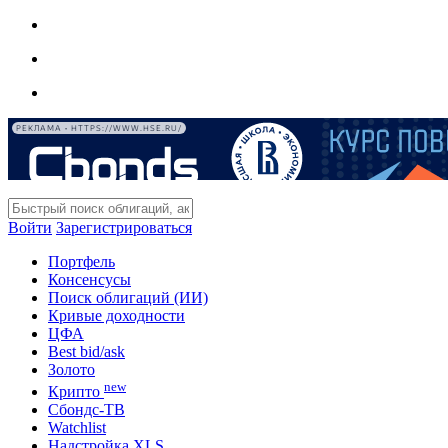
РЕКЛАМА • HTTPS://WWW.HSE.RU/
Войти
Зарегистрироваться
Портфель
Консенсусы
Поиск облигаций (ИИ)
Кривые доходности
ЦФА
Best bid/ask
Золото
new
Крипто
Сбондс-ТВ
Watchlist
Надстройка XLS