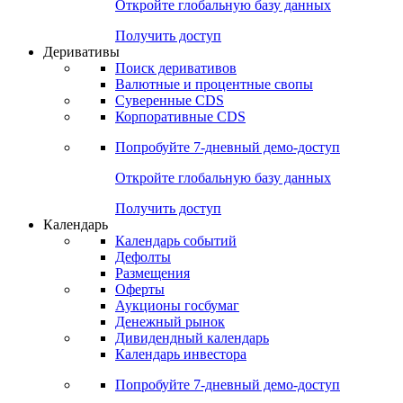
Откройте глобальную базу данных
Получить доступ
Деривативы
Поиск деривативов
Валютные и процентные свопы
Суверенные CDS
Корпоративные CDS
Попробуйте
7-дневный
демо-доступ
Откройте глобальную базу данных
Получить доступ
Календарь
Календарь событий
Дефолты
Размещения
Оферты
Аукционы госбумаг
Денежный рынок
Дивидендный календарь
Календарь инвестора
Попробуйте
7-дневный
демо-доступ