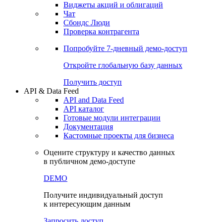
Виджеты акций и облигаций
Чат
Сбондс Люди
Проверка контрагента
Попробуйте
7-дневный
демо-доступ
Откройте глобальную базу данных
Получить доступ
API & Data Feed
API and Data Feed
API каталог
Готовые модули интеграции
Документация
Кастомные проекты для бизнеса
Оцените структуру и качество данных
в публичном демо-доступе
DEMO
Получите индивидуальный доступ
к интересующим данным
Запросить доступ