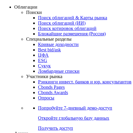
Облигации
Поиски
Поиск облигаций & Карты рынка
Поиск облигаций (ИИ)
Поиск котировок облигаций
Ближайшие размещения (Россия)
Специальные разделы
Кривые доходности
Best bid/ask
ЦФА
ESG
Сукук
Ломбардные списки
Участники рынка
Рэнкинги инвест. банков и юр. консультантов
Cbonds Pages
Cbonds Awards
Опросы
Попробуйте
7-дневный
демо-доступ
Откройте глобальную базу данных
Получить доступ