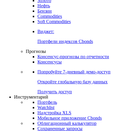
Золото
Нефть
Бензин
Commodities
Soft Commodities
Виджет:
Портфели индексов Cbonds
Прогнозы
Консенсус-прогнозы по отчетности
Консенсусы
Попробуйте
7-дневный
демо-доступ
Откройте глобальную базу данных
Получить доступ
Инструментарий
Портфель
Watchlist
Надстройка XLS
Мобильное приложение Cbonds
Облигационный калькулятор
Сохраненные запросы