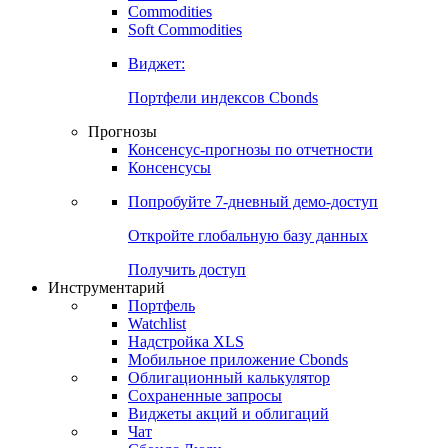
Commodities
Золото
Нефть
Бензин
Commodities
Soft Commodities
Виджет:
Портфели индексов Cbonds
Прогнозы
Консенсус-прогнозы по отчетности
Консенсусы
Попробуйте
7-дневный
демо-доступ
Откройте глобальную базу данных
Получить доступ
Инструментарий
Портфель
Watchlist
Надстройка XLS
Мобильное приложение Cbonds
Облигационный калькулятор