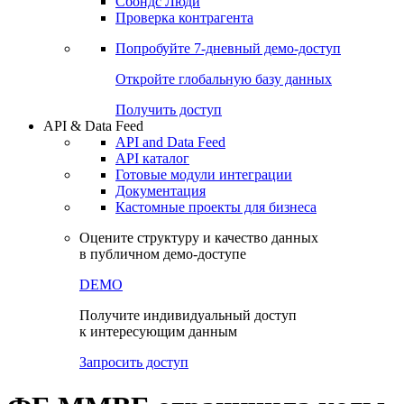
Сохраненные запросы
Виджеты акций и облигаций
Чат
Сбондс Люди
Проверка контрагента
Попробуйте
7-дневный
демо-доступ
Откройте глобальную базу данных
Получить доступ
API & Data Feed
API and Data Feed
API каталог
Готовые модули интеграции
Документация
Кастомные проекты для бизнеса
Оцените структуру и качество данных
в публичном демо-доступе
DEMO
Получите индивидуальный доступ
к интересующим данным