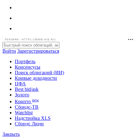
РЕКЛАМА • HTTPS://WWW.HSE.RU/
Войти
Зарегистрироваться
Портфель
Консенсусы
Поиск облигаций (ИИ)
Кривые доходности
ЦФА
Best bid/ask
Золото
new
Крипто
Сбондс-ТВ
Watchlist