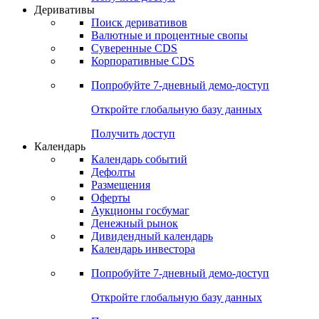
Откройте глобальную базу данных
Получить доступ
Деривативы
Поиск деривативов
Валютные и процентные свопы
Суверенные CDS
Корпоративные CDS
Попробуйте
7-дневный
демо-доступ
Откройте глобальную базу данных
Получить доступ
Календарь
Календарь событий
Дефолты
Размещения
Оферты
Аукционы госбумаг
Денежный рынок
Дивидендный календарь
Календарь инвестора