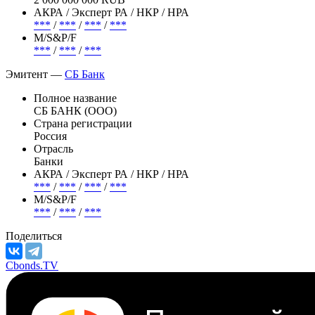
Погашение (оферта)
***
Объем
2 000 000 000 RUB
АКРА / Эксперт РА / НКР / НРА
***
/
***
/
***
/
***
М/S&P/F
***
/
***
/
***
Эмитент —
СБ Банк
Полное название
СБ БАНК (ООО)
Страна регистрации
Россия
Отрасль
Банки
АКРА / Эксперт РА / НКР / НРА
***
/
***
/
***
/
***
М/S&P/F
***
/
***
/
***
Поделиться
Cbonds.TV