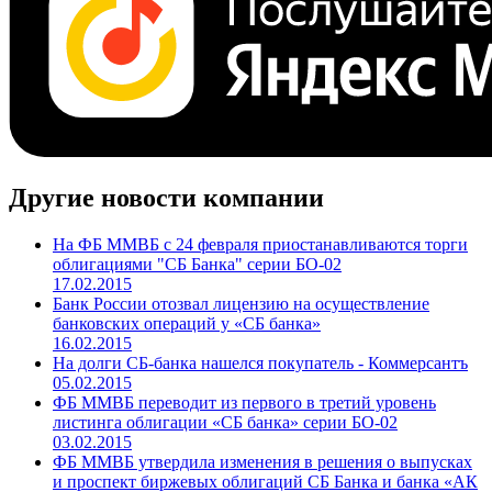
Другие новости компании
На ФБ ММВБ с 24 февраля приостанавливаются торги
облигациями "СБ Банка" серии БО-02
17.02.2015
Банк России отозвал лицензию на осуществление
банковских операций у «СБ банка»
16.02.2015
На долги СБ-банка нашелся покупатель - Коммерсантъ
05.02.2015
ФБ ММВБ переводит из первого в третий уровень