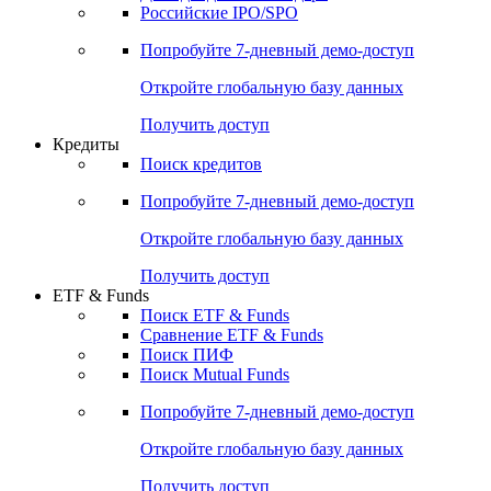
Получить доступ
Акции
Поиск акций
Дивидендный календарь
Российские IPO/SPO
Попробуйте
7-дневный
демо-доступ
Откройте глобальную базу данных
Получить доступ
Кредиты
Поиск кредитов
Попробуйте
7-дневный
демо-доступ
Откройте глобальную базу данных
Получить доступ
ETF & Funds
Поиск ETF & Funds
Сравнение ETF & Funds
Поиск ПИФ
Поиск Mutual Funds
Попробуйте
7-дневный
демо-доступ