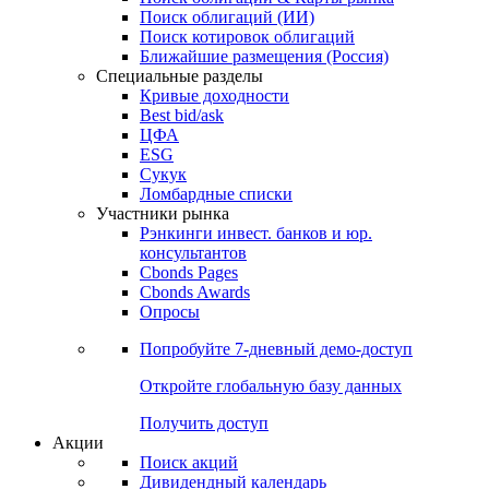
Облигации
Поиски
Поиск облигаций & Карты рынка
Поиск облигаций (ИИ)
Поиск котировок облигаций
Ближайшие размещения (Россия)
Специальные разделы
Кривые доходности
Best bid/ask
ЦФА
ESG
Сукук
Ломбардные списки
Участники рынка
Рэнкинги инвест. банков и юр.
консультантов
Cbonds Pages
Cbonds Awards
Опросы
Попробуйте
7-дневный
демо-доступ
Откройте глобальную базу данных