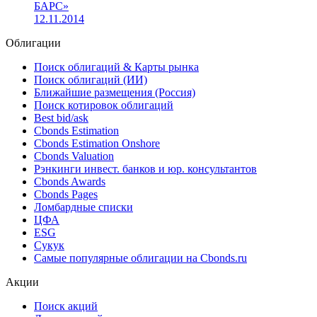
листинга облигации «СБ банка» серии БО-02
03.02.2015
ФБ ММВБ утвердила изменения в решения о выпусках
и проспект биржевых облигаций СБ Банка и банка «АК
БАРС»
12.11.2014
Облигации
Поиск облигаций & Карты рынка
Поиск облигаций (ИИ)
Ближайшие размещения (Россия)
Поиск котировок облигаций
Best bid/ask
Cbonds Estimation
Cbonds Estimation Onshore
Cbonds Valuation
Рэнкинги инвест. банков и юр. консультантов
Cbonds Awards
Cbonds Pages
Ломбардные списки
ЦФА
ESG
Сукук
Самые популярные облигации на Cbonds.ru