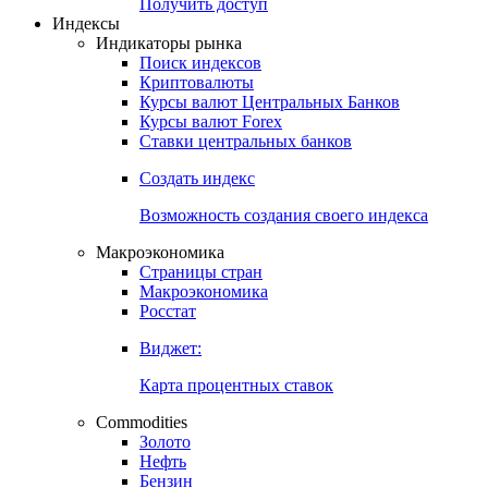
Попробуйте
7-дневный
демо-доступ
Откройте глобальную базу данных
Получить доступ
Индексы
Индикаторы рынка
Поиск индексов
Криптовалюты
Курсы валют Центральных Банков
Курсы валют Forex
Ставки центральных банков
Создать индекс
Возможность создания своего индекса
Макроэкономика
Страницы стран
Макроэкономика
Росстат
Виджет:
Карта процентных ставок