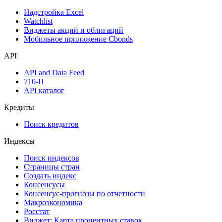
Надстройка Excel
Watchlist
Виджеты акций и облигаций
Мобильное приложение Cbonds
API
API and Data Feed
710-П
API каталог
Кредиты
Поиск кредитов
Индексы
Поиск индексов
Страницы стран
Создать индекс
Консенсусы
Консенсус-прогнозы по отчетности
Макроэкономика
Росстат
Виджет: Карта процентных ставок