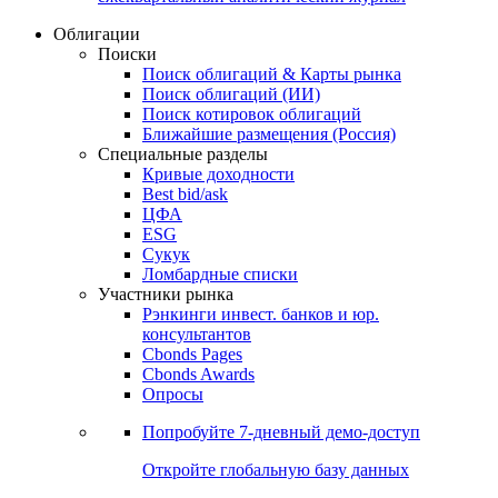
Облигации
Поиски
Поиск облигаций & Карты рынка
Поиск облигаций (ИИ)
Поиск котировок облигаций
Ближайшие размещения (Россия)
Специальные разделы
Кривые доходности
Best bid/ask
ЦФА
ESG
Сукук
Ломбардные списки
Участники рынка
Рэнкинги инвест. банков и юр.
консультантов
Cbonds Pages
Cbonds Awards
Опросы
Попробуйте
7-дневный
демо-доступ
Откройте глобальную базу данных