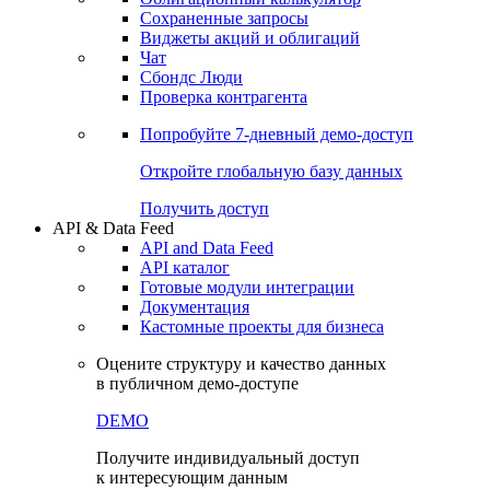
Сохраненные запросы
Виджеты акций и облигаций
Чат
Сбондс Люди
Проверка контрагента
Попробуйте
7-дневный
демо-доступ
Откройте глобальную базу данных
Получить доступ
API & Data Feed
API and Data Feed
API каталог
Готовые модули интеграции
Документация
Кастомные проекты для бизнеса
Оцените структуру и качество данных
в публичном демо-доступе
DEMO
Получите индивидуальный доступ
к интересующим данным