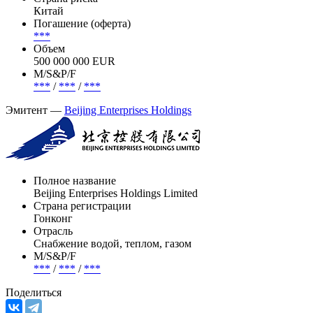
Китай
Погашение (оферта)
***
Объем
500 000 000 EUR
М/S&P/F
***
/
***
/
***
Эмитент —
Beijing Enterprises Holdings
Полное название
Beijing Enterprises Holdings Limited
Страна регистрации
Гонконг
Отрасль
Снабжение водой, теплом, газом
М/S&P/F
***
/
***
/
***
Поделиться