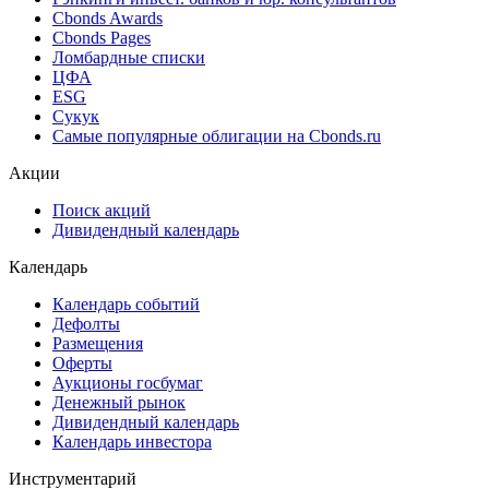
Cbonds Awards
Cbonds Pages
Ломбардные списки
ЦФА
ESG
Сукук
Самые популярные облигации на Cbonds.ru
Акции
Поиск акций
Дивидендный календарь
Календарь
Календарь событий
Дефолты
Размещения
Оферты
Аукционы госбумаг
Денежный рынок
Дивидендный календарь
Календарь инвестора
Инструментарий