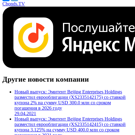
Cbonds.TV
Другие новости компании
Новый выпуск: Эмитент Beijing Enterprises Holdings
разместил еврооблигации (XS2335142175) со ставкой
купона 2% на сумму USD 300.0 млн со сроком
погашения в 2026 году
29.04.2021
Новый выпуск: Эмитент Beijing Enterprises Holdings
разместил еврооблигации (XS2335142415) со ставкой
купона 3.125% на сумму USD 400.0 млн со сроком