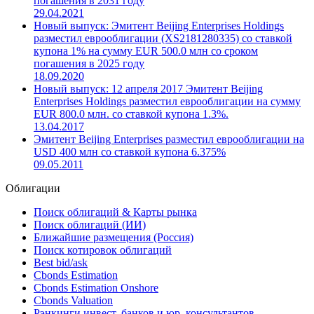
погашения в 2031 году
29.04.2021
Новый выпуск: Эмитент Beijing Enterprises Holdings
разместил еврооблигации (XS2181280335) со ставкой
купона 1% на сумму EUR 500.0 млн со сроком
погашения в 2025 году
18.09.2020
Новый выпуск: 12 апреля 2017 Эмитент Beijing
Enterprises Holdings разместил еврооблигации на сумму
EUR 800.0 млн. со ставкой купона 1.3%.
13.04.2017
Эмитент Beijing Enterprises разместил еврооблигации на
USD 400 млн со ставкой купона 6.375%
09.05.2011
Облигации
Поиск облигаций & Карты рынка
Поиск облигаций (ИИ)
Ближайшие размещения (Россия)
Поиск котировок облигаций
Best bid/ask
Cbonds Estimation
Cbonds Estimation Onshore
Cbonds Valuation
Рэнкинги инвест. банков и юр. консультантов