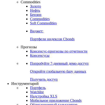
Commodities
Золото
Нефть
Бензин
Commodities
Soft Commodities
Виджет:
Портфели индексов Cbonds
Прогнозы
Консенсус-прогнозы по отчетности
Консенсусы
Попробуйте
7-дневный
демо-доступ
Откройте глобальную базу данных
Получить доступ
Инструментарий
Портфель
Watchlist
Надстройка XLS
Мобильное приложение Cbonds
Облигационный калькулятор