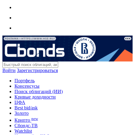
РЕКЛАМА • HTTPS://WWW.HSE.RU/
Войти
Зарегистрироваться
Портфель
Консенсусы
Поиск облигаций (ИИ)
Кривые доходности
ЦФА
Best bid/ask
Золото
new
Крипто
Сбондс-ТВ
Watchlist