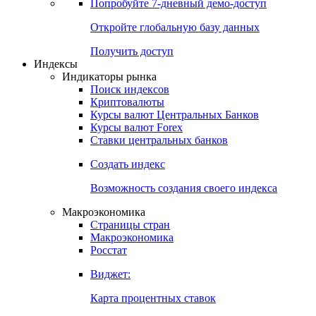
Попробуйте
7-дневный
демо-доступ
Откройте глобальную базу данных
Получить доступ
Индексы
Индикаторы рынка
Поиск индексов
Криптовалюты
Курсы валют Центральных Банков
Курсы валют Forex
Ставки центральных банков
Создать индекс
Возможность создания своего индекса
Макроэкономика
Страницы стран
Макроэкономика
Росстат
Виджет:
Карта процентных ставок