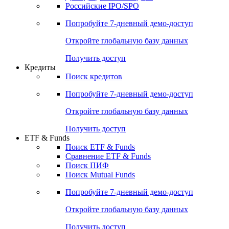
Получить доступ
Акции
Поиск акций
Дивидендный календарь
Российские IPO/SPO
Попробуйте
7-дневный
демо-доступ
Откройте глобальную базу данных
Получить доступ
Кредиты
Поиск кредитов
Попробуйте
7-дневный
демо-доступ
Откройте глобальную базу данных
Получить доступ
ETF & Funds
Поиск ETF & Funds
Сравнение ETF & Funds
Поиск ПИФ
Поиск Mutual Funds
Попробуйте
7-дневный
демо-доступ