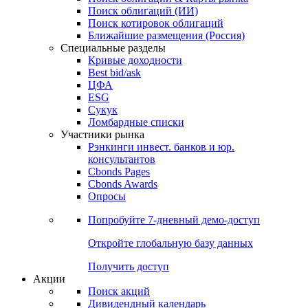
Облигации
Поиски
Поиск облигаций & Карты рынка
Поиск облигаций (ИИ)
Поиск котировок облигаций
Ближайшие размещения (Россия)
Специальные разделы
Кривые доходности
Best bid/ask
ЦФА
ESG
Сукук
Ломбардные списки
Участники рынка
Рэнкинги инвест. банков и юр.
консультантов
Cbonds Pages
Cbonds Awards
Опросы
Попробуйте
7-дневный
демо-доступ
Откройте глобальную базу данных