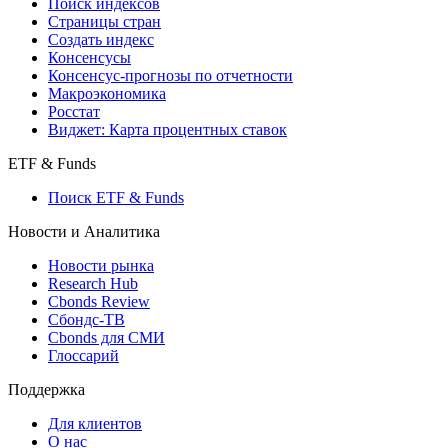
Поиск кредитов
Индексы
Поиск индексов
Страницы стран
Создать индекс
Консенсусы
Консенсус-прогнозы по отчетности
Макроэкономика
Росстат
Виджет: Карта процентных ставок
ETF & Funds
Поиск ETF & Funds
Новости и Аналитика
Новости рынка
Research Hub
Cbonds Review
Сбондс-ТВ
Cbonds для СМИ
Глоссарий