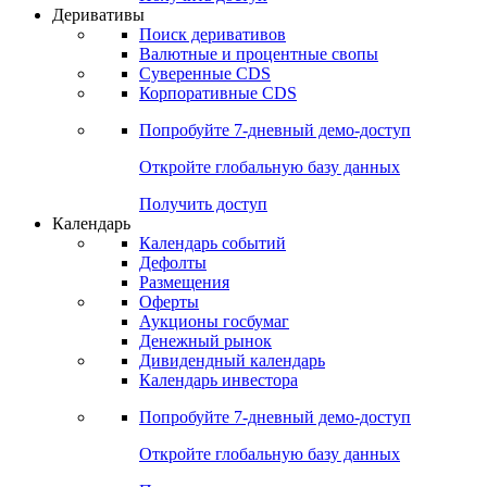
Откройте глобальную базу данных
Получить доступ
Деривативы
Поиск деривативов
Валютные и процентные свопы
Суверенные CDS
Корпоративные CDS
Попробуйте
7-дневный
демо-доступ
Откройте глобальную базу данных
Получить доступ
Календарь
Календарь событий
Дефолты
Размещения
Оферты
Аукционы госбумаг
Денежный рынок
Дивидендный календарь
Календарь инвестора