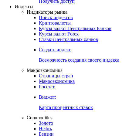
Попробуйте
7-дневный
демо-доступ
Откройте глобальную базу данных
Получить доступ
Индексы
Индикаторы рынка
Поиск индексов
Криптовалюты
Курсы валют Центральных Банков
Курсы валют Forex
Ставки центральных банков
Создать индекс
Возможность создания своего индекса
Макроэкономика
Страницы стран
Макроэкономика
Росстат
Виджет:
Карта процентных ставок