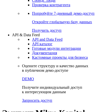
Сохраненные запросы
Виджеты акций и облигаций
Чат
Сбондс Люди
Проверка контрагента
Попробуйте
7-дневный
демо-доступ
Откройте глобальную базу данных
Получить доступ
API & Data Feed
API and Data Feed
API каталог
Готовые модули интеграции
Документация
Кастомные проекты для бизнеса
Оцените структуру и качество данных
в публичном демо-доступе
DEMO
Получите индивидуальный доступ
к интересующим данным