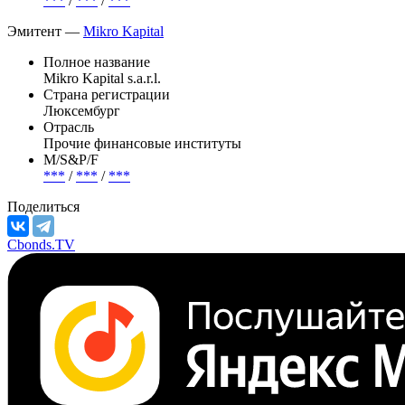
Объем
875 000 EUR
М/S&P/F
***
/
***
/
***
Эмитент —
Mikro Kapital
Полное название
Mikro Kapital s.a.r.l.
Страна регистрации
Люксембург
Отрасль
Прочие финансовые институты
М/S&P/F
***
/
***
/
***
Поделиться
Cbonds.TV