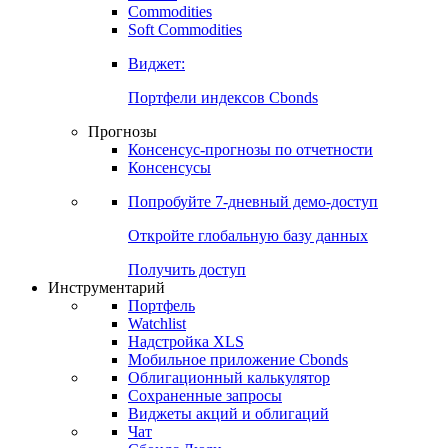
Commodities
Золото
Нефть
Бензин
Commodities
Soft Commodities
Виджет:
Портфели индексов Cbonds
Прогнозы
Консенсус-прогнозы по отчетности
Консенсусы
Попробуйте
7-дневный
демо-доступ
Откройте глобальную базу данных
Получить доступ
Инструментарий
Портфель
Watchlist
Надстройка XLS
Мобильное приложение Cbonds
Облигационный калькулятор