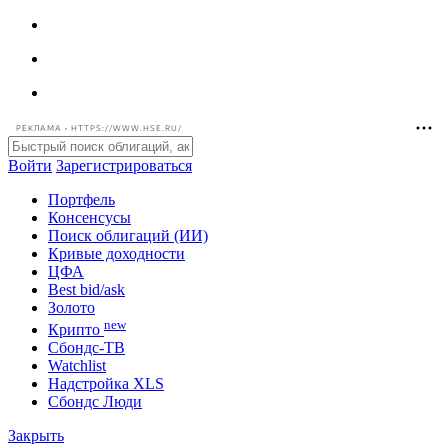
РЕКЛАМА • HTTPS://WWW.HSE.RU/
Войти
Зарегистрироваться
Портфель
Консенсусы
Поиск облигаций (ИИ)
Кривые доходности
ЦФА
Best bid/ask
Золото
new
Крипто
Сбондс-ТВ
Watchlist