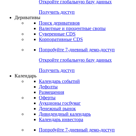
Откройте глобальную базу данных
Получить доступ
Деривативы
Поиск деривативов
Валютные и процентные свопы
Суверенные CDS
Корпоративные CDS
Попробуйте
7-дневный
демо-доступ
Откройте глобальную базу данных
Получить доступ
Календарь
Календарь событий
Дефолты
Размещения
Оферты
Аукционы госбумаг
Денежный рынок
Дивидендный календарь
Календарь инвестора
Попробуйте
7-дневный
демо-доступ