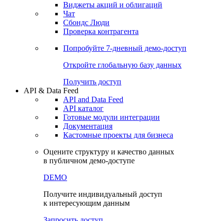
Виджеты акций и облигаций
Чат
Сбондс Люди
Проверка контрагента
Попробуйте
7-дневный
демо-доступ
Откройте глобальную базу данных
Получить доступ
API & Data Feed
API and Data Feed
API каталог
Готовые модули интеграции
Документация
Кастомные проекты для бизнеса
Оцените структуру и качество данных
в публичном демо-доступе
DEMO
Получите индивидуальный доступ
к интересующим данным
Запросить доступ