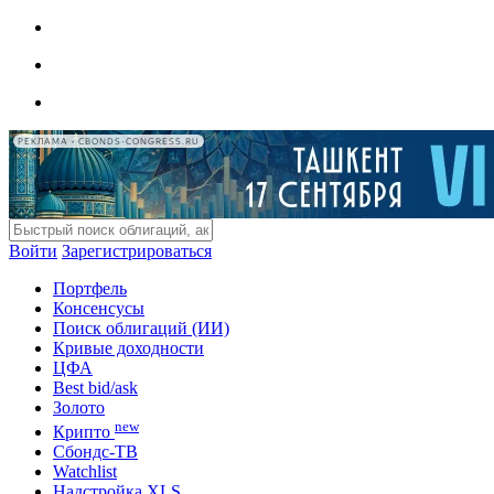
РЕКЛАМА • CBONDS-CONGRESS.RU
Войти
Зарегистрироваться
Портфель
Консенсусы
Поиск облигаций (ИИ)
Кривые доходности
ЦФА
Best bid/ask
Золото
new
Крипто
Сбондс-ТВ
Watchlist
Надстройка XLS