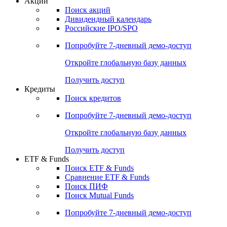
Акции
Поиск акций
Дивидендный календарь
Российские IPO/SPO
Попробуйте
7-дневный
демо-доступ
Откройте глобальную базу данных
Получить доступ
Кредиты
Поиск кредитов
Попробуйте
7-дневный
демо-доступ
Откройте глобальную базу данных
Получить доступ
ETF & Funds
Поиск ETF & Funds
Сравнение ETF & Funds
Поиск ПИФ
Поиск Mutual Funds
Попробуйте
7-дневный
демо-доступ