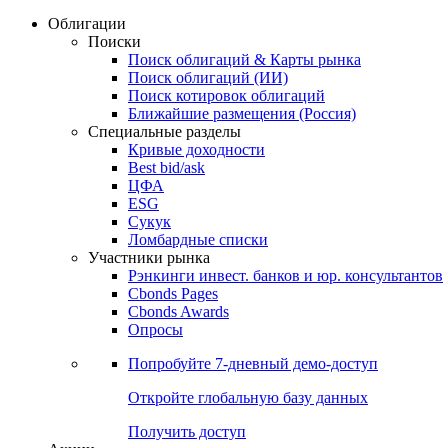
Облигации
Поиски
Поиск облигаций & Карты рынка
Поиск облигаций (ИИ)
Поиск котировок облигаций
Ближайшие размещения (Россия)
Специальные разделы
Кривые доходности
Best bid/ask
ЦФА
ESG
Сукук
Ломбардные списки
Участники рынка
Рэнкинги инвест. банков и юр. консультантов
Cbonds Pages
Cbonds Awards
Опросы
Попробуйте
7-дневный
демо-доступ
Откройте глобальную базу данных
Получить доступ