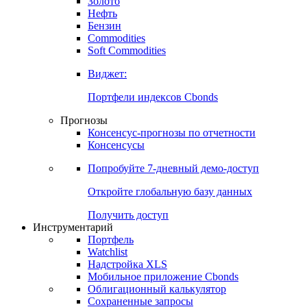
Золото
Нефть
Бензин
Commodities
Soft Commodities
Виджет:
Портфели индексов Cbonds
Прогнозы
Консенсус-прогнозы по отчетности
Консенсусы
Попробуйте
7-дневный
демо-доступ
Откройте глобальную базу данных
Получить доступ
Инструментарий
Портфель
Watchlist
Надстройка XLS
Мобильное приложение Cbonds
Облигационный калькулятор
Сохраненные запросы