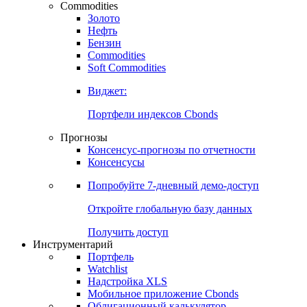
Commodities
Золото
Нефть
Бензин
Commodities
Soft Commodities
Виджет:
Портфели индексов Cbonds
Прогнозы
Консенсус-прогнозы по отчетности
Консенсусы
Попробуйте
7-дневный
демо-доступ
Откройте глобальную базу данных
Получить доступ
Инструментарий
Портфель
Watchlist
Надстройка XLS
Мобильное приложение Cbonds
Облигационный калькулятор