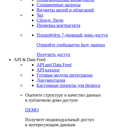
Сохраненные запросы
Виджеты акций и облигаций
Чат
Сбондс Люди
Проверка контрагента
Попробуйте
7-дневный
демо-доступ
Откройте глобальную базу данных
Получить доступ
API & Data Feed
API and Data Feed
API каталог
Готовые модули интеграции
Документация
Кастомные проекты для бизнеса
Оцените структуру и качество данных
в публичном демо-доступе
DEMO
Получите индивидуальный доступ
к интересующим данным