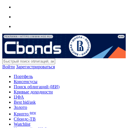
РЕКЛАМА • HTTPS://WWW.HSE.RU/
Войти
Зарегистрироваться
Портфель
Консенсусы
Поиск облигаций (ИИ)
Кривые доходности
ЦФА
Best bid/ask
Золото
new
Крипто
Сбондс-ТВ
Watchlist