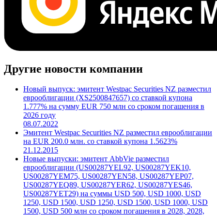
Другие новости компании
Новый выпуск: эмитент Westpac Securities NZ разместил
еврооблигации (XS2500847657) со ставкой купона
1.777% на сумму EUR 750 млн со сроком погашения в
2026 году
08.07.2022
Эмитент Westpac Securities NZ разместил еврооблигации
на EUR 200.0 млн. со ставкой купона 1.5623%
21.12.2015
Новые выпуски: эмитент AbbVie разместил
еврооблигации (US00287YEL92, US00287YEK10,
US00287YEM75, US00287YEN58, US00287YEP07,
US00287YEQ89, US00287YER62, US00287YES46,
US00287YET29) на суммы USD 500, USD 1000, USD
1250, USD 1500, USD 1250, USD 1500, USD 1000, USD
1500, USD 500 млн со сроком погашения в 2028, 2028,