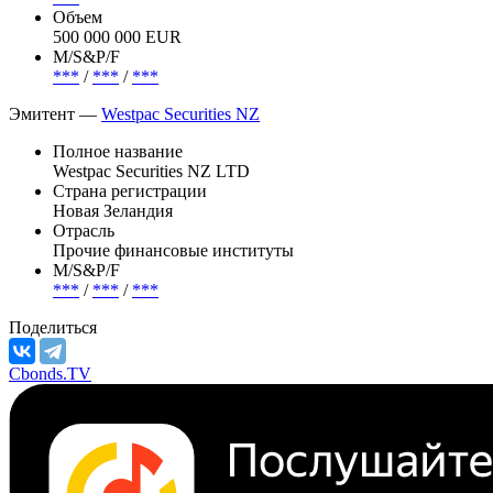
Объем
500 000 000 EUR
М/S&P/F
***
/
***
/
***
Эмитент —
Westpac Securities NZ
Полное название
Westpac Securities NZ LTD
Страна регистрации
Новая Зеландия
Отрасль
Прочие финансовые институты
М/S&P/F
***
/
***
/
***
Поделиться
Cbonds.TV