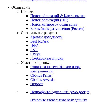
Облигации
Поиски
Поиск облигаций & Карты рынка
Поиск облигаций (ИИ)
Поиск котировок облигаций
Ближайшие размещения (Россия)
Специальные разделы
Кривые доходности
Best bid/ask
ЦФА
ESG
Сукук
Ломбардные списки
Участники рынка
Рэнкинги инвест. банков и юр.
консультантов
Cbonds Pages
Cbonds Awards
Опросы
Попробуйте
7-дневный
демо-доступ
Откройте глобальную базу данных