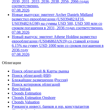
2030, 2031, 2033, 2036, 2038, 2056, 2066 годах
соответственно.
07.08.2026
Новые выпуски: эмитент Archer Daniels Midland
разместил еврооблигации (US039482AF16,
US039482AG98) на суммы USD 500, USD 500 млн со
сроком погашения в 2031, 2036 годах соответственно.
07.08.2026
Новый выпуск: эмитент Athene Holding разместил
еврооблигации (US04686JAN19) со ставкой купона
6.15% на сумму USD 1000 млн со сроком погашения в
2036 году
07.08.2026
Облигации
Поиск облигаций & Карты рынка
Поиск облигаций (ИИ)
Ближайшие размещения (Россия)
Поиск котировок облигаций
Best bid/ask
Cbonds Estimation
Cbonds Estimation Onshore
Cbonds Valuation
Рэнкинги инвест. банков и юр. консультантов