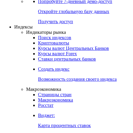
Попробуйте
7-дневный
демо-доступ
Откройте глобальную базу данных
Получить доступ
Индексы
Индикаторы рынка
Поиск индексов
Криптовалюты
Курсы валют Центральных Банков
Курсы валют Forex
Ставки центральных банков
Создать индекс
Возможность создания своего индекса
Макроэкономика
Страницы стран
Макроэкономика
Росстат
Виджет:
Карта процентных ставок