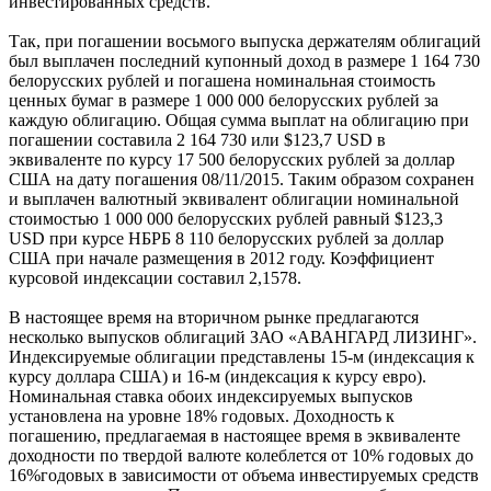
инвестированных средств.
Так, при погашении восьмого выпуска держателям облигаций
был выплачен последний купонный доход в размере 1 164 730
белорусских рублей и погашена номинальная стоимость
ценных бумаг в размере 1 000 000 белорусских рублей за
каждую облигацию. Общая сумма выплат на облигацию при
погашении составила 2 164 730 или $123,7 USD в
эквиваленте по курсу 17 500 белорусских рублей за доллар
США на дату погашения 08/11/2015. Таким образом сохранен
и выплачен валютный эквивалент облигации номинальной
стоимостью 1 000 000 белорусских рублей равный $123,3
USD при курсе НБРБ 8 110 белорусских рублей за доллар
США при начале размещения в 2012 году. Коэффициент
курсовой индексации составил 2,1578.
В настоящее время на вторичном рынке предлагаются
несколько выпусков облигаций ЗАО «АВАНГАРД ЛИЗИНГ».
Индексируемые облигации представлены 15-м (индексация к
курсу доллара США) и 16-м (индексация к курсу евро).
Номинальная ставка обоих индексируемых выпусков
установлена на уровне 18% годовых. Доходность к
погашению, предлагаемая в настоящее время в эквиваленте
доходности по твердой валюте колеблется от 10% годовых до
16%годовых в зависимости от объема инвестируемых средств