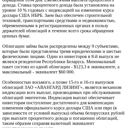
дохода. Ставка процентного дохода была установлена на
уровне 10 % годовых с индексацией на изменение курса
доллара США НБРБ. Заем был обеспечен строительной
техникой, транспортными средствами и недвижимостью,
обремененными в регистрационных органах в пользу
держателей облигаций в течение всего срока обращения
ценных бумаг.
Облигации займа были распределены между 9 субъектами,
которые были представлены тремя юридическими и шестью
физическими лицами. Один из инвесторов в 8-й выпуск не
являлся резидентом Республики Беларусь. Минимальный
пакет состоял из одной облигации - $123,3 в эквиваленте, а
максимальный - эквивалент $60 000.
Особенностью восьмого, а позже 15-го и 16-го выпусков
облигаций ЗАО «АВАНГАРД ЛИЗИНГ», является механизм
индексации всех выплат, производимых при обслуживании
облигаций эмитентом. Индексация выплат обеспечивает
инвесторам поступление достаточного для компенсации
изменения официального курса доллара США или евро (в
зависимости от условий выпуска) объема белорусских рублей
при выплате процентного дохода и погашении облигаций,
таким образом сохраняя валютный эквивалент