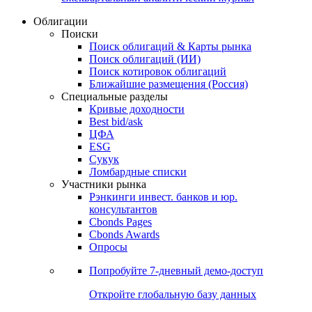
Облигации
Поиски
Поиск облигаций & Карты рынка
Поиск облигаций (ИИ)
Поиск котировок облигаций
Ближайшие размещения (Россия)
Специальные разделы
Кривые доходности
Best bid/ask
ЦФА
ESG
Сукук
Ломбардные списки
Участники рынка
Рэнкинги инвест. банков и юр.
консультантов
Cbonds Pages
Cbonds Awards
Опросы
Попробуйте
7-дневный
демо-доступ
Откройте глобальную базу данных