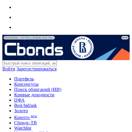
РЕКЛАМА • HTTPS://WWW.HSE.RU/
Войти
Зарегистрироваться
Портфель
Консенсусы
Поиск облигаций (ИИ)
Кривые доходности
ЦФА
Best bid/ask
Золото
new
Крипто
Сбондс-ТВ
Watchlist