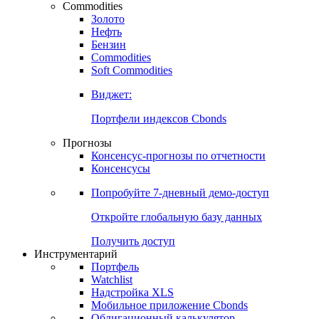
Commodities
Золото
Нефть
Бензин
Commodities
Soft Commodities
Виджет:
Портфели индексов Cbonds
Прогнозы
Консенсус-прогнозы по отчетности
Консенсусы
Попробуйте
7-дневный
демо-доступ
Откройте глобальную базу данных
Получить доступ
Инструментарий
Портфель
Watchlist
Надстройка XLS
Мобильное приложение Cbonds
Облигационный калькулятор