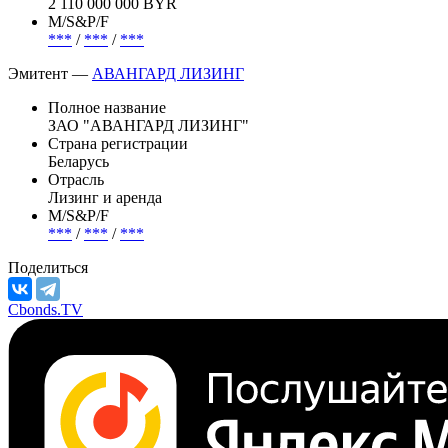
2 110 000 000 BYR
М/S&P/F
***
/
***
/
***
Эмитент —
АВАНГАРД ЛИЗИНГ
Полное название
ЗАО "АВАНГАРД ЛИЗИНГ"
Страна регистрации
Беларусь
Отрасль
Лизинг и аренда
М/S&P/F
***
/
***
/
***
Поделиться
Cbonds.TV