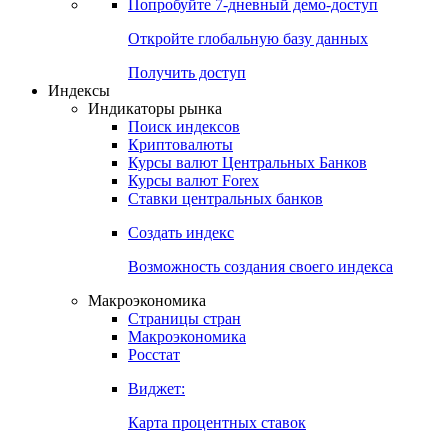
Попробуйте
7-дневный
демо-доступ
Откройте глобальную базу данных
Получить доступ
Индексы
Индикаторы рынка
Поиск индексов
Криптовалюты
Курсы валют Центральных Банков
Курсы валют Forex
Ставки центральных банков
Создать индекс
Возможность создания своего индекса
Макроэкономика
Страницы стран
Макроэкономика
Росстат
Виджет:
Карта процентных ставок