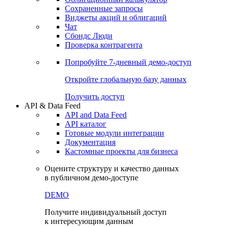
Сохраненные запросы
Виджеты акций и облигаций
Чат
Сбондс Люди
Проверка контрагента
Попробуйте
7-дневный
демо-доступ
Откройте глобальную базу данных
Получить доступ
API & Data Feed
API and Data Feed
API каталог
Готовые модули интеграции
Документация
Кастомные проекты для бизнеса
Оцените структуру и качество данных
в публичном демо-доступе
DEMO
Получите индивидуальный доступ
к интересующим данным