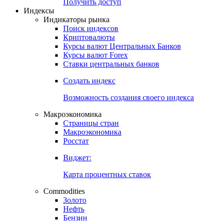
Попробуйте
7-дневный
демо-доступ
Откройте глобальную базу данных
Получить доступ
Индексы
Индикаторы рынка
Поиск индексов
Криптовалюты
Курсы валют Центральных Банков
Курсы валют Forex
Ставки центральных банков
Создать индекс
Возможность создания своего индекса
Макроэкономика
Страницы стран
Макроэкономика
Росстат
Виджет:
Карта процентных ставок