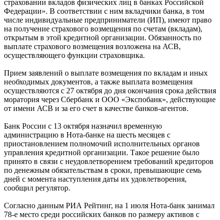
Приказом Банка России от 13 октября в отношении данной
кредитной организации был введен мораторий на
удовлетворение требований кредиторов, что является
страховым случаем, предусмотренным законом «О
страховании вкладов физических лиц в банках Российской
Федерации». В соответствии с ним вкладчики банка, в том
числе индивидуальные предприниматели (ИП), имеют право
на получение страхового возмещения по счетам (вкладам),
открытым в этой кредитной организации. Обязанность по
выплате страхового возмещения возложена на АСВ,
осуществляющего функции страховщика.
Прием заявлений о выплате возмещения по вкладам и иных
необходимых документов, а также выплата возмещения
осуществляются с 27 октября до дня окончания срока действия
моратория через Сбербанк и ООО «Экспобанк», действующие
от имени АСВ и за его счет в качестве банков-агентов.
Банк России с 13 октября назначил временную
администрацию в Нота-банке на шесть месяцев с
приостановлением полномочий исполнительных органов
управления кредитной организации. Такое решение было
принято в связи с неудовлетворением требований кредиторов
по денежным обязательствам в сроки, превышающие семь
дней с момента наступления даты их удовлетворения,