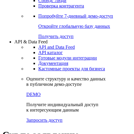
Сохраненные запросы
Виджеты акций и облигаций
Чат
Сбондс Люди
Проверка контрагента
Попробуйте
7-дневный
демо-доступ
Откройте глобальную базу данных
Получить доступ
API & Data Feed
API and Data Feed
API каталог
Готовые модули интеграции
Документация
Кастомные проекты для бизнеса
Оцените структуру и качество данных
в публичном демо-доступе
DEMO
Получите индивидуальный доступ
к интересующим данным