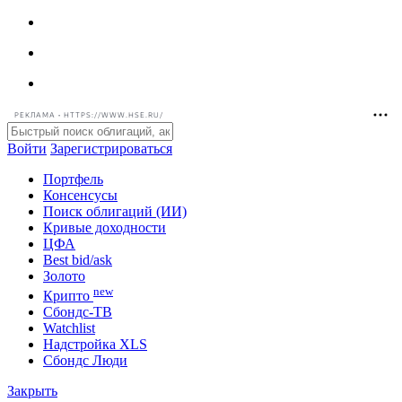
РЕКЛАМА • HTTPS://WWW.HSE.RU/
Войти
Зарегистрироваться
Портфель
Консенсусы
Поиск облигаций (ИИ)
Кривые доходности
ЦФА
Best bid/ask
Золото
new
Крипто
Сбондс-ТВ
Watchlist