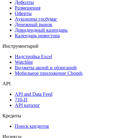
Календарь
Календарь событий
Дефолты
Размещения
Оферты
Аукционы госбумаг
Денежный рынок
Дивидендный календарь
Календарь инвестора
Инструментарий
Надстройка Excel
Watchlist
Виджеты акций и облигаций
Мобильное приложение Cbonds
API
API and Data Feed
710-П
API каталог
Кредиты