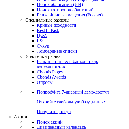
Облигации
Поиски
Поиск облигаций & Карты рынка
Поиск облигаций (ИИ)
Поиск котировок облигаций
Ближайшие размещения (Россия)
Специальные разделы
Кривые доходности
Best bid/ask
ЦФА
ESG
Сукук
Ломбардные списки
Участники рынка
Рэнкинги инвест. банков и юр.
консультантов
Cbonds Pages
Cbonds Awards
Опросы
Попробуйте
7-дневный
демо-доступ
Откройте глобальную базу данных