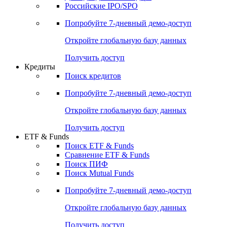
Получить доступ
Акции
Поиск акций
Дивидендный календарь
Российские IPO/SPO
Попробуйте
7-дневный
демо-доступ
Откройте глобальную базу данных
Получить доступ
Кредиты
Поиск кредитов
Попробуйте
7-дневный
демо-доступ
Откройте глобальную базу данных
Получить доступ
ETF & Funds
Поиск ETF & Funds
Сравнение ETF & Funds
Поиск ПИФ
Поиск Mutual Funds
Попробуйте
7-дневный
демо-доступ