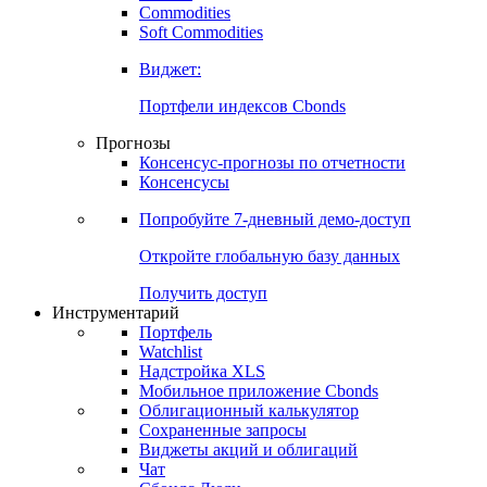
Commodities
Золото
Нефть
Бензин
Commodities
Soft Commodities
Виджет:
Портфели индексов Cbonds
Прогнозы
Консенсус-прогнозы по отчетности
Консенсусы
Попробуйте
7-дневный
демо-доступ
Откройте глобальную базу данных
Получить доступ
Инструментарий
Портфель
Watchlist
Надстройка XLS
Мобильное приложение Cbonds
Облигационный калькулятор