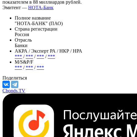
сообщил регулятор.
Согласно данным РИА Рейтинг, на 1 июля Нота-банк занимал
78-е место среди российских банков по размеру активов с
показателем в 88 миллиардов рублей.
Эмитент —
НОТА-Банк
Полное название
"НОТА-БАНК" (ПАО)
Страна регистрации
Россия
Отрасль
Банки
АКРА / Эксперт РА / НКР / НРА
***
/
***
/
***
/
***
М/S&P/F
***
/
***
/
***
Поделиться
Cbonds.TV