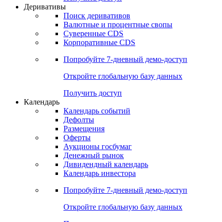
Откройте глобальную базу данных
Получить доступ
Деривативы
Поиск деривативов
Валютные и процентные свопы
Суверенные CDS
Корпоративные CDS
Попробуйте
7-дневный
демо-доступ
Откройте глобальную базу данных
Получить доступ
Календарь
Календарь событий
Дефолты
Размещения
Оферты
Аукционы госбумаг
Денежный рынок
Дивидендный календарь
Календарь инвестора