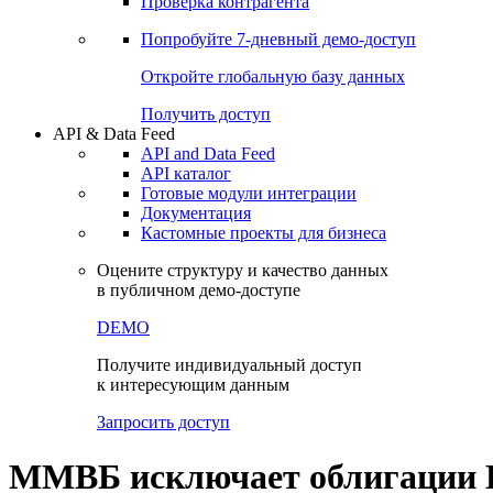
Виджеты акций и облигаций
Чат
Сбондс Люди
Проверка контрагента
Попробуйте
7-дневный
демо-доступ
Откройте глобальную базу данных
Получить доступ
API & Data Feed
API and Data Feed
API каталог
Готовые модули интеграции
Документация
Кастомные проекты для бизнеса
Оцените структуру и качество данных
в публичном демо-доступе
DEMO
Получите индивидуальный доступ
к интересующим данным
Запросить доступ