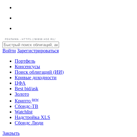
РЕКЛАМА • HTTPS://WWW.HSE.RU/
Войти
Зарегистрироваться
Портфель
Консенсусы
Поиск облигаций (ИИ)
Кривые доходности
ЦФА
Best bid/ask
Золото
new
Крипто
Сбондс-ТВ
Watchlist
Надстройка XLS