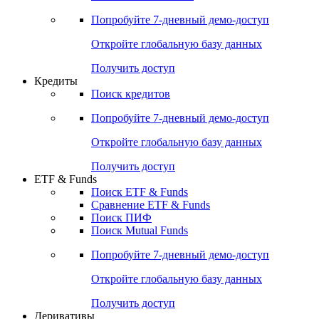
Акции
Поиск акций
Дивидендный календарь
Российские IPO/SPO
Попробуйте
7-дневный
демо-доступ
Откройте глобальную базу данных
Получить доступ
Кредиты
Поиск кредитов
Попробуйте
7-дневный
демо-доступ
Откройте глобальную базу данных
Получить доступ
ETF & Funds
Поиск ETF & Funds
Сравнение ETF & Funds
Поиск ПИФ
Поиск Mutual Funds
Попробуйте
7-дневный
демо-доступ