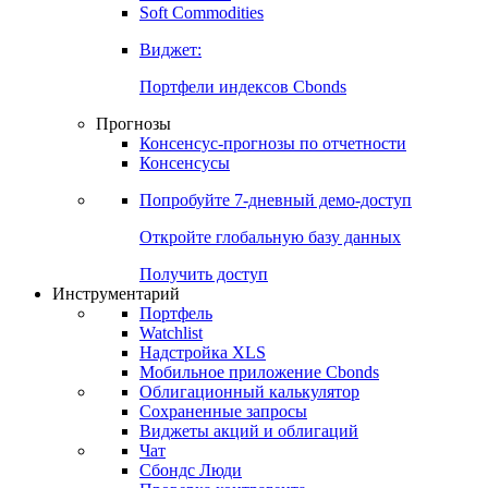
Золото
Нефть
Бензин
Commodities
Soft Commodities
Виджет:
Портфели индексов Cbonds
Прогнозы
Консенсус-прогнозы по отчетности
Консенсусы
Попробуйте
7-дневный
демо-доступ
Откройте глобальную базу данных
Получить доступ
Инструментарий
Портфель
Watchlist
Надстройка XLS
Мобильное приложение Cbonds
Облигационный калькулятор
Сохраненные запросы