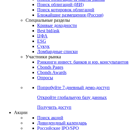
Облигации
Поиски
Поиск облигаций & Карты рынка
Поиск облигаций (ИИ)
Поиск котировок облигаций
Ближайшие размещения (Россия)
Специальные разделы
Кривые доходности
Best bid/ask
ЦФА
ESG
Сукук
Ломбардные списки
Участники рынка
Рэнкинги инвест. банков и юр. консультантов
Cbonds Pages
Cbonds Awards
Опросы
Попробуйте
7-дневный
демо-доступ
Откройте глобальную базу данных
Получить доступ