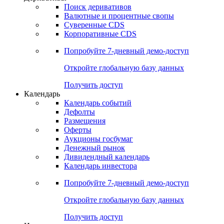
Откройте глобальную базу данных
Получить доступ
Деривативы
Поиск деривативов
Валютные и процентные свопы
Суверенные CDS
Корпоративные CDS
Попробуйте
7-дневный
демо-доступ
Откройте глобальную базу данных
Получить доступ
Календарь
Календарь событий
Дефолты
Размещения
Оферты
Аукционы госбумаг
Денежный рынок
Дивидендный календарь
Календарь инвестора
Попробуйте
7-дневный
демо-доступ