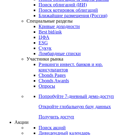
Поиск облигаций (ИИ)
Поиск котировок облигаций
Ближайшие размещения (Россия)
Специальные разделы
Кривые доходности
Best bid/ask
ЦФА
ESG
Сукук
Ломбардные списки
Участники рынка
Рэнкинги инвест. банков и юр.
консультантов
Cbonds Pages
Cbonds Awards
Опросы
Попробуйте
7-дневный
демо-доступ
Откройте глобальную базу данных
Получить доступ
Акции
Поиск акций
Дивидендный календарь