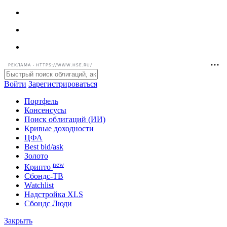
РЕКЛАМА • HTTPS://WWW.HSE.RU/
Войти
Зарегистрироваться
Портфель
Консенсусы
Поиск облигаций (ИИ)
Кривые доходности
ЦФА
Best bid/ask
Золото
new
Крипто
Сбондс-ТВ
Watchlist
Надстройка XLS
Сбондс Люди
Закрыть