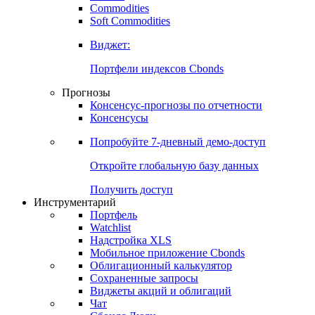
Commodities
Soft Commodities
Виджет:
Портфели индексов Cbonds
Прогнозы
Консенсус-прогнозы по отчетности
Консенсусы
Попробуйте
7-дневный
демо-доступ
Откройте глобальную базу данных
Получить доступ
Инструментарий
Портфель
Watchlist
Надстройка XLS
Мобильное приложение Cbonds
Облигационный калькулятор
Сохраненные запросы
Виджеты акций и облигаций
Чат