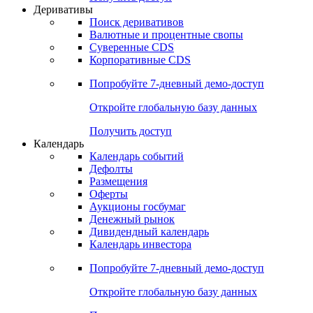
Деривативы
Поиск деривативов
Валютные и процентные свопы
Суверенные CDS
Корпоративные CDS
Попробуйте
7-дневный
демо-доступ
Откройте глобальную базу данных
Получить доступ
Календарь
Календарь событий
Дефолты
Размещения
Оферты
Аукционы госбумаг
Денежный рынок
Дивидендный календарь
Календарь инвестора
Попробуйте
7-дневный
демо-доступ
Откройте глобальную базу данных