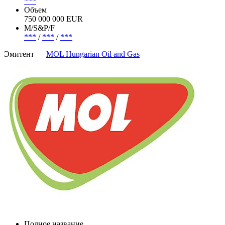
***
Объем
750 000 000 EUR
М/S&P/F
***
/
***
/
***
Эмитент —
MOL Hungarian Oil and Gas
Полное название