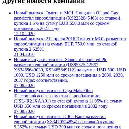
Другие новости компании
Новый выпуск: Эмитент MOL Hungarian Oil and Gas
разместил еврооблигации (XS2232045463) со ставкой
купона 1.5% на сумму EUR 650.0 млн со сроком
погашения в 2027 году
12.10.2020
Новый выпуск: 21 апреля 2016 Эмитент MOL разместил
еврооблигации на сумму EUR 750.0 млн. со ставкой
купона 2.625%.
21.04.2016
Новые выпуски: эмитент Standard Chartered Plc
разместил еврооблигации (US85325D2E97,
XS3465649039, XS3465649112) на суммы USD 500, USD
1000, USD 1250 млн со сроком погашения в 2030, 2030,
2037 годах соответственно.
07.08.2026
Новый выпуск: эмитент Giga Mais Fibra
Telecomunicacoes разместил еврооблигации
(USL4R21XAA01) со ставкой купона 11.95% на сумму
USD 350 млн со сроком погашения в 2032 году
07.08.2026
Новый выпуск: эмитент ICICI Bank разместил
еврооблигации (XS3470524854) со ставкой купона
5.352% на сумму USD 300 млн со сроком погашения в