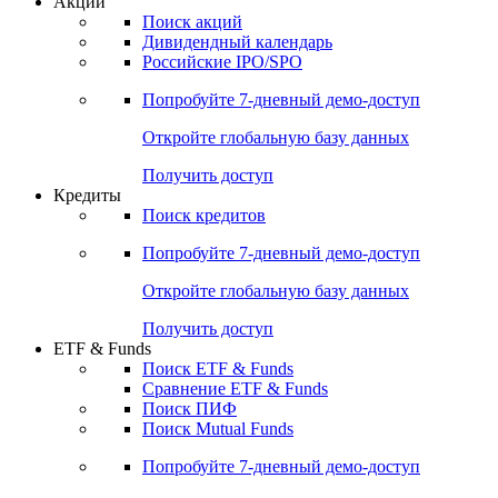
Акции
Поиск акций
Дивидендный календарь
Российские IPO/SPO
Попробуйте
7-дневный
демо-доступ
Откройте глобальную базу данных
Получить доступ
Кредиты
Поиск кредитов
Попробуйте
7-дневный
демо-доступ
Откройте глобальную базу данных
Получить доступ
ETF & Funds
Поиск ETF & Funds
Сравнение ETF & Funds
Поиск ПИФ
Поиск Mutual Funds
Попробуйте
7-дневный
демо-доступ