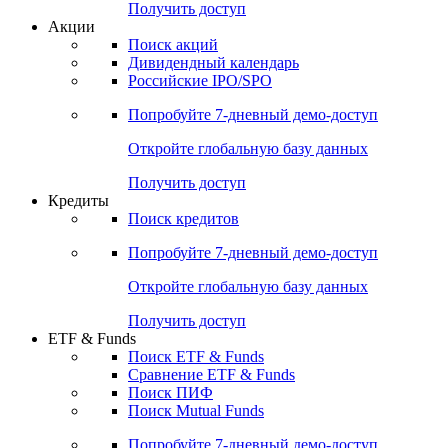
Получить доступ
Акции
Поиск акций
Дивидендный календарь
Российские IPO/SPO
Попробуйте
7-дневный
демо-доступ
Откройте глобальную базу данных
Получить доступ
Кредиты
Поиск кредитов
Попробуйте
7-дневный
демо-доступ
Откройте глобальную базу данных
Получить доступ
ETF & Funds
Поиск ETF & Funds
Сравнение ETF & Funds
Поиск ПИФ
Поиск Mutual Funds
Попробуйте
7-дневный
демо-доступ