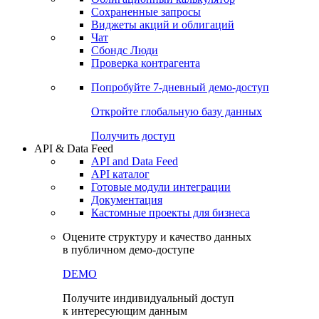
Сохраненные запросы
Виджеты акций и облигаций
Чат
Сбондс Люди
Проверка контрагента
Попробуйте
7-дневный
демо-доступ
Откройте глобальную базу данных
Получить доступ
API & Data Feed
API and Data Feed
API каталог
Готовые модули интеграции
Документация
Кастомные проекты для бизнеса
Оцените структуру и качество данных
в публичном демо-доступе
DEMO
Получите индивидуальный доступ
к интересующим данным