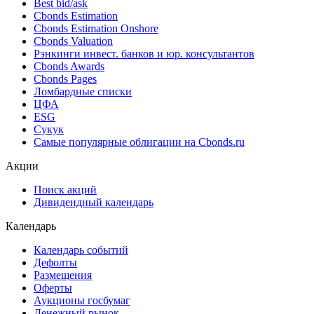
Best bid/ask
Cbonds Estimation
Cbonds Estimation Onshore
Cbonds Valuation
Рэнкинги инвест. банков и юр. консультантов
Cbonds Awards
Cbonds Pages
Ломбардные списки
ЦФА
ESG
Сукук
Самые популярные облигации на Cbonds.ru
Акции
Поиск акций
Дивидендный календарь
Календарь
Календарь событий
Дефолты
Размещения
Оферты
Аукционы госбумаг
Денежный рынок