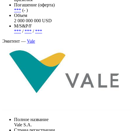
Погашение (оферта)
***
(- )
Объем
2 000 000 000 USD
М/S&P/F
***
/
***
/
***
Эмитент —
Vale
Полное название
Vale S.A.
Страна регистрации