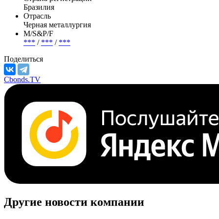
Бразилия
Отрасль
Черная металлургия
М/S&P/F
***
/
***
/
***
Поделиться
Cbonds.TV
Другие новости компании