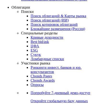
Облигации
Поиски
Поиск облигаций & Карты рынка
Поиск облигаций (ИИ)
Поиск котировок облигаций
Ближайшие размещения (Россия)
Специальные разделы
Кривые доходности
Best bid/ask
ЦФА
ESG
Сукук
Ломбардные списки
Участники рынка
Рэнкинги инвест. банков и юр.
консультантов
Cbonds Pages
Cbonds Awards
Опросы
Попробуйте
7-дневный
демо-доступ
Откройте глобальную базу данных