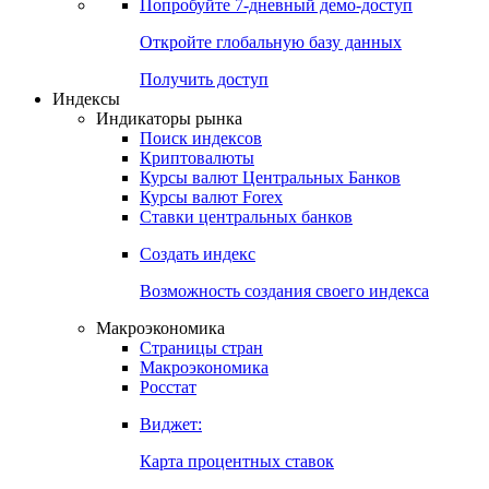
Попробуйте
7-дневный
демо-доступ
Откройте глобальную базу данных
Получить доступ
Индексы
Индикаторы рынка
Поиск индексов
Криптовалюты
Курсы валют Центральных Банков
Курсы валют Forex
Ставки центральных банков
Создать индекс
Возможность создания своего индекса
Макроэкономика
Страницы стран
Макроэкономика
Росстат
Виджет:
Карта процентных ставок