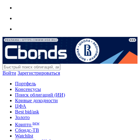
РЕКЛАМА • HTTPS://WWW.HSE.RU/
Войти
Зарегистрироваться
Портфель
Консенсусы
Поиск облигаций (ИИ)
Кривые доходности
ЦФА
Best bid/ask
Золото
new
Крипто
Сбондс-ТВ
Watchlist