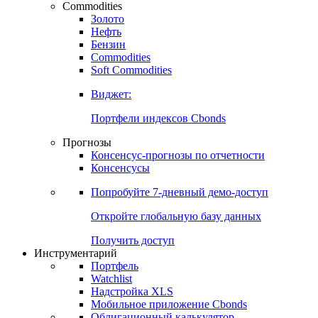
Commodities
Золото
Нефть
Бензин
Commodities
Soft Commodities
Виджет:
Портфели индексов Cbonds
Прогнозы
Консенсус-прогнозы по отчетности
Консенсусы
Попробуйте
7-дневный
демо-доступ
Откройте глобальную базу данных
Получить доступ
Инструментарий
Портфель
Watchlist
Надстройка XLS
Мобильное приложение Cbonds
Облигационный калькулятор