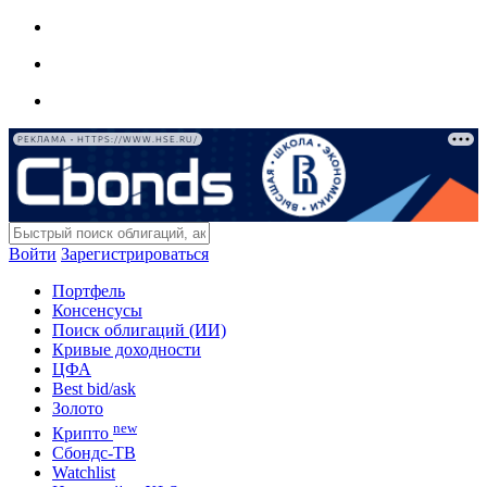
РЕКЛАМА • HTTPS://WWW.HSE.RU/
Войти
Зарегистрироваться
Портфель
Консенсусы
Поиск облигаций (ИИ)
Кривые доходности
ЦФА
Best bid/ask
Золото
new
Крипто
Сбондс-ТВ
Watchlist