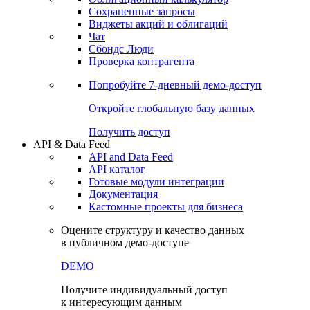
Сохраненные запросы
Виджеты акций и облигаций
Чат
Сбондс Люди
Проверка контрагента
Попробуйте
7-дневный
демо-доступ
Откройте глобальную базу данных
Получить доступ
API & Data Feed
API and Data Feed
API каталог
Готовые модули интеграции
Документация
Кастомные проекты для бизнеса
Оцените структуру и качество данных
в публичном демо-доступе
DEMO
Получите индивидуальный доступ
к интересующим данным