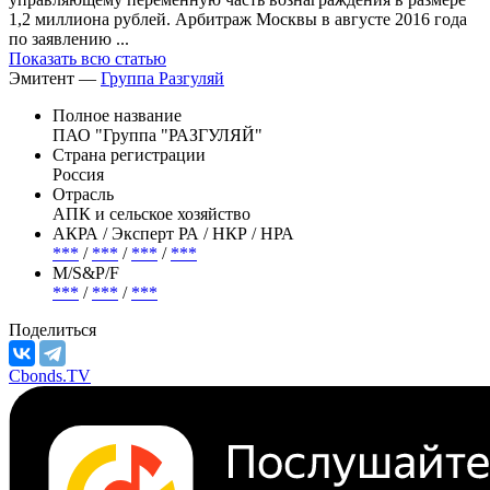
1,2 миллиона рублей. Арбитраж Москвы в августе 2016 года
по заявлению ...
Показать всю статью
Эмитент —
Группа Разгуляй
Полное название
ПАО "Группа "РАЗГУЛЯЙ"
Страна регистрации
Россия
Отрасль
АПК и сельское хозяйство
АКРА / Эксперт РА / НКР / НРА
***
/
***
/
***
/
***
М/S&P/F
***
/
***
/
***
Поделиться
Cbonds.TV