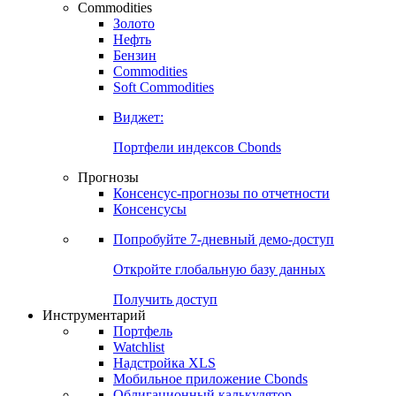
Commodities
Золото
Нефть
Бензин
Commodities
Soft Commodities
Виджет:
Портфели индексов Cbonds
Прогнозы
Консенсус-прогнозы по отчетности
Консенсусы
Попробуйте
7-дневный
демо-доступ
Откройте глобальную базу данных
Получить доступ
Инструментарий
Портфель
Watchlist
Надстройка XLS
Мобильное приложение Cbonds
Облигационный калькулятор