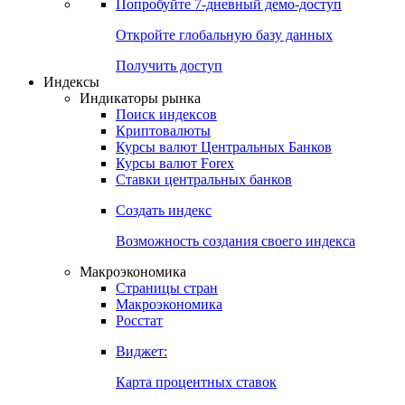
Попробуйте
7-дневный
демо-доступ
Откройте глобальную базу данных
Получить доступ
Индексы
Индикаторы рынка
Поиск индексов
Криптовалюты
Курсы валют Центральных Банков
Курсы валют Forex
Ставки центральных банков
Создать индекс
Возможность создания своего индекса
Макроэкономика
Страницы стран
Макроэкономика
Росстат
Виджет:
Карта процентных ставок