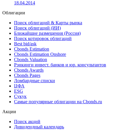
18.04.2014
Облигации
Поиск облигаций & Карты рынка
Поиск облигаций (ИИ)
Ближайшие размещения (Россия)
Поиск котировок облигаций
Best bid/ask
Cbonds Estimation
Cbonds Estimation Onshore
Cbonds Valuation
Рэнкинги инвест. банков и юр. консультантов
Cbonds Awards
Cbonds Pages
Ломбардные списки
ЦФА
ESG
Сукук
Самые популярные облигации на Cbonds.ru
Акции
Поиск акций
Дивидендный календарь