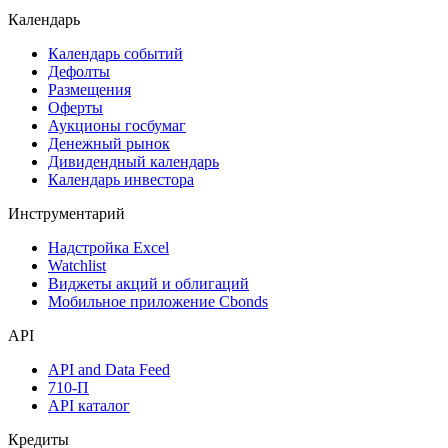
Календарь
Календарь событий
Дефолты
Размещения
Оферты
Аукционы госбумаг
Денежный рынок
Дивидендный календарь
Календарь инвестора
Инструментарий
Надстройка Excel
Watchlist
Виджеты акций и облигаций
Мобильное приложение Cbonds
API
API and Data Feed
710-П
API каталог
Кредиты