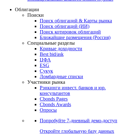
Облигации
Поиски
Поиск облигаций & Карты рынка
Поиск облигаций (ИИ)
Поиск котировок облигаций
Ближайшие размещения (Россия)
Специальные разделы
Кривые доходности
Best bid/ask
ЦФА
ESG
Сукук
Ломбардные списки
Участники рынка
Рэнкинги инвест. банков и юр.
консультантов
Cbonds Pages
Cbonds Awards
Опросы
Попробуйте
7-дневный
демо-доступ
Откройте глобальную базу данных