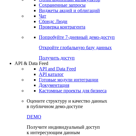
Сохраненные запросы
Виджеты акций и облигаций
Чат
Сбондс Люди
Проверка контрагента
Попробуйте
7-дневный
демо-доступ
Откройте глобальную базу данных
Получить доступ
API & Data Feed
API and Data Feed
API каталог
Готовые модули интеграции
Документация
Кастомные проекты для бизнеса
Оцените структуру и качество данных
в публичном демо-доступе
DEMO
Получите индивидуальный доступ
к интересующим данным