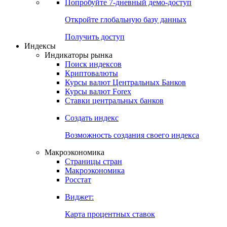
Попробуйте
7-дневный
демо-доступ
Откройте глобальную базу данных
Получить доступ
Индексы
Индикаторы рынка
Поиск индексов
Криптовалюты
Курсы валют Центральных Банков
Курсы валют Forex
Ставки центральных банков
Создать индекс
Возможность создания своего индекса
Макроэкономика
Страницы стран
Макроэкономика
Росстат
Виджет:
Карта процентных ставок