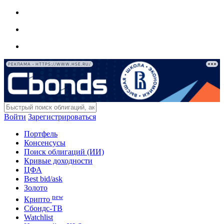
РЕКЛАМА • HTTPS://WWW.HSE.RU/
Войти
Зарегистрироваться
Портфель
Консенсусы
Поиск облигаций (ИИ)
Кривые доходности
ЦФА
Best bid/ask
Золото
new
Крипто
Сбондс-ТВ
Watchlist