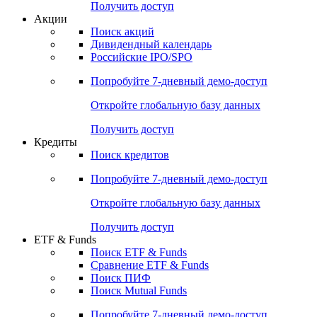
Получить доступ
Акции
Поиск акций
Дивидендный календарь
Российские IPO/SPO
Попробуйте
7-дневный
демо-доступ
Откройте глобальную базу данных
Получить доступ
Кредиты
Поиск кредитов
Попробуйте
7-дневный
демо-доступ
Откройте глобальную базу данных
Получить доступ
ETF & Funds
Поиск ETF & Funds
Сравнение ETF & Funds
Поиск ПИФ
Поиск Mutual Funds
Попробуйте
7-дневный
демо-доступ