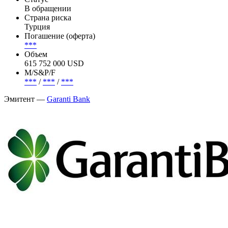
В обращении
Страна риска
Турция
Погашение (оферта)
***
Объем
615 752 000 USD
М/S&P/F
***
/
***
/
***
Эмитент —
Garanti Bank