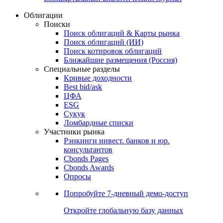
Облигации
Поиски
Поиск облигаций & Карты рынка
Поиск облигаций (ИИ)
Поиск котировок облигаций
Ближайшие размещения (Россия)
Специальные разделы
Кривые доходности
Best bid/ask
ЦФА
ESG
Сукук
Ломбардные списки
Участники рынка
Рэнкинги инвест. банков и юр.
консультантов
Cbonds Pages
Cbonds Awards
Опросы
Попробуйте
7-дневный
демо-доступ
Откройте глобальную базу данных