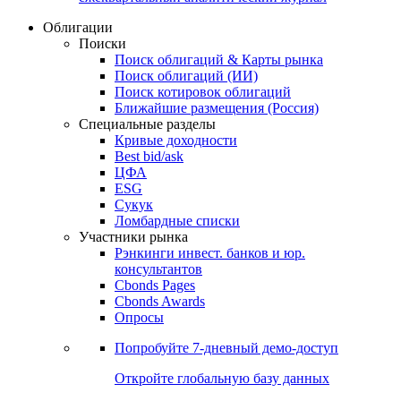
Облигации
Поиски
Поиск облигаций & Карты рынка
Поиск облигаций (ИИ)
Поиск котировок облигаций
Ближайшие размещения (Россия)
Специальные разделы
Кривые доходности
Best bid/ask
ЦФА
ESG
Сукук
Ломбардные списки
Участники рынка
Рэнкинги инвест. банков и юр.
консультантов
Cbonds Pages
Cbonds Awards
Опросы
Попробуйте
7-дневный
демо-доступ
Откройте глобальную базу данных