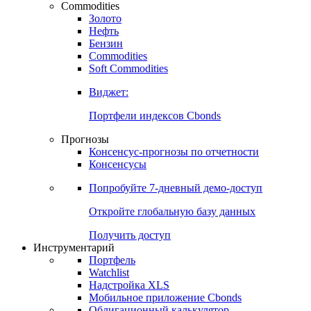
Commodities
Золото
Нефть
Бензин
Commodities
Soft Commodities
Виджет:
Портфели индексов Cbonds
Прогнозы
Консенсус-прогнозы по отчетности
Консенсусы
Попробуйте
7-дневный
демо-доступ
Откройте глобальную базу данных
Получить доступ
Инструментарий
Портфель
Watchlist
Надстройка XLS
Мобильное приложение Cbonds
Облигационный калькулятор