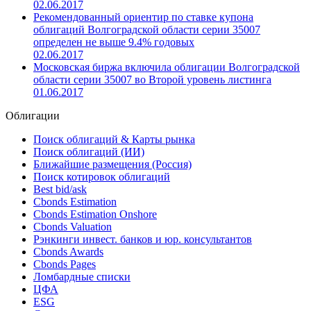
02.06.2017
Рекомендованный ориентир по ставке купона
облигаций Волгоградской области серии 35007
определен не выше 9.4% годовых
02.06.2017
Московская биржа включила облигации Волгоградской
области серии 35007 во Второй уровень листинга
01.06.2017
Облигации
Поиск облигаций & Карты рынка
Поиск облигаций (ИИ)
Ближайшие размещения (Россия)
Поиск котировок облигаций
Best bid/ask
Cbonds Estimation
Cbonds Estimation Onshore
Cbonds Valuation
Рэнкинги инвест. банков и юр. консультантов
Cbonds Awards
Cbonds Pages
Ломбардные списки
ЦФА
ESG