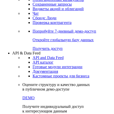
Сохраненные запросы
Виджеты акций и облигаций
Чат
Сбондс Люди
Проверка контрагента
Попробуйте
7-дневный
демо-доступ
Откройте глобальную базу данных
Получить доступ
API & Data Feed
API and Data Feed
API каталог
Готовые модули интеграции
Документация
Кастомные проекты для бизнеса
Оцените структуру и качество данных
в публичном демо-доступе
DEMO
Получите индивидуальный доступ
к интересующим данным