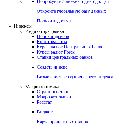
Попробуйте
7-дневный
демо-доступ
Откройте глобальную базу данных
Получить доступ
Индексы
Индикаторы рынка
Поиск индексов
Криптовалюты
Курсы валют Центральных Банков
Курсы валют Forex
Ставки центральных банков
Создать индекс
Возможность создания своего индекса
Макроэкономика
Страницы стран
Макроэкономика
Росстат
Виджет:
Карта процентных ставок