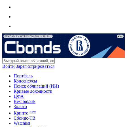
РЕКЛАМА • HTTPS://WWW.HSE.RU/
Войти
Зарегистрироваться
Портфель
Консенсусы
Поиск облигаций (ИИ)
Кривые доходности
ЦФА
Best bid/ask
Золото
new
Крипто
Сбондс-ТВ
Watchlist