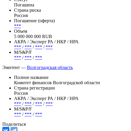
Погашена
Страна риска
Россия
Погашение (оферта)
***
Объем
5 000 000 000 RUB
АКРА / Эксперт РА / НКР / НРА
***
/
***
/
***
/
***
М/S&P/F
***
/
***
/
***
Эмитент —
Волгоградская область
Полное название
Комитет финансов Волгоградской области
Страна регистрации
Россия
АКРА / Эксперт РА / НКР / НРА
***
/
***
/
***
/
***
М/S&P/F
***
/
***
/
***
Поделиться