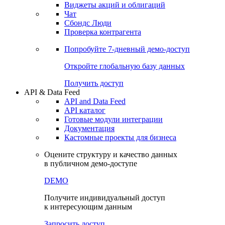
Виджеты акций и облигаций
Чат
Сбондс Люди
Проверка контрагента
Попробуйте
7-дневный
демо-доступ
Откройте глобальную базу данных
Получить доступ
API & Data Feed
API and Data Feed
API каталог
Готовые модули интеграции
Документация
Кастомные проекты для бизнеса
Оцените структуру и качество данных
в публичном демо-доступе
DEMO
Получите индивидуальный доступ
к интересующим данным
Запросить доступ