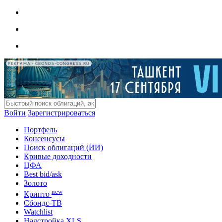
РЕКЛАМА • CBONDS-CONGRESS.RU
Войти
Зарегистрироваться
Портфель
Консенсусы
Поиск облигаций (ИИ)
Кривые доходности
ЦФА
Best bid/ask
Золото
new
Крипто
Сбондс-ТВ
Watchlist
Надстройка XLS