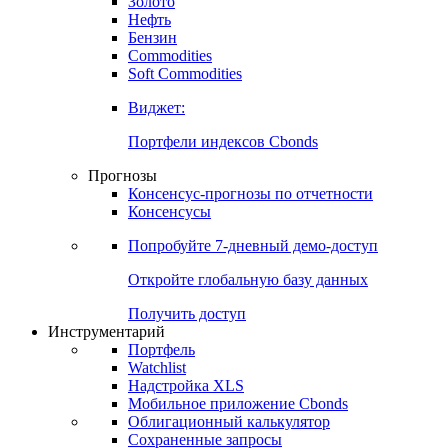
Золото
Нефть
Бензин
Commodities
Soft Commodities
Виджет:
Портфели индексов Cbonds
Прогнозы
Консенсус-прогнозы по отчетности
Консенсусы
Попробуйте
7-дневный
демо-доступ
Откройте глобальную базу данных
Получить доступ
Инструментарий
Портфель
Watchlist
Надстройка XLS
Мобильное приложение Cbonds
Облигационный калькулятор
Сохраненные запросы