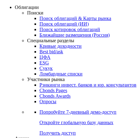
Облигации
Поиски
Поиск облигаций & Карты рынка
Поиск облигаций (ИИ)
Поиск котировок облигаций
Ближайшие размещения (Россия)
Специальные разделы
Кривые доходности
Best bid/ask
ЦФА
ESG
Сукук
Ломбардные списки
Участники рынка
Рэнкинги инвест. банков и юр. консультантов
Cbonds Pages
Cbonds Awards
Опросы
Попробуйте
7-дневный
демо-доступ
Откройте глобальную базу данных
Получить доступ