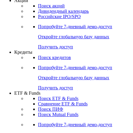
Акции
Поиск акций
Дивидендный календарь
Российские IPO/SPO
Попробуйте
7-дневный
демо-доступ
Откройте глобальную базу данных
Получить доступ
Кредиты
Поиск кредитов
Попробуйте
7-дневный
демо-доступ
Откройте глобальную базу данных
Получить доступ
ETF & Funds
Поиск ETF & Funds
Сравнение ETF & Funds
Поиск ПИФ
Поиск Mutual Funds
Попробуйте
7-дневный
демо-доступ