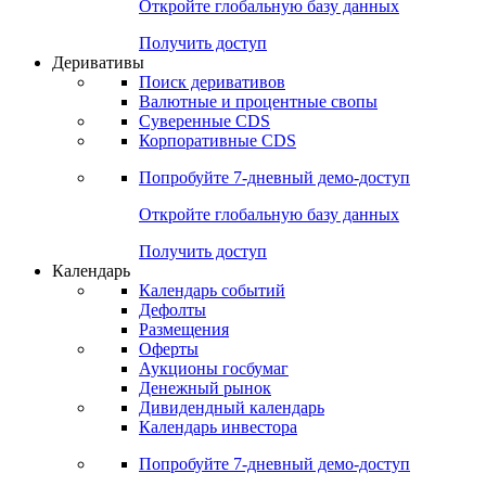
Откройте глобальную базу данных
Получить доступ
Деривативы
Поиск деривативов
Валютные и процентные свопы
Суверенные CDS
Корпоративные CDS
Попробуйте
7-дневный
демо-доступ
Откройте глобальную базу данных
Получить доступ
Календарь
Календарь событий
Дефолты
Размещения
Оферты
Аукционы госбумаг
Денежный рынок
Дивидендный календарь
Календарь инвестора
Попробуйте
7-дневный
демо-доступ