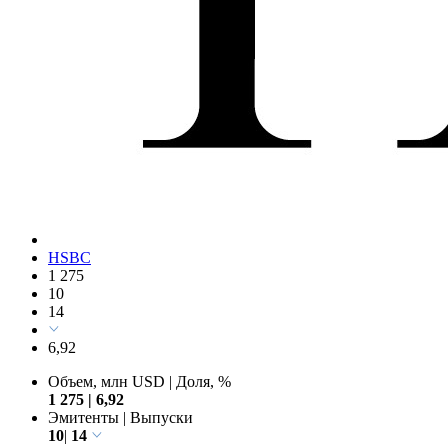
HSBC
1 275
10
14
6,92