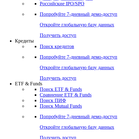
Получить доступ
Акции
Поиск акций
Дивидендный календарь
Российские IPO/SPO
Попробуйте
7-дневный
демо-доступ
Откройте глобальную базу данных
Получить доступ
Кредиты
Поиск кредитов
Попробуйте
7-дневный
демо-доступ
Откройте глобальную базу данных
Получить доступ
ETF & Funds
Поиск ETF & Funds
Сравнение ETF & Funds
Поиск ПИФ
Поиск Mutual Funds
Попробуйте
7-дневный
демо-доступ