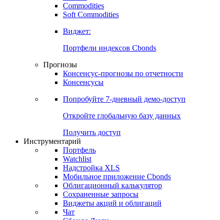
Commodities
Золото
Нефть
Бензин
Commodities
Soft Commodities
Виджет:
Портфели индексов Cbonds
Прогнозы
Консенсус-прогнозы по отчетности
Консенсусы
Попробуйте
7-дневный
демо-доступ
Откройте глобальную базу данных
Получить доступ
Инструментарий
Портфель
Watchlist
Надстройка XLS
Мобильное приложение Cbonds
Облигационный калькулятор