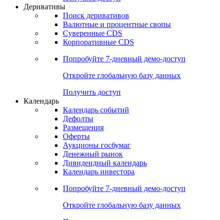
Откройте глобальную базу данных
Получить доступ
Деривативы
Поиск деривативов
Валютные и процентные свопы
Суверенные CDS
Корпоративные CDS
Попробуйте
7-дневный
демо-доступ
Откройте глобальную базу данных
Получить доступ
Календарь
Календарь событий
Дефолты
Размещения
Оферты
Аукционы госбумаг
Денежный рынок
Дивидендный календарь
Календарь инвестора