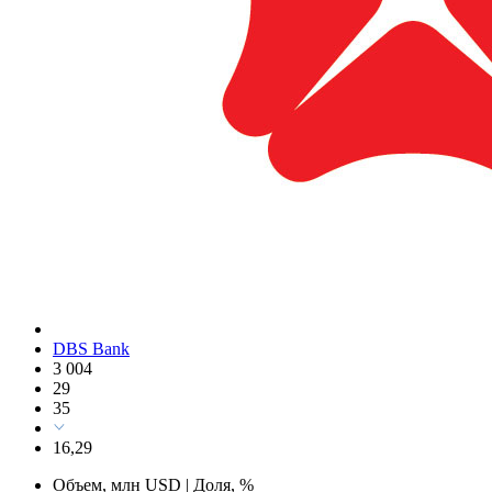
DBS Bank
3 004
29
35