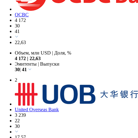
OCBC
4 172
30
41
22,63
Объем, млн USD
|
Доля, %
4 172
|
22,63
Эмитенты
|
Выпуски
30
|
41
2
United Overseas Bank
3 239