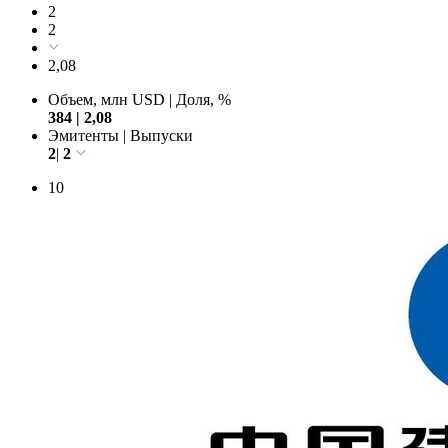
Commonwealth Bank
384
2
2
2,08
Объем, млн USD
|
Доля, %
384
|
2,08
Эмитенты
|
Выпуски
2
|
2
10