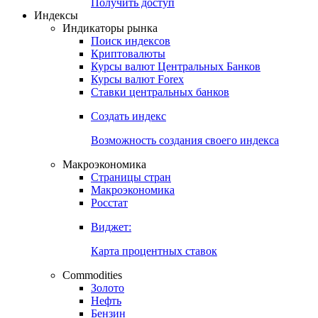
Попробуйте
7-дневный
демо-доступ
Откройте глобальную базу данных
Получить доступ
Индексы
Индикаторы рынка
Поиск индексов
Криптовалюты
Курсы валют Центральных Банков
Курсы валют Forex
Ставки центральных банков
Создать индекс
Возможность создания своего индекса
Макроэкономика
Страницы стран
Макроэкономика
Росстат
Виджет:
Карта процентных ставок