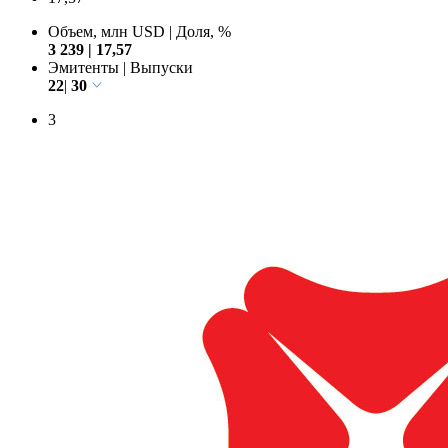
22
30
17,57
Объем, млн USD
|
Доля, %
3 239
|
17,57
Эмитенты
|
Выпуски
22
|
30
3