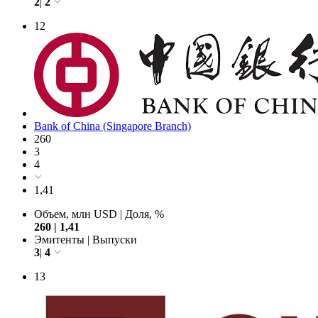
Объем, млн USD
|
Доля, %
264
|
1,43
Эмитенты
|
Выпуски
2
|
2
12
Bank of China (Singapore Branch)
260
3
4
1,41
Объем, млн USD
|
Доля, %
260
|
1,41
Эмитенты
|
Выпуски
3
|
4