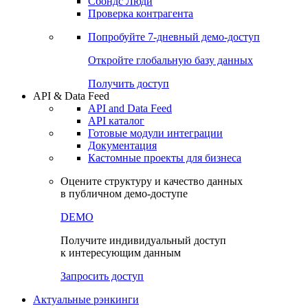
Сохраненные запросы
Виджеты акций и облигаций
Чат
Сбондс Люди
Проверка контрагента
Попробуйте
7-дневный
демо-доступ
Откройте глобальную базу данных
Получить доступ
API & Data Feed
API and Data Feed
API каталог
Готовые модули интеграции
Документация
Кастомные проекты для бизнеса
Оцените структуру и качество данных
в публичном демо-доступе
DEMO
Получите индивидуальный доступ
к интересующим данным