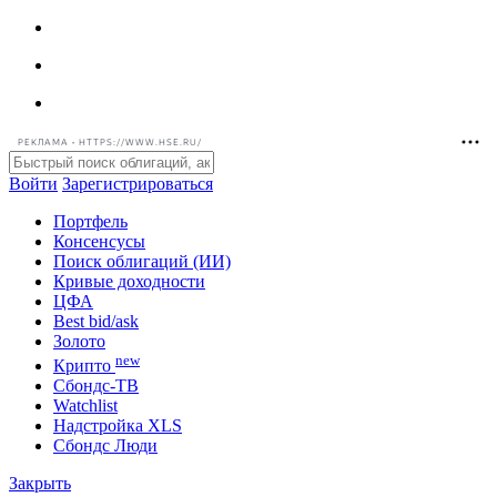
РЕКЛАМА • HTTPS://WWW.HSE.RU/
Войти
Зарегистрироваться
Портфель
Консенсусы
Поиск облигаций (ИИ)
Кривые доходности
ЦФА
Best bid/ask
Золото
new
Крипто
Сбондс-ТВ
Watchlist