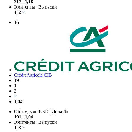
1,18
Объем, млн USD
|
Доля, %
217
|
1,18
Эмитенты
|
Выпуски
1
|
2
16
Credit Agricole CIB
191
1
3
1,04
Объем, млн USD
|
Доля, %