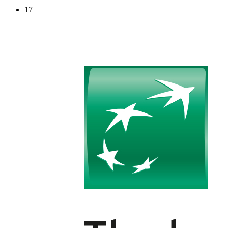
191
|
1,04
Эмитенты
|
Выпуски
1
|
3
17