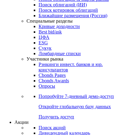
Облигации
Поиски
Поиск облигаций & Карты рынка
Поиск облигаций (ИИ)
Поиск котировок облигаций
Ближайшие размещения (Россия)
Специальные разделы
Кривые доходности
Best bid/ask
ЦФА
ESG
Сукук
Ломбардные списки
Участники рынка
Рэнкинги инвест. банков и юр.
консультантов
Cbonds Pages
Cbonds Awards
Опросы
Попробуйте
7-дневный
демо-доступ
Откройте глобальную базу данных