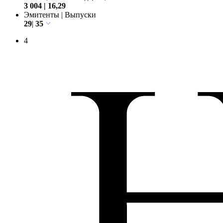
16,29
Объем, млн USD
|
Доля, %
3 004
|
16,29
Эмитенты
|
Выпуски
29
|
35
4