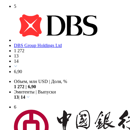
Объем, млн USD
|
Доля, %
1 275
|
6,92
Эмитенты
|
Выпуски
10
|
14
5
DBS Group Holdings Ltd
1 272
13
14
6,90
Объем, млн USD
|
Доля, %
1 272
|
6,90
Эмитенты
|
Выпуски
13
|
14
6