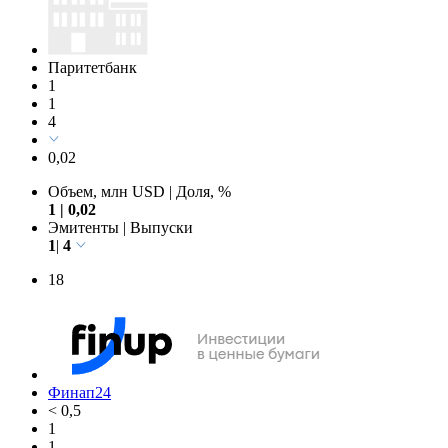
Паритетбанк
1
1
4
0,02
Объем, млн USD
|
Доля, %
1
|
0,02
Эмитенты
|
Выпуски
1
|
4
18
Финап24
< 0,5
1
1