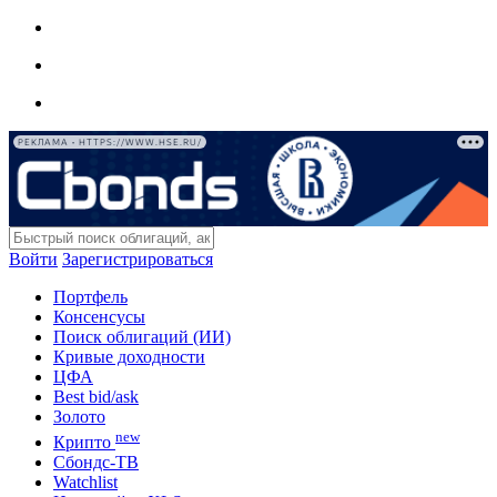
РЕКЛАМА • HTTPS://WWW.HSE.RU/
Войти
Зарегистрироваться
Портфель
Консенсусы
Поиск облигаций (ИИ)
Кривые доходности
ЦФА
Best bid/ask
Золото
new
Крипто
Сбондс-ТВ
Watchlist