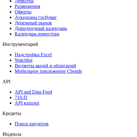
Дефолты
Размещения
Оферты
Аукционы госбумаг
Денежный рынок
Дивидендный календарь
Календарь инвестора
Инструментарий
Надстройка Excel
Watchlist
Виджеты акций и облигаций
Мобильное приложение Cbonds
API
API and Data Feed
710-П
API каталог
Кредиты
Поиск кредитов
Индексы