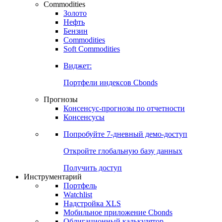
Commodities
Золото
Нефть
Бензин
Commodities
Soft Commodities
Виджет:
Портфели индексов Cbonds
Прогнозы
Консенсус-прогнозы по отчетности
Консенсусы
Попробуйте
7-дневный
демо-доступ
Откройте глобальную базу данных
Получить доступ
Инструментарий
Портфель
Watchlist
Надстройка XLS
Мобильное приложение Cbonds
Облигационный калькулятор