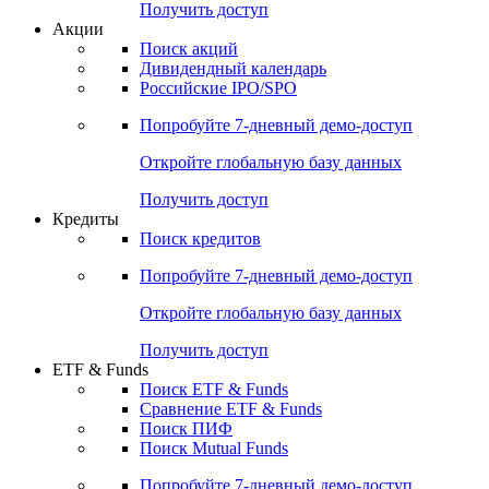
Получить доступ
Акции
Поиск акций
Дивидендный календарь
Российские IPO/SPO
Попробуйте
7-дневный
демо-доступ
Откройте глобальную базу данных
Получить доступ
Кредиты
Поиск кредитов
Попробуйте
7-дневный
демо-доступ
Откройте глобальную базу данных
Получить доступ
ETF & Funds
Поиск ETF & Funds
Сравнение ETF & Funds
Поиск ПИФ
Поиск Mutual Funds
Попробуйте
7-дневный
демо-доступ