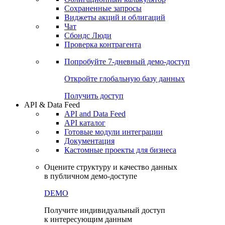
Сохраненные запросы
Виджеты акций и облигаций
Чат
Сбондс Люди
Проверка контрагента
Попробуйте
7-дневный
демо-доступ
Откройте глобальную базу данных
Получить доступ
API & Data Feed
API and Data Feed
API каталог
Готовые модули интеграции
Документация
Кастомные проекты для бизнеса
Оцените структуру и качество данных
в публичном демо-доступе
DEMO
Получите индивидуальный доступ
к интересующим данным