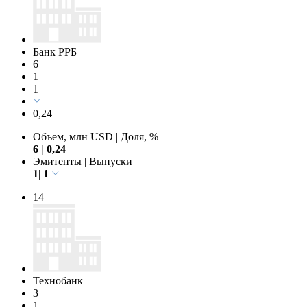
Банк РРБ
6
1
1
0,24
Объем, млн USD
|
Доля, %
6
|
0,24
Эмитенты
|
Выпуски
1
|
1
14
Технобанк
3
1