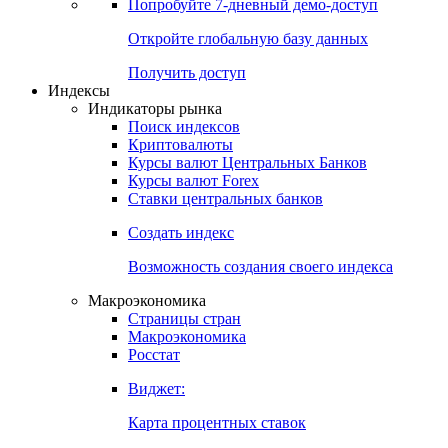
Попробуйте
7-дневный
демо-доступ
Откройте глобальную базу данных
Получить доступ
Индексы
Индикаторы рынка
Поиск индексов
Криптовалюты
Курсы валют Центральных Банков
Курсы валют Forex
Ставки центральных банков
Создать индекс
Возможность создания своего индекса
Макроэкономика
Страницы стран
Макроэкономика
Росстат
Виджет:
Карта процентных ставок