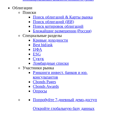
Облигации
Поиски
Поиск облигаций & Карты рынка
Поиск облигаций (ИИ)
Поиск котировок облигаций
Ближайшие размещения (Россия)
Специальные разделы
Кривые доходности
Best bid/ask
ЦФА
ESG
Сукук
Ломбардные списки
Участники рынка
Рэнкинги инвест. банков и юр.
консультантов
Cbonds Pages
Cbonds Awards
Опросы
Попробуйте
7-дневный
демо-доступ
Откройте глобальную базу данных