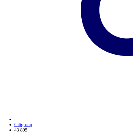
Citigroup
43 895