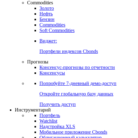
Commodities
Золото
Нефть
Бензин
Commodities
Soft Commodities
Виджет:
Портфели индексов Cbonds
Прогнозы
Консенсус-прогнозы по отчетности
Консенсусы
Попробуйте
7-дневный
демо-доступ
Откройте глобальную базу данных
Получить доступ
Инструментарий
Портфель
Watchlist
Надстройка XLS
Мобильное приложение Cbonds
Облигационный калькулятор