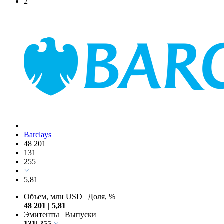
2
Barclays
48 201
131
255
5,81
Объем, млн USD
|
Доля, %
48 201
|
5,81
Эмитенты
|
Выпуски
131
|
255