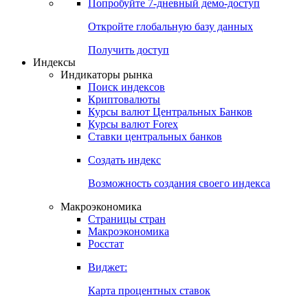
Попробуйте
7-дневный
демо-доступ
Откройте глобальную базу данных
Получить доступ
Индексы
Индикаторы рынка
Поиск индексов
Криптовалюты
Курсы валют Центральных Банков
Курсы валют Forex
Ставки центральных банков
Создать индекс
Возможность создания своего индекса
Макроэкономика
Страницы стран
Макроэкономика
Росстат
Виджет:
Карта процентных ставок