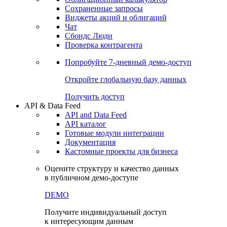
Сохраненные запросы
Виджеты акций и облигаций
Чат
Сбондс Люди
Проверка контрагента
Попробуйте
7-дневный
демо-доступ
Откройте глобальную базу данных
Получить доступ
API & Data Feed
API and Data Feed
API каталог
Готовые модули интеграции
Документация
Кастомные проекты для бизнеса
Оцените структуру и качество данных
в публичном демо-доступе
DEMO
Получите индивидуальный доступ
к интересующим данным