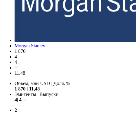
Morgan Stanley
1 870
4
4
11,48
Объем, млн USD
|
Доля, %
1 870
|
11,48
Эмитенты
|
Выпуски
4
|
4
2