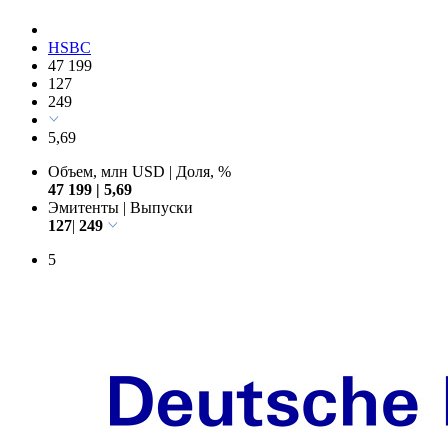
HSBC
47 199
127
249
5,69
Объем, млн USD
|
Доля, %
47 199
|
5,69
Эмитенты
|
Выпуски
127
|
249
5