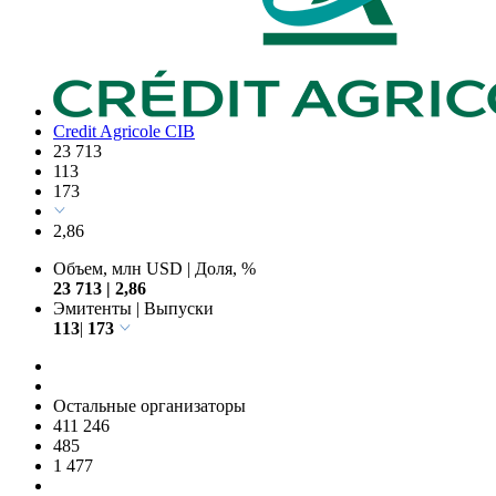
Credit Agricole CIB
23 713
113
173
2,86
Объем, млн USD
|
Доля, %
23 713
|
2,86
Эмитенты
|
Выпуски
113
|
173
Остальные организаторы
411 246
485
1 477