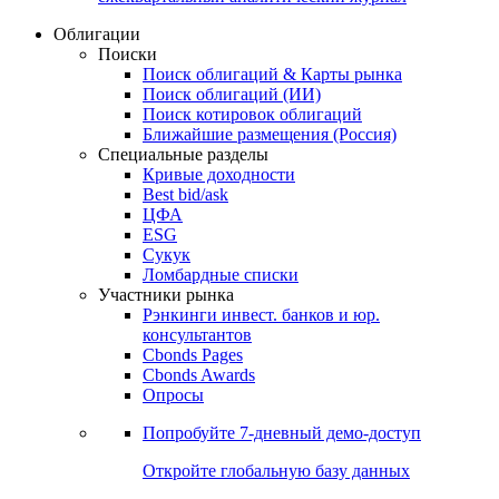
Облигации
Поиски
Поиск облигаций & Карты рынка
Поиск облигаций (ИИ)
Поиск котировок облигаций
Ближайшие размещения (Россия)
Специальные разделы
Кривые доходности
Best bid/ask
ЦФА
ESG
Сукук
Ломбардные списки
Участники рынка
Рэнкинги инвест. банков и юр.
консультантов
Cbonds Pages
Cbonds Awards
Опросы
Попробуйте
7-дневный
демо-доступ
Откройте глобальную базу данных