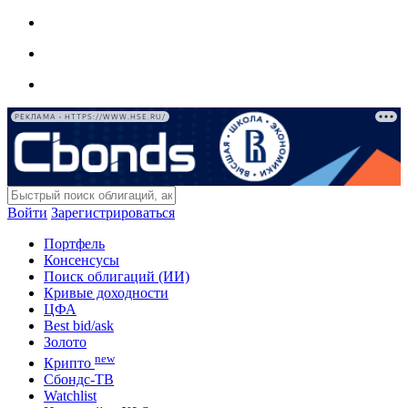
РЕКЛАМА • HTTPS://WWW.HSE.RU/
Войти
Зарегистрироваться
Портфель
Консенсусы
Поиск облигаций (ИИ)
Кривые доходности
ЦФА
Best bid/ask
Золото
new
Крипто
Сбондс-ТВ
Watchlist