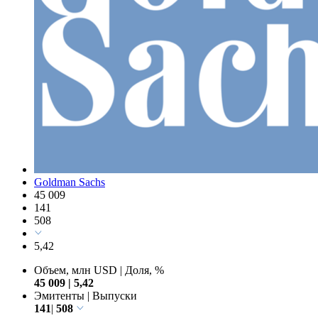
Goldman Sachs
45 009
141
508
5,42
Объем, млн USD
|
Доля, %
45 009
|
5,42
Эмитенты
|
Выпуски
141
|
508