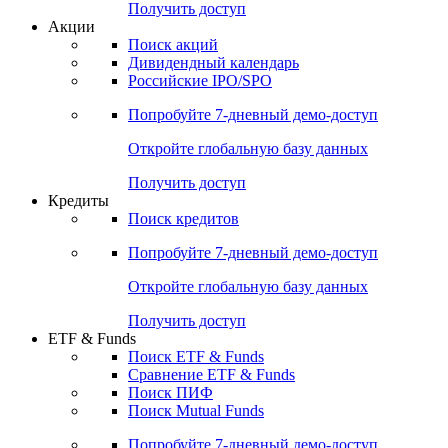
Получить доступ
Акции
Поиск акций
Дивидендный календарь
Российские IPO/SPO
Попробуйте
7-дневный
демо-доступ
Откройте глобальную базу данных
Получить доступ
Кредиты
Поиск кредитов
Попробуйте
7-дневный
демо-доступ
Откройте глобальную базу данных
Получить доступ
ETF & Funds
Поиск ETF & Funds
Сравнение ETF & Funds
Поиск ПИФ
Поиск Mutual Funds
Попробуйте
7-дневный
демо-доступ