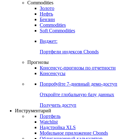
Commodities
Золото
Нефть
Бензин
Commodities
Soft Commodities
Виджет:
Портфели индексов Cbonds
Прогнозы
Консенсус-прогнозы по отчетности
Консенсусы
Попробуйте
7-дневный
демо-доступ
Откройте глобальную базу данных
Получить доступ
Инструментарий
Портфель
Watchlist
Надстройка XLS
Мобильное приложение Cbonds
Облигационный калькулятор