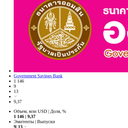
Government Savings Bank
1 146
9
13
9,37
Объем, млн USD
|
Доля, %
1 146
|
9,37
Эмитенты
|
Выпуски
9
|
13