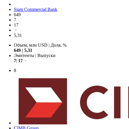
Siam Commercial Bank
649
7
17
5,31
Объем, млн USD
|
Доля, %
649
|
5,31
Эмитенты
|
Выпуски
7
|
17
8
CIMB Group