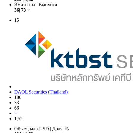
Эмитенты
|
Выпуски
36
|
73
15
DAOL Securities (Thailand)
186
33
66
1,52
Объем, млн USD
|
Доля, %