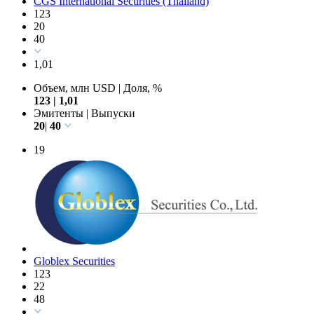
CGS International Securities (Thailand)
123
20
40
1,01
Объем, млн USD
|
Доля, %
123
|
1,01
Эмитенты
|
Выпуски
20
|
40
19
Globlex Securities
123
22
48