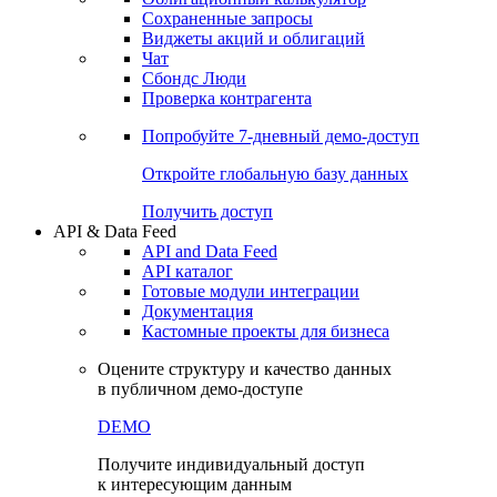
Сохраненные запросы
Виджеты акций и облигаций
Чат
Сбондс Люди
Проверка контрагента
Попробуйте
7-дневный
демо-доступ
Откройте глобальную базу данных
Получить доступ
API & Data Feed
API and Data Feed
API каталог
Готовые модули интеграции
Документация
Кастомные проекты для бизнеса
Оцените структуру и качество данных
в публичном демо-доступе
DEMO
Получите индивидуальный доступ
к интересующим данным