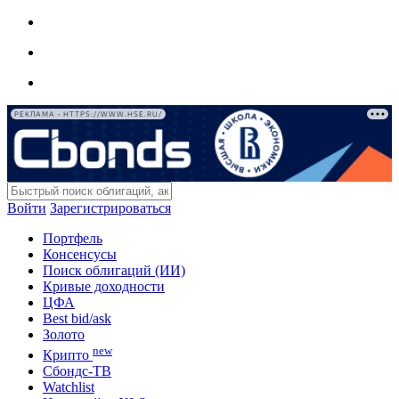
РЕКЛАМА • HTTPS://WWW.HSE.RU/
Войти
Зарегистрироваться
Портфель
Консенсусы
Поиск облигаций (ИИ)
Кривые доходности
ЦФА
Best bid/ask
Золото
new
Крипто
Сбондс-ТВ
Watchlist