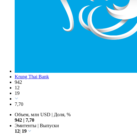
Krung Thai Bank
942
12
19
7,70
Объем, млн USD
|
Доля, %
942
|
7,70
Эмитенты
|
Выпуски
12
|
19