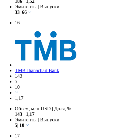
186
|
1,52
Эмитенты
|
Выпуски
33
|
66
16
TMBThanachart Bank
143
5
10
1,17
Объем, млн USD
|
Доля, %
143
|
1,17
Эмитенты
|
Выпуски
5
|
10
17