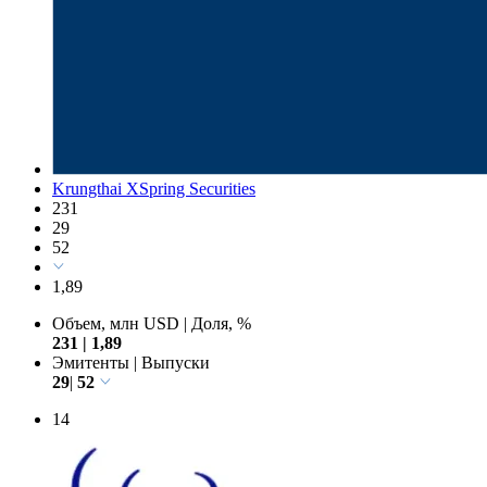
Krungthai XSpring Securities
231
29
52
1,89
Объем, млн USD
|
Доля, %
231
|
1,89
Эмитенты
|
Выпуски
29
|
52
14