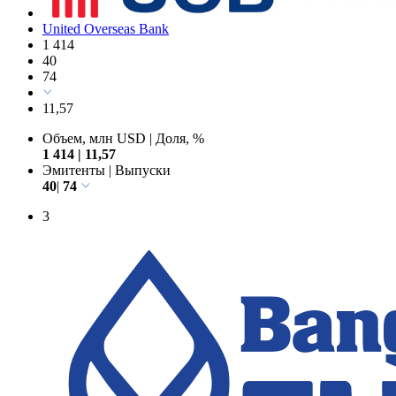
United Overseas Bank
1 414
40
74
11,57
Объем, млн USD
|
Доля, %
1 414
|
11,57
Эмитенты
|
Выпуски
40
|
74
3