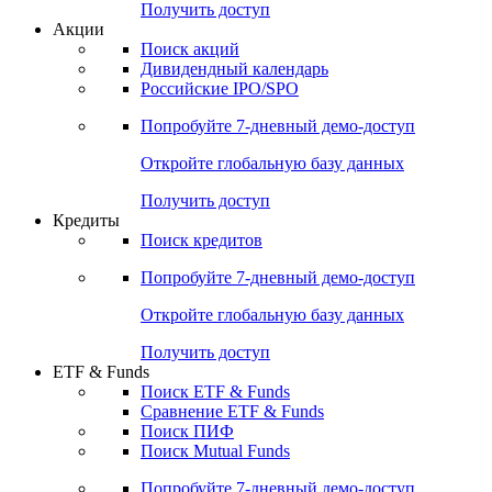
Получить доступ
Акции
Поиск акций
Дивидендный календарь
Российские IPO/SPO
Попробуйте
7-дневный
демо-доступ
Откройте глобальную базу данных
Получить доступ
Кредиты
Поиск кредитов
Попробуйте
7-дневный
демо-доступ
Откройте глобальную базу данных
Получить доступ
ETF & Funds
Поиск ETF & Funds
Сравнение ETF & Funds
Поиск ПИФ
Поиск Mutual Funds
Попробуйте
7-дневный
демо-доступ