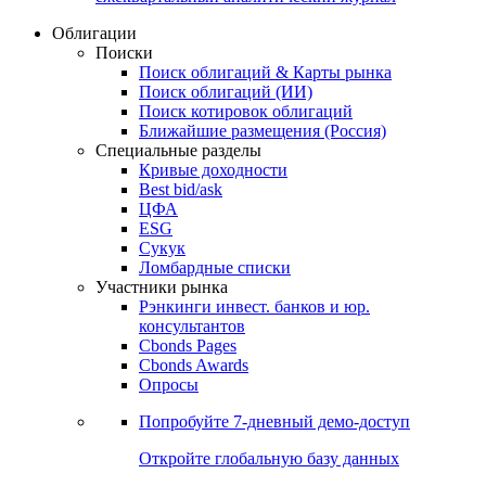
Облигации
Поиски
Поиск облигаций & Карты рынка
Поиск облигаций (ИИ)
Поиск котировок облигаций
Ближайшие размещения (Россия)
Специальные разделы
Кривые доходности
Best bid/ask
ЦФА
ESG
Сукук
Ломбардные списки
Участники рынка
Рэнкинги инвест. банков и юр.
консультантов
Cbonds Pages
Cbonds Awards
Опросы
Попробуйте
7-дневный
демо-доступ
Откройте глобальную базу данных