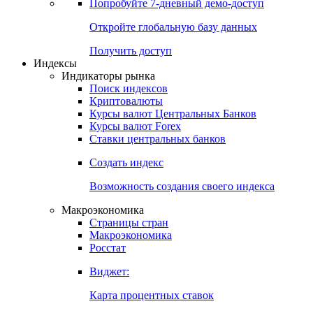
Попробуйте
7-дневный
демо-доступ
Откройте глобальную базу данных
Получить доступ
Индексы
Индикаторы рынка
Поиск индексов
Криптовалюты
Курсы валют Центральных Банков
Курсы валют Forex
Ставки центральных банков
Создать индекс
Возможность создания своего индекса
Макроэкономика
Страницы стран
Макроэкономика
Росстат
Виджет:
Карта процентных ставок