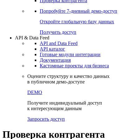
Виджеты акций и облигаций
Чат
Сбондс Люди
Проверка контрагента
Попробуйте
7-дневный
демо-доступ
Откройте глобальную базу данных
Получить доступ
API & Data Feed
API and Data Feed
API каталог
Готовые модули интеграции
Документация
Кастомные проекты для бизнеса
Оцените структуру и качество данных
в публичном демо-доступе
DEMO
Получите индивидуальный доступ
к интересующим данным
Запросить доступ