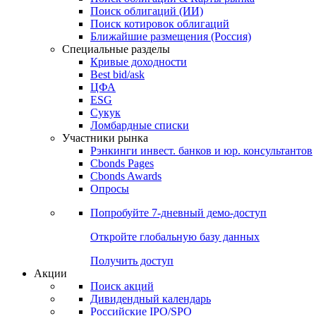
Облигации
Поиски
Поиск облигаций & Карты рынка
Поиск облигаций (ИИ)
Поиск котировок облигаций
Ближайшие размещения (Россия)
Специальные разделы
Кривые доходности
Best bid/ask
ЦФА
ESG
Сукук
Ломбардные списки
Участники рынка
Рэнкинги инвест. банков и юр. консультантов
Cbonds Pages
Cbonds Awards
Опросы
Попробуйте
7-дневный
демо-доступ
Откройте глобальную базу данных
Получить доступ