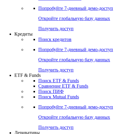
Акции
Поиск акций
Дивидендный календарь
Российские IPO/SPO
Попробуйте
7-дневный
демо-доступ
Откройте глобальную базу данных
Получить доступ
Кредиты
Поиск кредитов
Попробуйте
7-дневный
демо-доступ
Откройте глобальную базу данных
Получить доступ
ETF & Funds
Поиск ETF & Funds
Сравнение ETF & Funds
Поиск ПИФ
Поиск Mutual Funds
Попробуйте
7-дневный
демо-доступ