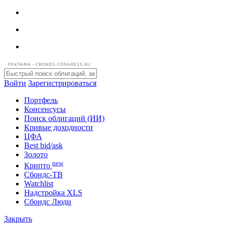
РЕКЛАМА • CBONDS-CONGRESS.RU
Войти
Зарегистрироваться
Портфель
Консенсусы
Поиск облигаций (ИИ)
Кривые доходности
ЦФА
Best bid/ask
Золото
new
Крипто
Сбондс-ТВ
Watchlist
Надстройка XLS