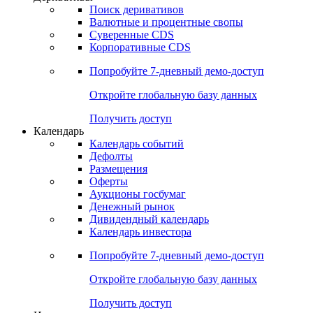
Откройте глобальную базу данных
Получить доступ
Деривативы
Поиск деривативов
Валютные и процентные свопы
Суверенные CDS
Корпоративные CDS
Попробуйте
7-дневный
демо-доступ
Откройте глобальную базу данных
Получить доступ
Календарь
Календарь событий
Дефолты
Размещения
Оферты
Аукционы госбумаг
Денежный рынок
Дивидендный календарь
Календарь инвестора
Попробуйте
7-дневный
демо-доступ