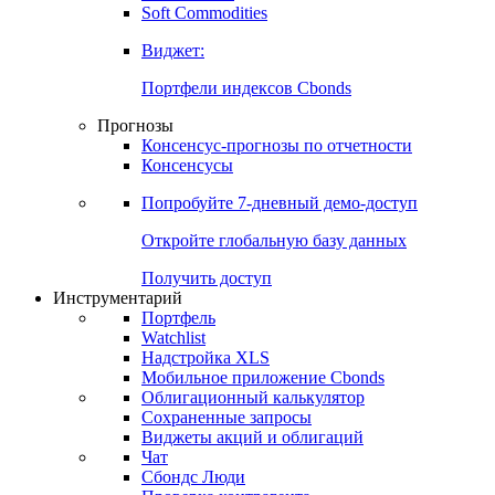
Золото
Нефть
Бензин
Commodities
Soft Commodities
Виджет:
Портфели индексов Cbonds
Прогнозы
Консенсус-прогнозы по отчетности
Консенсусы
Попробуйте
7-дневный
демо-доступ
Откройте глобальную базу данных
Получить доступ
Инструментарий
Портфель
Watchlist
Надстройка XLS
Мобильное приложение Cbonds
Облигационный калькулятор
Сохраненные запросы