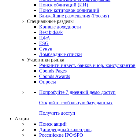
Облигации
Поиски
Поиск облигаций & Карты рынка
Поиск облигаций (ИИ)
Поиск котировок облигаций
Ближайшие размещения (Россия)
Специальные разделы
Кривые доходности
Best bid/ask
ЦФА
ESG
Сукук
Ломбардные списки
Участники рынка
Рэнкинги инвест. банков и юр. консультантов
Cbonds Pages
Cbonds Awards
Опросы
Попробуйте
7-дневный
демо-доступ
Откройте глобальную базу данных
Получить доступ