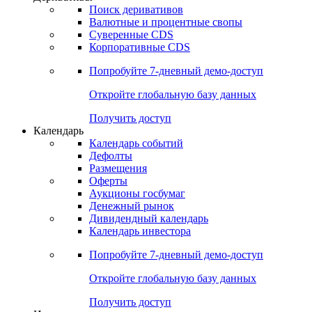
Откройте глобальную базу данных
Получить доступ
Деривативы
Поиск деривативов
Валютные и процентные свопы
Суверенные CDS
Корпоративные CDS
Попробуйте
7-дневный
демо-доступ
Откройте глобальную базу данных
Получить доступ
Календарь
Календарь событий
Дефолты
Размещения
Оферты
Аукционы госбумаг
Денежный рынок
Дивидендный календарь
Календарь инвестора
Попробуйте
7-дневный
демо-доступ