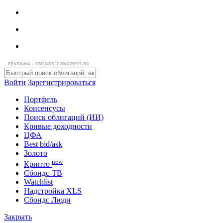
РЕКЛАМА • CBONDS-CONGRESS.RU
Войти
Зарегистрироваться
Портфель
Консенсусы
Поиск облигаций (ИИ)
Кривые доходности
ЦФА
Best bid/ask
Золото
new
Крипто
Сбондс-ТВ
Watchlist
Надстройка XLS