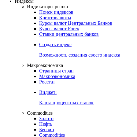
Откройте глобальную базу данных
Получить доступ
Индексы
Индикаторы рынка
Поиск индексов
Криптовалюты
Курсы валют Центральных Банков
Курсы валют Forex
Ставки центральных банков
Создать индекс
Возможность создания своего индекса
Макроэкономика
Страницы стран
Макроэкономика
Росстат
Виджет:
Карта процентных ставок
Commodities