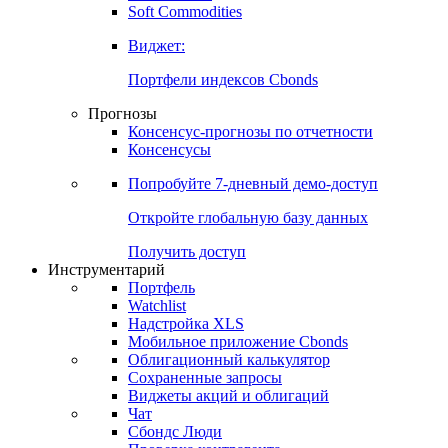
Золото
Нефть
Бензин
Commodities
Soft Commodities
Виджет:
Портфели индексов Cbonds
Прогнозы
Консенсус-прогнозы по отчетности
Консенсусы
Попробуйте
7-дневный
демо-доступ
Откройте глобальную базу данных
Получить доступ
Инструментарий
Портфель
Watchlist
Надстройка XLS
Мобильное приложение Cbonds
Облигационный калькулятор
Сохраненные запросы