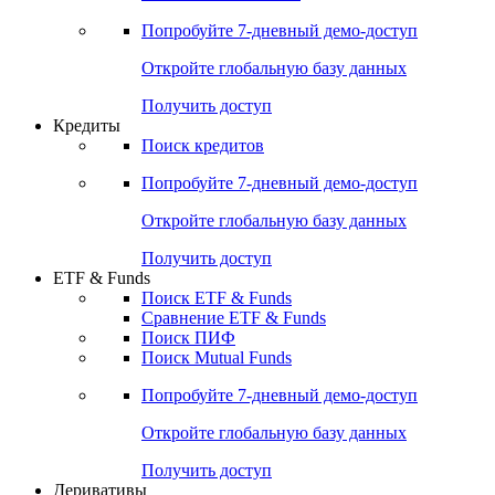
Акции
Поиск акций
Дивидендный календарь
Российские IPO/SPO
Попробуйте
7-дневный
демо-доступ
Откройте глобальную базу данных
Получить доступ
Кредиты
Поиск кредитов
Попробуйте
7-дневный
демо-доступ
Откройте глобальную базу данных
Получить доступ
ETF & Funds
Поиск ETF & Funds
Сравнение ETF & Funds
Поиск ПИФ
Поиск Mutual Funds
Попробуйте
7-дневный
демо-доступ