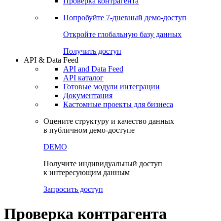
Виджеты акций и облигаций
Чат
Сбондс Люди
Проверка контрагента
Попробуйте
7-дневный
демо-доступ
Откройте глобальную базу данных
Получить доступ
API & Data Feed
API and Data Feed
API каталог
Готовые модули интеграции
Документация
Кастомные проекты для бизнеса
Оцените структуру и качество данных
в публичном демо-доступе
DEMO
Получите индивидуальный доступ
к интересующим данным
Запросить доступ