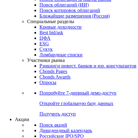
Облигации
Поиски
Поиск облигаций & Карты рынка
Поиск облигаций (ИИ)
Поиск котировок облигаций
Ближайшие размещения (Россия)
Специальные разделы
Кривые доходности
Best bid/ask
ЦФА
ESG
Сукук
Ломбардные списки
Участники рынка
Рэнкинги инвест. банков и юр. консультантов
Cbonds Pages
Cbonds Awards
Опросы
Попробуйте
7-дневный
демо-доступ
Откройте глобальную базу данных
Получить доступ