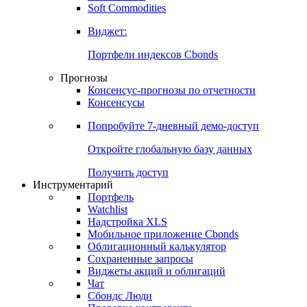
Золото
Нефть
Бензин
Commodities
Soft Commodities
Виджет:
Портфели индексов Cbonds
Прогнозы
Консенсус-прогнозы по отчетности
Консенсусы
Попробуйте
7-дневный
демо-доступ
Откройте глобальную базу данных
Получить доступ
Инструментарий
Портфель
Watchlist
Надстройка XLS
Мобильное приложение Cbonds
Облигационный калькулятор
Сохраненные запросы