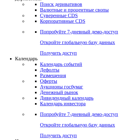
Откройте глобальную базу данных
Получить доступ
Деривативы
Поиск деривативов
Валютные и процентные свопы
Суверенные CDS
Корпоративные CDS
Попробуйте
7-дневный
демо-доступ
Откройте глобальную базу данных
Получить доступ
Календарь
Календарь событий
Дефолты
Размещения
Оферты
Аукционы госбумаг
Денежный рынок
Дивидендный календарь
Календарь инвестора
Попробуйте
7-дневный
демо-доступ