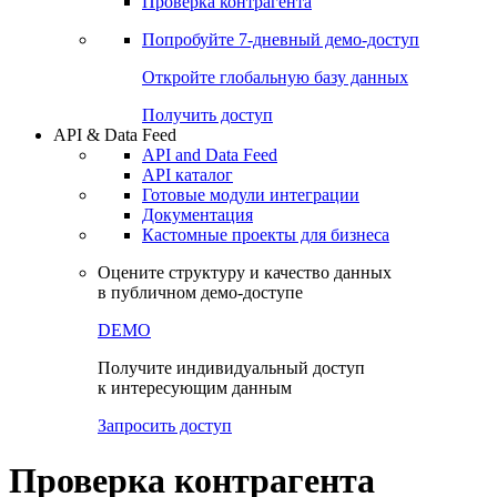
Виджеты акций и облигаций
Чат
Сбондс Люди
Проверка контрагента
Попробуйте
7-дневный
демо-доступ
Откройте глобальную базу данных
Получить доступ
API & Data Feed
API and Data Feed
API каталог
Готовые модули интеграции
Документация
Кастомные проекты для бизнеса
Оцените структуру и качество данных
в публичном демо-доступе
DEMO
Получите индивидуальный доступ
к интересующим данным
Запросить доступ