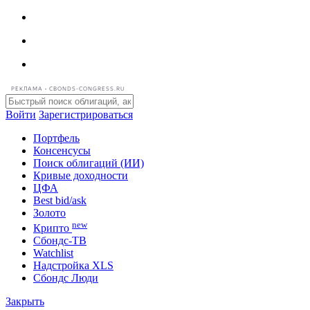
РЕКЛАМА • CBONDS-CONGRESS.RU
Войти
Зарегистрироваться
Портфель
Консенсусы
Поиск облигаций (ИИ)
Кривые доходности
ЦФА
Best bid/ask
Золото
new
Крипто
Сбондс-ТВ
Watchlist
Надстройка XLS