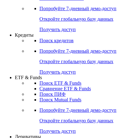
Акции
Поиск акций
Дивидендный календарь
Российские IPO/SPO
Попробуйте
7-дневный
демо-доступ
Откройте глобальную базу данных
Получить доступ
Кредиты
Поиск кредитов
Попробуйте
7-дневный
демо-доступ
Откройте глобальную базу данных
Получить доступ
ETF & Funds
Поиск ETF & Funds
Сравнение ETF & Funds
Поиск ПИФ
Поиск Mutual Funds
Попробуйте
7-дневный
демо-доступ