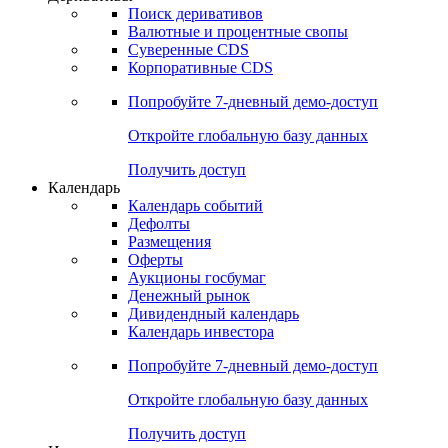
Откройте глобальную базу данных
Получить доступ
Деривативы
Поиск деривативов
Валютные и процентные свопы
Суверенные CDS
Корпоративные CDS
Попробуйте
7-дневный
демо-доступ
Откройте глобальную базу данных
Получить доступ
Календарь
Календарь событий
Дефолты
Размещения
Оферты
Аукционы госбумаг
Денежный рынок
Дивидендный календарь
Календарь инвестора
Попробуйте
7-дневный
демо-доступ