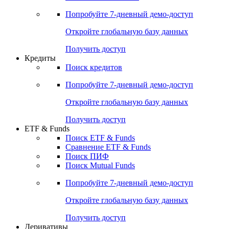
Акции
Поиск акций
Дивидендный календарь
Российские IPO/SPO
Попробуйте
7-дневный
демо-доступ
Откройте глобальную базу данных
Получить доступ
Кредиты
Поиск кредитов
Попробуйте
7-дневный
демо-доступ
Откройте глобальную базу данных
Получить доступ
ETF & Funds
Поиск ETF & Funds
Сравнение ETF & Funds
Поиск ПИФ
Поиск Mutual Funds
Попробуйте
7-дневный
демо-доступ