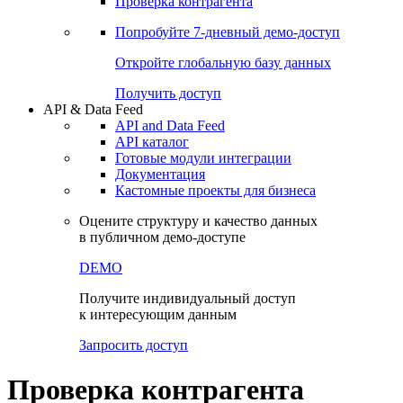
Виджеты акций и облигаций
Чат
Сбондс Люди
Проверка контрагента
Попробуйте
7-дневный
демо-доступ
Откройте глобальную базу данных
Получить доступ
API & Data Feed
API and Data Feed
API каталог
Готовые модули интеграции
Документация
Кастомные проекты для бизнеса
Оцените структуру и качество данных
в публичном демо-доступе
DEMO
Получите индивидуальный доступ
к интересующим данным
Запросить доступ