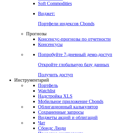
Золото
Нефть
Бензин
Commodities
Soft Commodities
Виджет:
Портфели индексов Cbonds
Прогнозы
Консенсус-прогнозы по отчетности
Консенсусы
Попробуйте
7-дневный
демо-доступ
Откройте глобальную базу данных
Получить доступ
Инструментарий
Портфель
Watchlist
Надстройка XLS
Мобильное приложение Cbonds
Облигационный калькулятор
Сохраненные запросы