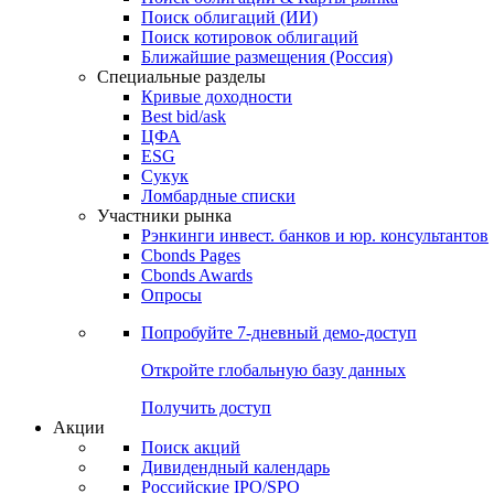
Облигации
Поиски
Поиск облигаций & Карты рынка
Поиск облигаций (ИИ)
Поиск котировок облигаций
Ближайшие размещения (Россия)
Специальные разделы
Кривые доходности
Best bid/ask
ЦФА
ESG
Сукук
Ломбардные списки
Участники рынка
Рэнкинги инвест. банков и юр. консультантов
Cbonds Pages
Cbonds Awards
Опросы
Попробуйте
7-дневный
демо-доступ
Откройте глобальную базу данных
Получить доступ