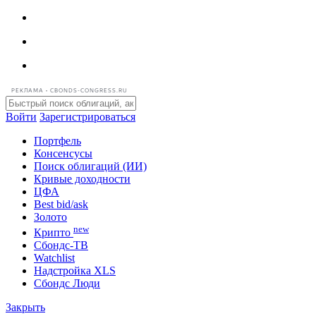
РЕКЛАМА • CBONDS-CONGRESS.RU
Войти
Зарегистрироваться
Портфель
Консенсусы
Поиск облигаций (ИИ)
Кривые доходности
ЦФА
Best bid/ask
Золото
new
Крипто
Сбондс-ТВ
Watchlist
Надстройка XLS