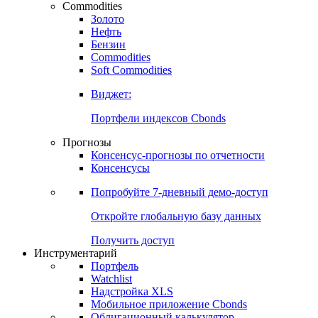
Commodities
Золото
Нефть
Бензин
Commodities
Soft Commodities
Виджет:
Портфели индексов Cbonds
Прогнозы
Консенсус-прогнозы по отчетности
Консенсусы
Попробуйте
7-дневный
демо-доступ
Откройте глобальную базу данных
Получить доступ
Инструментарий
Портфель
Watchlist
Надстройка XLS
Мобильное приложение Cbonds
Облигационный калькулятор