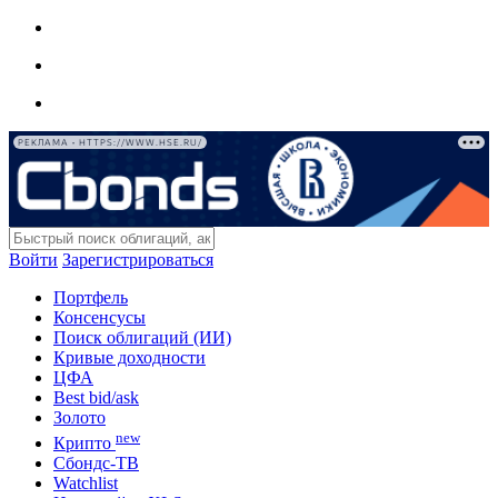
РЕКЛАМА • HTTPS://WWW.HSE.RU/
Войти
Зарегистрироваться
Портфель
Консенсусы
Поиск облигаций (ИИ)
Кривые доходности
ЦФА
Best bid/ask
Золото
new
Крипто
Сбондс-ТВ
Watchlist