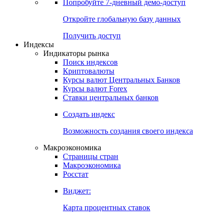
Попробуйте
7-дневный
демо-доступ
Откройте глобальную базу данных
Получить доступ
Индексы
Индикаторы рынка
Поиск индексов
Криптовалюты
Курсы валют Центральных Банков
Курсы валют Forex
Ставки центральных банков
Создать индекс
Возможность создания своего индекса
Макроэкономика
Страницы стран
Макроэкономика
Росстат
Виджет:
Карта процентных ставок