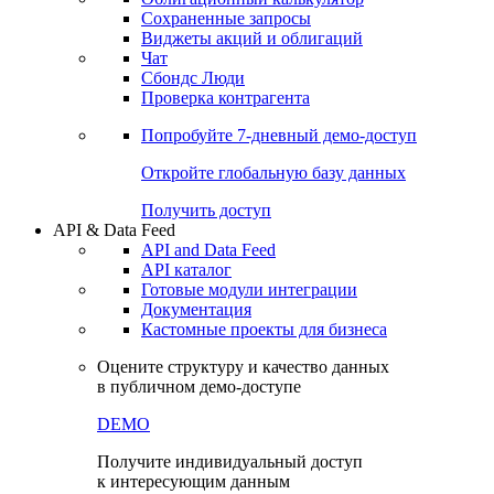
Сохраненные запросы
Виджеты акций и облигаций
Чат
Сбондс Люди
Проверка контрагента
Попробуйте
7-дневный
демо-доступ
Откройте глобальную базу данных
Получить доступ
API & Data Feed
API and Data Feed
API каталог
Готовые модули интеграции
Документация
Кастомные проекты для бизнеса
Оцените структуру и качество данных
в публичном демо-доступе
DEMO
Получите индивидуальный доступ
к интересующим данным