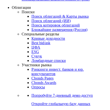
Облигации
Поиски
Поиск облигаций & Карты рынка
Поиск облигаций (ИИ)
Поиск котировок облигаций
Ближайшие размещения (Россия)
Специальные разделы
Кривые доходности
Best bid/ask
ЦФА
ESG
Сукук
Ломбардные списки
Участники рынка
Рэнкинги инвест. банков и юр.
консультантов
Cbonds Pages
Cbonds Awards
Опросы
Попробуйте
7-дневный
демо-доступ
Откройте глобальную базу данных