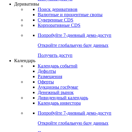
Откройте глобальную базу данных
Получить доступ
Деривативы
Поиск деривативов
Валютные и процентные свопы
Суверенные CDS
Корпоративные CDS
Попробуйте
7-дневный
демо-доступ
Откройте глобальную базу данных
Получить доступ
Календарь
Календарь событий
Дефолты
Размещения
Оферты
Аукционы госбумаг
Денежный рынок
Дивидендный календарь
Календарь инвестора