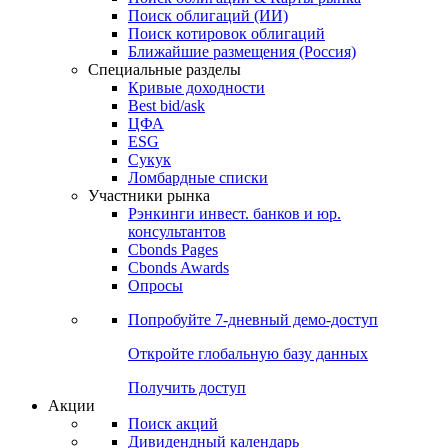
Облигации
Поиски
Поиск облигаций & Карты рынка
Поиск облигаций (ИИ)
Поиск котировок облигаций
Ближайшие размещения (Россия)
Специальные разделы
Кривые доходности
Best bid/ask
ЦФА
ESG
Сукук
Ломбардные списки
Участники рынка
Рэнкинги инвест. банков и юр.
консультантов
Cbonds Pages
Cbonds Awards
Опросы
Попробуйте
7-дневный
демо-доступ
Откройте глобальную базу данных