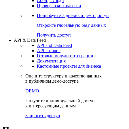
Сохраненные запросы
Виджеты акций и облигаций
Чат
Сбондс Люди
Проверка контрагента
Попробуйте
7-дневный
демо-доступ
Откройте глобальную базу данных
Получить доступ
API & Data Feed
API and Data Feed
API каталог
Готовые модули интеграции
Документация
Кастомные проекты для бизнеса
Оцените структуру и качество данных
в публичном демо-доступе
DEMO
Получите индивидуальный доступ
к интересующим данным