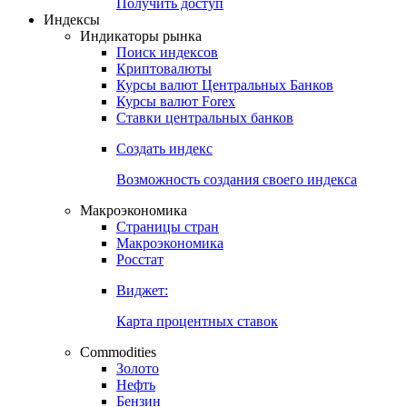
Попробуйте
7-дневный
демо-доступ
Откройте глобальную базу данных
Получить доступ
Индексы
Индикаторы рынка
Поиск индексов
Криптовалюты
Курсы валют Центральных Банков
Курсы валют Forex
Ставки центральных банков
Создать индекс
Возможность создания своего индекса
Макроэкономика
Страницы стран
Макроэкономика
Росстат
Виджет:
Карта процентных ставок