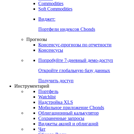
Commodities
Золото
Нефть
Бензин
Commodities
Soft Commodities
Виджет:
Портфели индексов Cbonds
Прогнозы
Консенсус-прогнозы по отчетности
Консенсусы
Попробуйте
7-дневный
демо-доступ
Откройте глобальную базу данных
Получить доступ
Инструментарий
Портфель
Watchlist
Надстройка XLS
Мобильное приложение Cbonds
Облигационный калькулятор