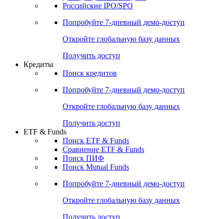
Получить доступ
Акции
Поиск акций
Дивидендный календарь
Российские IPO/SPO
Попробуйте
7-дневный
демо-доступ
Откройте глобальную базу данных
Получить доступ
Кредиты
Поиск кредитов
Попробуйте
7-дневный
демо-доступ
Откройте глобальную базу данных
Получить доступ
ETF & Funds
Поиск ETF & Funds
Сравнение ETF & Funds
Поиск ПИФ
Поиск Mutual Funds
Попробуйте
7-дневный
демо-доступ