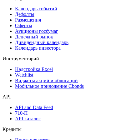
Поиск акций
Дивидендный календарь
Календарь
Календарь событий
Дефолты
Размещения
Оферты
Аукционы госбумаг
Денежный рынок
Дивидендный календарь
Календарь инвестора
Инструментарий
Надстройка Excel
Watchlist
Виджеты акций и облигаций
Мобильное приложение Cbonds
API
API and Data Feed
710-П
API каталог