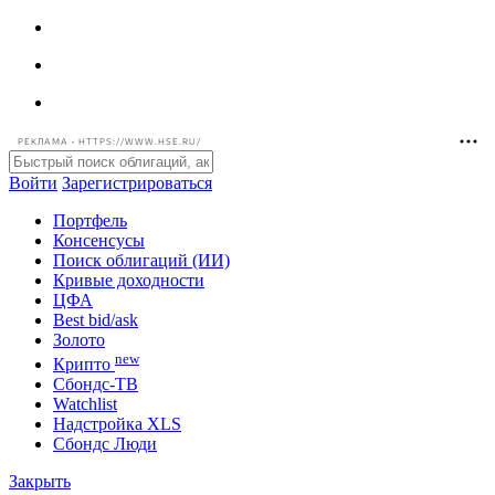
РЕКЛАМА • HTTPS://WWW.HSE.RU/
Войти
Зарегистрироваться
Портфель
Консенсусы
Поиск облигаций (ИИ)
Кривые доходности
ЦФА
Best bid/ask
Золото
new
Крипто
Сбондс-ТВ
Watchlist