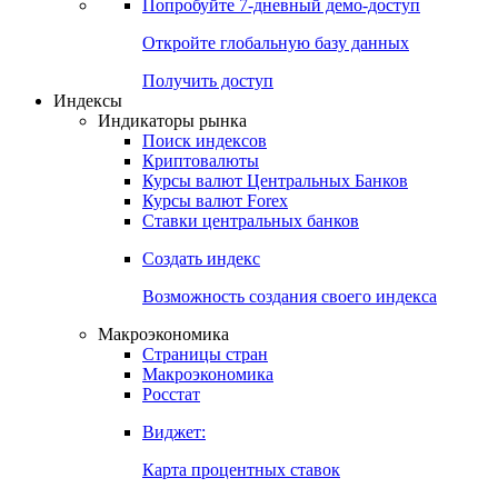
Попробуйте
7-дневный
демо-доступ
Откройте глобальную базу данных
Получить доступ
Индексы
Индикаторы рынка
Поиск индексов
Криптовалюты
Курсы валют Центральных Банков
Курсы валют Forex
Ставки центральных банков
Создать индекс
Возможность создания своего индекса
Макроэкономика
Страницы стран
Макроэкономика
Росстат
Виджет:
Карта процентных ставок