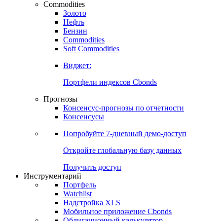
Commodities
Золото
Нефть
Бензин
Commodities
Soft Commodities
Виджет:
Портфели индексов Cbonds
Прогнозы
Консенсус-прогнозы по отчетности
Консенсусы
Попробуйте
7-дневный
демо-доступ
Откройте глобальную базу данных
Получить доступ
Инструментарий
Портфель
Watchlist
Надстройка XLS
Мобильное приложение Cbonds
Облигационный калькулятор