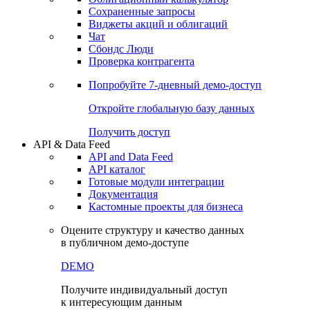
Сохраненные запросы
Виджеты акций и облигаций
Чат
Сбондс Люди
Проверка контрагента
Попробуйте
7-дневный
демо-доступ
Откройте глобальную базу данных
Получить доступ
API & Data Feed
API and Data Feed
API каталог
Готовые модули интеграции
Документация
Кастомные проекты для бизнеса
Оцените структуру и качество данных
в публичном демо-доступе
DEMO
Получите индивидуальный доступ
к интересующим данным