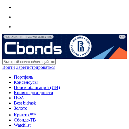
РЕКЛАМА • HTTPS://WWW.HSE.RU/
Войти
Зарегистрироваться
Портфель
Консенсусы
Поиск облигаций (ИИ)
Кривые доходности
ЦФА
Best bid/ask
Золото
new
Крипто
Сбондс-ТВ
Watchlist