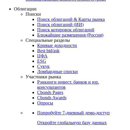
Облигации
Поиски
Поиск облигаций & Карты рынка
Поиск облигаций (ИИ)
Поиск котировок облигаций
Ближайшие размещения (Россия)
Специальные разделы
Кривые доходности
Best bid/ask
ЦФА
ESG
Сукук
Ломбардные списки
Участники рынка
Рэнкинги инвест. банков и юр.
консультантов
Cbonds Pages
Cbonds Awards
Опросы
Попробуйте
7-дневный
демо-доступ
Откройте глобальную базу данных