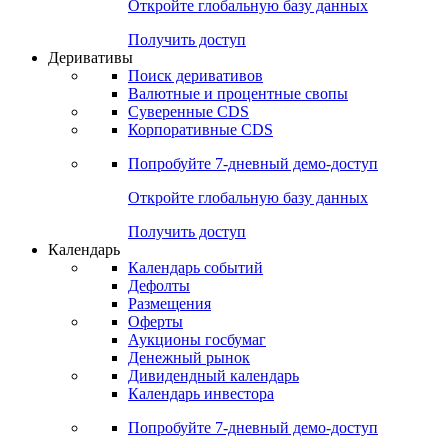
Откройте глобальную базу данных
Получить доступ
Деривативы
Поиск деривативов
Валютные и процентные свопы
Суверенные CDS
Корпоративные CDS
Попробуйте
7-дневный
демо-доступ
Откройте глобальную базу данных
Получить доступ
Календарь
Календарь событий
Дефолты
Размещения
Оферты
Аукционы госбумаг
Денежный рынок
Дивидендный календарь
Календарь инвестора
Попробуйте
7-дневный
демо-доступ