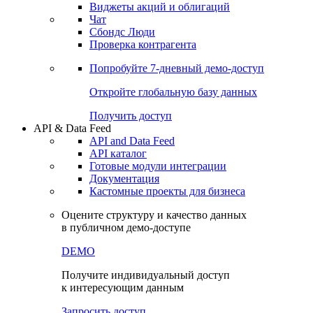
Виджеты акций и облигаций
Чат
Сбондс Люди
Проверка контрагента
Попробуйте
7-дневный
демо-доступ
Откройте глобальную базу данных
Получить доступ
API & Data Feed
API and Data Feed
API каталог
Готовые модули интеграции
Документация
Кастомные проекты для бизнеса
Оцените структуру и качество данных
в публичном демо-доступе
DEMO
Получите индивидуальный доступ
к интересующим данным
Запросить доступ