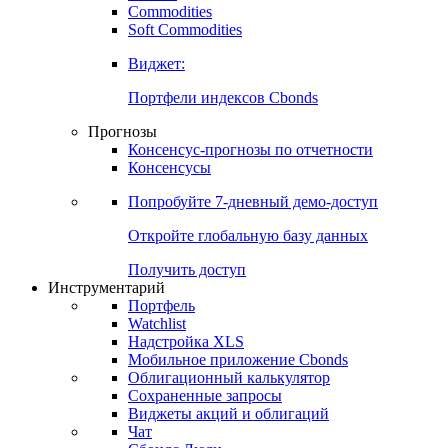
Commodities
Золото
Нефть
Бензин
Commodities
Soft Commodities
Виджет:
Портфели индексов Cbonds
Прогнозы
Консенсус-прогнозы по отчетности
Консенсусы
Попробуйте
7-дневный
демо-доступ
Откройте глобальную базу данных
Получить доступ
Инструментарий
Портфель
Watchlist
Надстройка XLS
Мобильное приложение Cbonds
Облигационный калькулятор