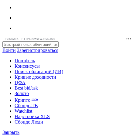
РЕКЛАМА • HTTPS://WWW.HSE.RU/
Войти
Зарегистрироваться
Портфель
Консенсусы
Поиск облигаций (ИИ)
Кривые доходности
ЦФА
Best bid/ask
Золото
new
Крипто
Сбондс-ТВ
Watchlist