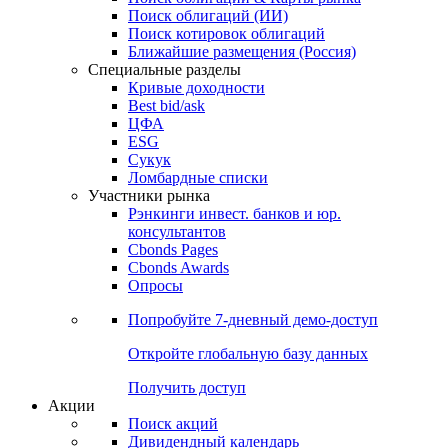
Облигации
Поиски
Поиск облигаций & Карты рынка
Поиск облигаций (ИИ)
Поиск котировок облигаций
Ближайшие размещения (Россия)
Специальные разделы
Кривые доходности
Best bid/ask
ЦФА
ESG
Сукук
Ломбардные списки
Участники рынка
Рэнкинги инвест. банков и юр.
консультантов
Cbonds Pages
Cbonds Awards
Опросы
Попробуйте
7-дневный
демо-доступ
Откройте глобальную базу данных