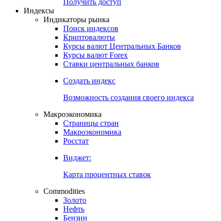
Попробуйте
7-дневный
демо-доступ
Откройте глобальную базу данных
Получить доступ
Индексы
Индикаторы рынка
Поиск индексов
Криптовалюты
Курсы валют Центральных Банков
Курсы валют Forex
Ставки центральных банков
Создать индекс
Возможность создания своего индекса
Макроэкономика
Страницы стран
Макроэкономика
Росстат
Виджет:
Карта процентных ставок