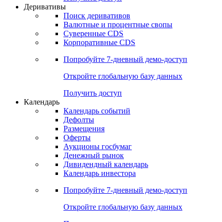
Откройте глобальную базу данных
Получить доступ
Деривативы
Поиск деривативов
Валютные и процентные свопы
Суверенные CDS
Корпоративные CDS
Попробуйте
7-дневный
демо-доступ
Откройте глобальную базу данных
Получить доступ
Календарь
Календарь событий
Дефолты
Размещения
Оферты
Аукционы госбумаг
Денежный рынок
Дивидендный календарь
Календарь инвестора