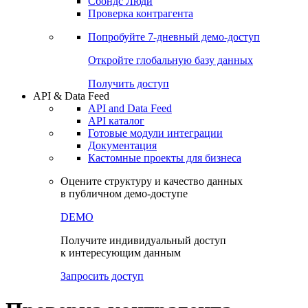
Сохраненные запросы
Виджеты акций и облигаций
Чат
Сбондс Люди
Проверка контрагента
Попробуйте
7-дневный
демо-доступ
Откройте глобальную базу данных
Получить доступ
API & Data Feed
API and Data Feed
API каталог
Готовые модули интеграции
Документация
Кастомные проекты для бизнеса
Оцените структуру и качество данных
в публичном демо-доступе
DEMO
Получите индивидуальный доступ
к интересующим данным