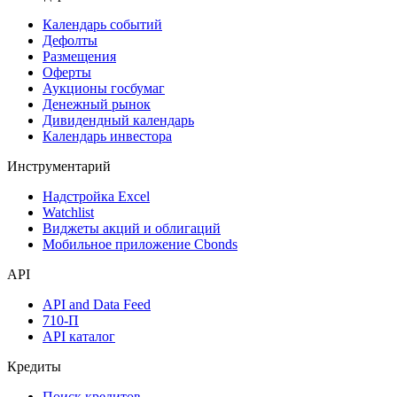
Поиск акций
Дивидендный календарь
Календарь
Календарь событий
Дефолты
Размещения
Оферты
Аукционы госбумаг
Денежный рынок
Дивидендный календарь
Календарь инвестора
Инструментарий
Надстройка Excel
Watchlist
Виджеты акций и облигаций
Мобильное приложение Cbonds
API
API and Data Feed
710-П
API каталог