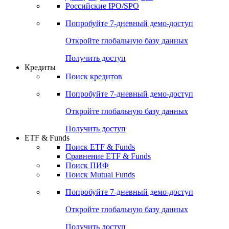
Получить доступ
Акции
Поиск акций
Дивидендный календарь
Российские IPO/SPO
Попробуйте
7-дневный
демо-доступ
Откройте глобальную базу данных
Получить доступ
Кредиты
Поиск кредитов
Попробуйте
7-дневный
демо-доступ
Откройте глобальную базу данных
Получить доступ
ETF & Funds
Поиск ETF & Funds
Сравнение ETF & Funds
Поиск ПИФ
Поиск Mutual Funds
Попробуйте
7-дневный
демо-доступ