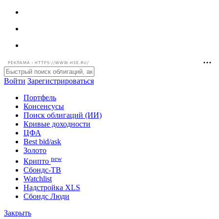
РЕКЛАМА • HTTPS://WWW.HSE.RU/
Войти
Зарегистрироваться
Портфель
Консенсусы
Поиск облигаций (ИИ)
Кривые доходности
ЦФА
Best bid/ask
Золото
new
Крипто
Сбондс-ТВ
Watchlist
Надстройка XLS
Сбондс Люди
Закрыть