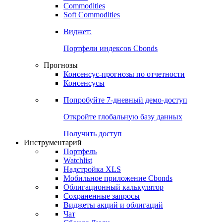
Commodities
Soft Commodities
Виджет:
Портфели индексов Cbonds
Прогнозы
Консенсус-прогнозы по отчетности
Консенсусы
Попробуйте
7-дневный
демо-доступ
Откройте глобальную базу данных
Получить доступ
Инструментарий
Портфель
Watchlist
Надстройка XLS
Мобильное приложение Cbonds
Облигационный калькулятор
Сохраненные запросы
Виджеты акций и облигаций
Чат