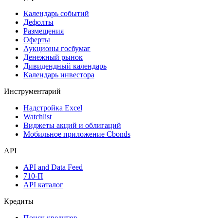
Календарь событий
Дефолты
Размещения
Оферты
Аукционы госбумаг
Денежный рынок
Дивидендный календарь
Календарь инвестора
Инструментарий
Надстройка Excel
Watchlist
Виджеты акций и облигаций
Мобильное приложение Cbonds
API
API and Data Feed
710-П
API каталог
Кредиты
Поиск кредитов