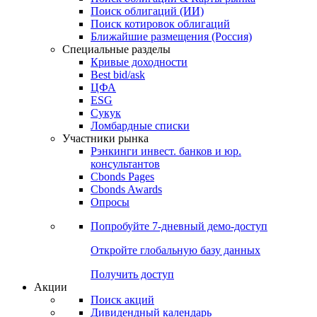
Поиск облигаций (ИИ)
Поиск котировок облигаций
Ближайшие размещения (Россия)
Специальные разделы
Кривые доходности
Best bid/ask
ЦФА
ESG
Сукук
Ломбардные списки
Участники рынка
Рэнкинги инвест. банков и юр.
консультантов
Cbonds Pages
Cbonds Awards
Опросы
Попробуйте
7-дневный
демо-доступ
Откройте глобальную базу данных
Получить доступ
Акции
Поиск акций
Дивидендный календарь