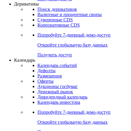
Деривативы
Поиск деривативов
Валютные и процентные свопы
Суверенные CDS
Корпоративные CDS
Попробуйте
7-дневный
демо-доступ
Откройте глобальную базу данных
Получить доступ
Календарь
Календарь событий
Дефолты
Размещения
Оферты
Аукционы госбумаг
Денежный рынок
Дивидендный календарь
Календарь инвестора
Попробуйте
7-дневный
демо-доступ
Откройте глобальную базу данных