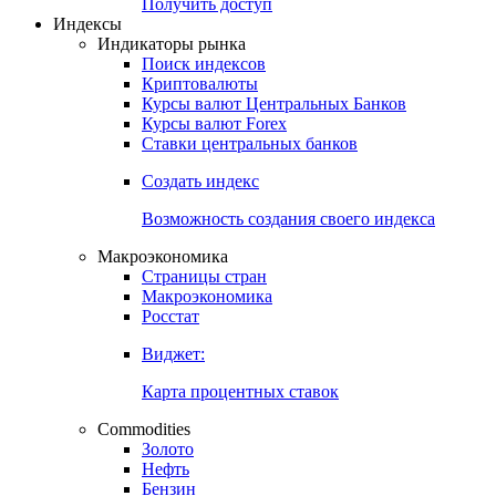
Попробуйте
7-дневный
демо-доступ
Откройте глобальную базу данных
Получить доступ
Индексы
Индикаторы рынка
Поиск индексов
Криптовалюты
Курсы валют Центральных Банков
Курсы валют Forex
Ставки центральных банков
Создать индекс
Возможность создания своего индекса
Макроэкономика
Страницы стран
Макроэкономика
Росстат
Виджет:
Карта процентных ставок