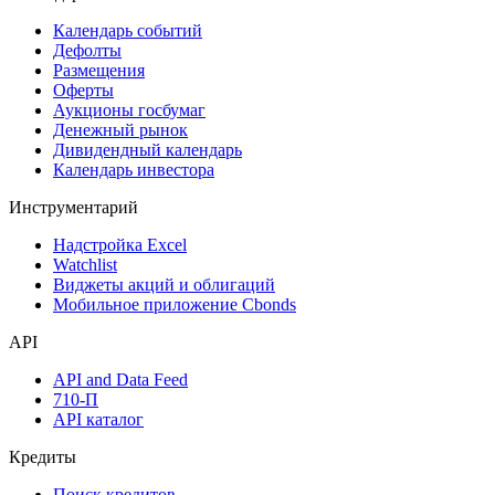
Поиск акций
Дивидендный календарь
Календарь
Календарь событий
Дефолты
Размещения
Оферты
Аукционы госбумаг
Денежный рынок
Дивидендный календарь
Календарь инвестора
Инструментарий
Надстройка Excel
Watchlist
Виджеты акций и облигаций
Мобильное приложение Cbonds
API
API and Data Feed
710-П
API каталог