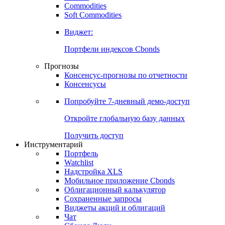
Commodities
Золото
Нефть
Бензин
Commodities
Soft Commodities
Виджет:
Портфели индексов Cbonds
Прогнозы
Консенсус-прогнозы по отчетности
Консенсусы
Попробуйте
7-дневный
демо-доступ
Откройте глобальную базу данных
Получить доступ
Инструментарий
Портфель
Watchlist
Надстройка XLS
Мобильное приложение Cbonds
Облигационный калькулятор