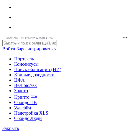
РЕКЛАМА • HTTPS://WWW.HSE.RU/
Войти
Зарегистрироваться
Портфель
Консенсусы
Поиск облигаций (ИИ)
Кривые доходности
ЦФА
Best bid/ask
Золото
new
Крипто
Сбондс-ТВ
Watchlist