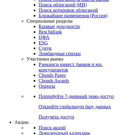
Облигации
Поиски
Поиск облигаций & Карты рынка
Поиск облигаций (ИИ)
Поиск котировок облигаций
Ближайшие размещения (Россия)
Специальные разделы
Кривые доходности
Best bid/ask
ЦФА
ESG
Сукук
Ломбардные списки
Участники рынка
Рэнкинги инвест. банков и юр.
консультантов
Cbonds Pages
Cbonds Awards
Опросы
Попробуйте
7-дневный
демо-доступ
Откройте глобальную базу данных