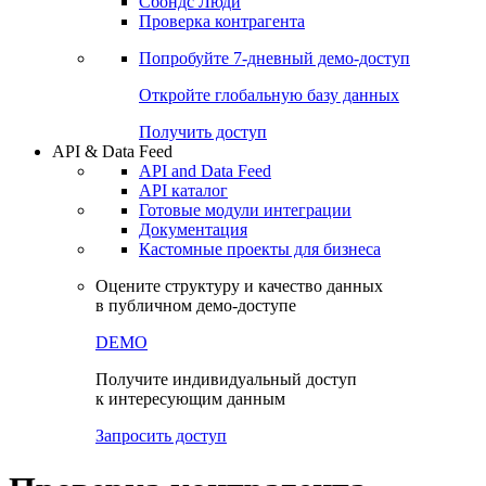
Сохраненные запросы
Виджеты акций и облигаций
Чат
Сбондс Люди
Проверка контрагента
Попробуйте
7-дневный
демо-доступ
Откройте глобальную базу данных
Получить доступ
API & Data Feed
API and Data Feed
API каталог
Готовые модули интеграции
Документация
Кастомные проекты для бизнеса
Оцените структуру и качество данных
в публичном демо-доступе
DEMO
Получите индивидуальный доступ
к интересующим данным