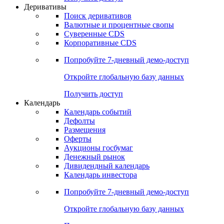
Откройте глобальную базу данных
Получить доступ
Деривативы
Поиск деривативов
Валютные и процентные свопы
Суверенные CDS
Корпоративные CDS
Попробуйте
7-дневный
демо-доступ
Откройте глобальную базу данных
Получить доступ
Календарь
Календарь событий
Дефолты
Размещения
Оферты
Аукционы госбумаг
Денежный рынок
Дивидендный календарь
Календарь инвестора