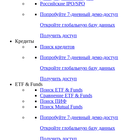
Получить доступ
Акции
Поиск акций
Дивидендный календарь
Российские IPO/SPO
Попробуйте
7-дневный
демо-доступ
Откройте глобальную базу данных
Получить доступ
Кредиты
Поиск кредитов
Попробуйте
7-дневный
демо-доступ
Откройте глобальную базу данных
Получить доступ
ETF & Funds
Поиск ETF & Funds
Сравнение ETF & Funds
Поиск ПИФ
Поиск Mutual Funds
Попробуйте
7-дневный
демо-доступ