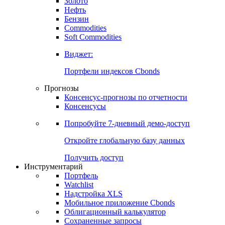
Золото
Нефть
Бензин
Commodities
Soft Commodities
Виджет:
Портфели индексов Cbonds
Прогнозы
Консенсус-прогнозы по отчетности
Консенсусы
Попробуйте
7-дневный
демо-доступ
Откройте глобальную базу данных
Получить доступ
Инструментарий
Портфель
Watchlist
Надстройка XLS
Мобильное приложение Cbonds
Облигационный калькулятор
Сохраненные запросы