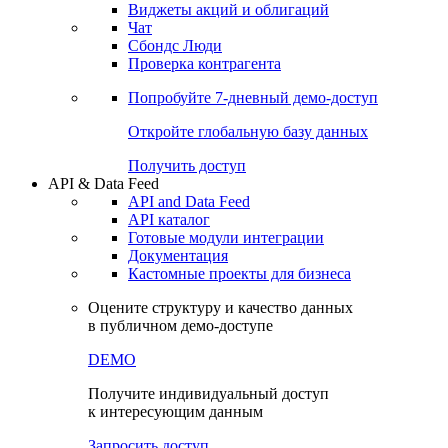
Виджеты акций и облигаций
Чат
Сбондс Люди
Проверка контрагента
Попробуйте
7-дневный
демо-доступ
Откройте глобальную базу данных
Получить доступ
API & Data Feed
API and Data Feed
API каталог
Готовые модули интеграции
Документация
Кастомные проекты для бизнеса
Оцените структуру и качество данных
в публичном демо-доступе
DEMO
Получите индивидуальный доступ
к интересующим данным
Запросить доступ