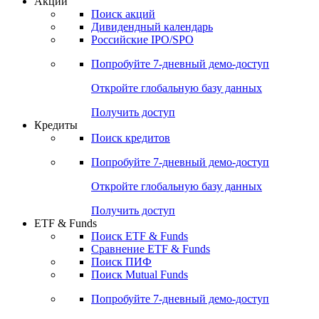
Акции
Поиск акций
Дивидендный календарь
Российские IPO/SPO
Попробуйте
7-дневный
демо-доступ
Откройте глобальную базу данных
Получить доступ
Кредиты
Поиск кредитов
Попробуйте
7-дневный
демо-доступ
Откройте глобальную базу данных
Получить доступ
ETF & Funds
Поиск ETF & Funds
Сравнение ETF & Funds
Поиск ПИФ
Поиск Mutual Funds
Попробуйте
7-дневный
демо-доступ