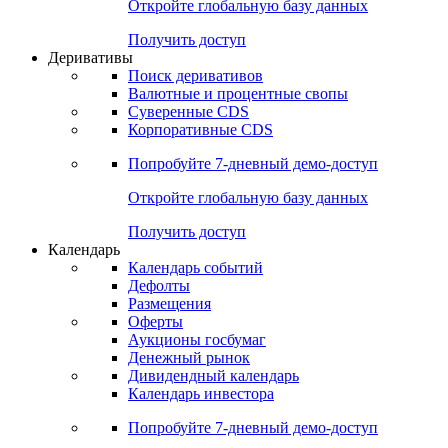
Откройте глобальную базу данных
Получить доступ
Деривативы
Поиск деривативов
Валютные и процентные свопы
Суверенные CDS
Корпоративные CDS
Попробуйте
7-дневный
демо-доступ
Откройте глобальную базу данных
Получить доступ
Календарь
Календарь событий
Дефолты
Размещения
Оферты
Аукционы госбумаг
Денежный рынок
Дивидендный календарь
Календарь инвестора
Попробуйте
7-дневный
демо-доступ