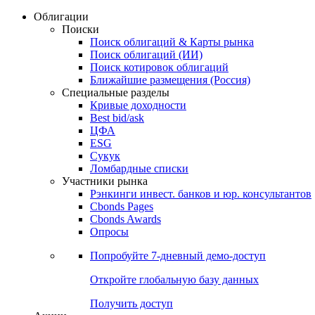
Облигации
Поиски
Поиск облигаций & Карты рынка
Поиск облигаций (ИИ)
Поиск котировок облигаций
Ближайшие размещения (Россия)
Специальные разделы
Кривые доходности
Best bid/ask
ЦФА
ESG
Сукук
Ломбардные списки
Участники рынка
Рэнкинги инвест. банков и юр. консультантов
Cbonds Pages
Cbonds Awards
Опросы
Попробуйте
7-дневный
демо-доступ
Откройте глобальную базу данных
Получить доступ