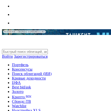
РЕКЛАМА • CBONDS-CONGRESS.RU
Войти
Зарегистрироваться
Портфель
Консенсусы
Поиск облигаций (ИИ)
Кривые доходности
ЦФА
Best bid/ask
Золото
new
Крипто
Сбондс-ТВ
Watchlist
Надстройка XLS