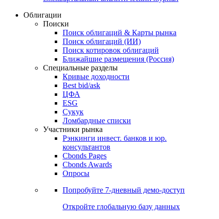
Облигации
Поиски
Поиск облигаций & Карты рынка
Поиск облигаций (ИИ)
Поиск котировок облигаций
Ближайшие размещения (Россия)
Специальные разделы
Кривые доходности
Best bid/ask
ЦФА
ESG
Сукук
Ломбардные списки
Участники рынка
Рэнкинги инвест. банков и юр.
консультантов
Cbonds Pages
Cbonds Awards
Опросы
Попробуйте
7-дневный
демо-доступ
Откройте глобальную базу данных