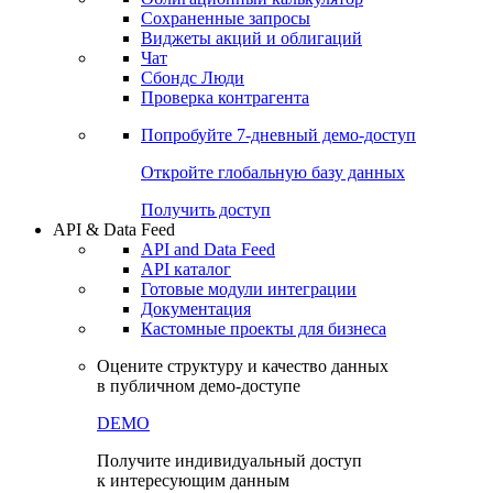
Сохраненные запросы
Виджеты акций и облигаций
Чат
Сбондс Люди
Проверка контрагента
Попробуйте
7-дневный
демо-доступ
Откройте глобальную базу данных
Получить доступ
API & Data Feed
API and Data Feed
API каталог
Готовые модули интеграции
Документация
Кастомные проекты для бизнеса
Оцените структуру и качество данных
в публичном демо-доступе
DEMO
Получите индивидуальный доступ
к интересующим данным