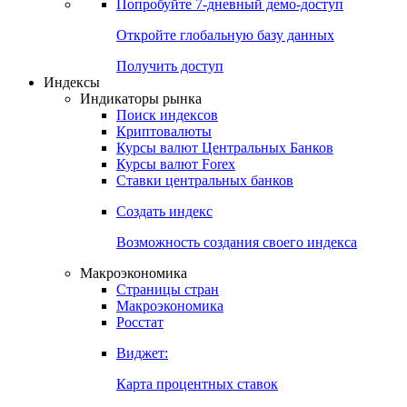
Попробуйте
7-дневный
демо-доступ
Откройте глобальную базу данных
Получить доступ
Индексы
Индикаторы рынка
Поиск индексов
Криптовалюты
Курсы валют Центральных Банков
Курсы валют Forex
Ставки центральных банков
Создать индекс
Возможность создания своего индекса
Макроэкономика
Страницы стран
Макроэкономика
Росстат
Виджет:
Карта процентных ставок