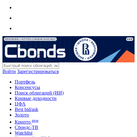
РЕКЛАМА • HTTPS://WWW.HSE.RU/
Войти
Зарегистрироваться
Портфель
Консенсусы
Поиск облигаций (ИИ)
Кривые доходности
ЦФА
Best bid/ask
Золото
new
Крипто
Сбондс-ТВ
Watchlist