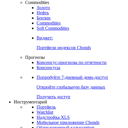
Commodities
Золото
Нефть
Бензин
Commodities
Soft Commodities
Виджет:
Портфели индексов Cbonds
Прогнозы
Консенсус-прогнозы по отчетности
Консенсусы
Попробуйте
7-дневный
демо-доступ
Откройте глобальную базу данных
Получить доступ
Инструментарий
Портфель
Watchlist
Надстройка XLS
Мобильное приложение Cbonds
Облигационный калькулятор