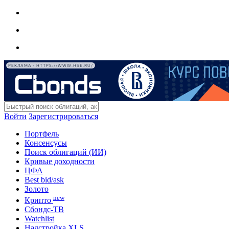
РЕКЛАМА • HTTPS://WWW.HSE.RU/
Войти
Зарегистрироваться
Портфель
Консенсусы
Поиск облигаций (ИИ)
Кривые доходности
ЦФА
Best bid/ask
Золото
new
Крипто
Сбондс-ТВ
Watchlist
Надстройка XLS