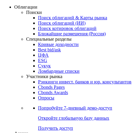
Облигации
Поиски
Поиск облигаций & Карты рынка
Поиск облигаций (ИИ)
Поиск котировок облигаций
Ближайшие размещения (Россия)
Специальные разделы
Кривые доходности
Best bid/ask
ЦФА
ESG
Сукук
Ломбардные списки
Участники рынка
Рэнкинги инвест. банков и юр. консультантов
Cbonds Pages
Cbonds Awards
Опросы
Попробуйте
7-дневный
демо-доступ
Откройте глобальную базу данных
Получить доступ