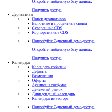
Откройте глобальную базу данных
Получить доступ
Деривативы
Поиск деривативов
Валютные и процентные свопы
Суверенные CDS
Корпоративные CDS
Попробуйте
7-дневный
демо-доступ
Откройте глобальную базу данных
Получить доступ
Календарь
Календарь событий
Дефолты
Размещения
Оферты
Аукционы госбумаг
Денежный рынок
Дивидендный календарь
Календарь инвестора
Попробуйте
7-дневный
демо-доступ