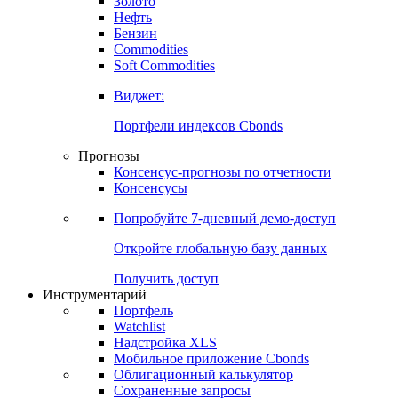
Золото
Нефть
Бензин
Commodities
Soft Commodities
Виджет:
Портфели индексов Cbonds
Прогнозы
Консенсус-прогнозы по отчетности
Консенсусы
Попробуйте
7-дневный
демо-доступ
Откройте глобальную базу данных
Получить доступ
Инструментарий
Портфель
Watchlist
Надстройка XLS
Мобильное приложение Cbonds
Облигационный калькулятор
Сохраненные запросы