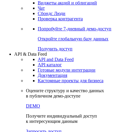
Виджеты акций и облигаций
Чат
Сбондс Люди
Проверка контрагента
Попробуйте
7-дневный
демо-доступ
Откройте глобальную базу данных
Получить доступ
API & Data Feed
API and Data Feed
API каталог
Готовые модули интеграции
Документация
Кастомные проекты для бизнеса
Оцените структуру и качество данных
в публичном демо-доступе
DEMO
Получите индивидуальный доступ
к интересующим данным
Запросить доступ