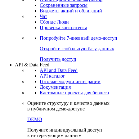
Сохраненные запросы
Виджеты акций и облигаций
Чат
Сбондс Люди
Проверка контрагента
Попробуйте
7-дневный
демо-доступ
Откройте глобальную базу данных
Получить доступ
API & Data Feed
API and Data Feed
API каталог
Готовые модули интеграции
Документация
Кастомные проекты для бизнеса
Оцените структуру и качество данных
в публичном демо-доступе
DEMO
Получите индивидуальный доступ
к интересующим данным