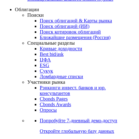
Облигации
Поиски
Поиск облигаций & Карты рынка
Поиск облигаций (ИИ)
Поиск котировок облигаций
Ближайшие размещения (Россия)
Специальные разделы
Кривые доходности
Best bid/ask
ЦФА
ESG
Сукук
Ломбардные списки
Участники рынка
Рэнкинги инвест. банков и юр.
консультантов
Cbonds Pages
Cbonds Awards
Опросы
Попробуйте
7-дневный
демо-доступ
Откройте глобальную базу данных