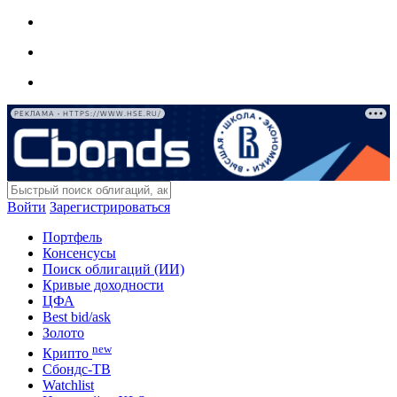
РЕКЛАМА • HTTPS://WWW.HSE.RU/
Войти
Зарегистрироваться
Портфель
Консенсусы
Поиск облигаций (ИИ)
Кривые доходности
ЦФА
Best bid/ask
Золото
new
Крипто
Сбондс-ТВ
Watchlist