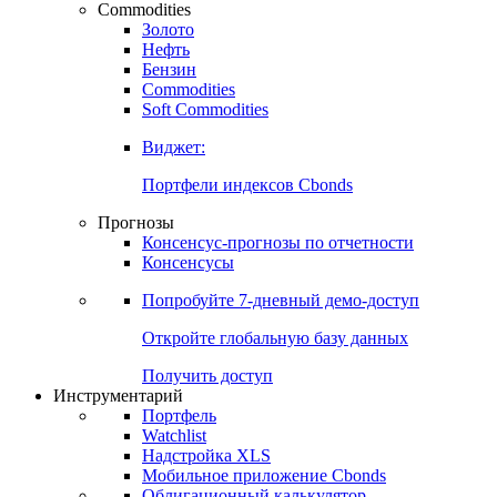
Commodities
Золото
Нефть
Бензин
Commodities
Soft Commodities
Виджет:
Портфели индексов Cbonds
Прогнозы
Консенсус-прогнозы по отчетности
Консенсусы
Попробуйте
7-дневный
демо-доступ
Откройте глобальную базу данных
Получить доступ
Инструментарий
Портфель
Watchlist
Надстройка XLS
Мобильное приложение Cbonds
Облигационный калькулятор