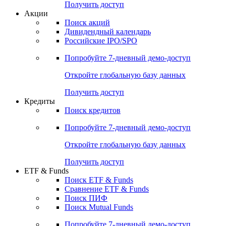
Получить доступ
Акции
Поиск акций
Дивидендный календарь
Российские IPO/SPO
Попробуйте
7-дневный
демо-доступ
Откройте глобальную базу данных
Получить доступ
Кредиты
Поиск кредитов
Попробуйте
7-дневный
демо-доступ
Откройте глобальную базу данных
Получить доступ
ETF & Funds
Поиск ETF & Funds
Сравнение ETF & Funds
Поиск ПИФ
Поиск Mutual Funds
Попробуйте
7-дневный
демо-доступ