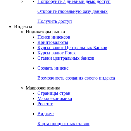
Попробуйте
7-дневный
демо-доступ
Откройте глобальную базу данных
Получить доступ
Индексы
Индикаторы рынка
Поиск индексов
Криптовалюты
Курсы валют Центральных Банков
Курсы валют Forex
Ставки центральных банков
Создать индекс
Возможность создания своего индекса
Макроэкономика
Страницы стран
Макроэкономика
Росстат
Виджет:
Карта процентных ставок