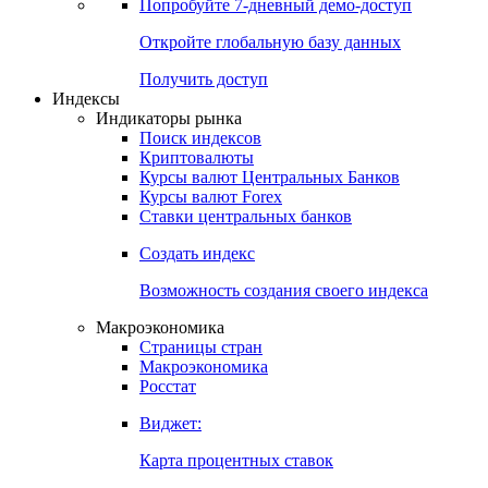
Попробуйте
7-дневный
демо-доступ
Откройте глобальную базу данных
Получить доступ
Индексы
Индикаторы рынка
Поиск индексов
Криптовалюты
Курсы валют Центральных Банков
Курсы валют Forex
Ставки центральных банков
Создать индекс
Возможность создания своего индекса
Макроэкономика
Страницы стран
Макроэкономика
Росстат
Виджет:
Карта процентных ставок