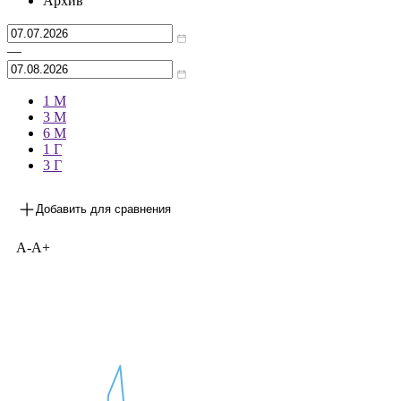
Архив
—
1 М
3 М
6 М
1 Г
3 Г
Добавить для сравнения