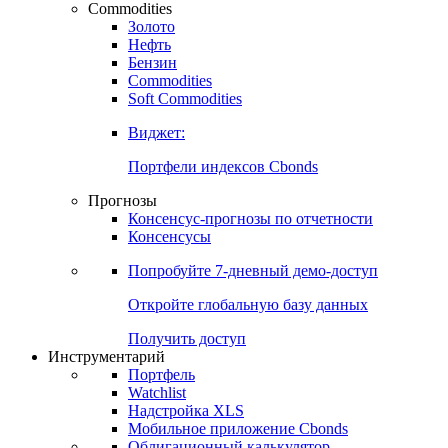
Commodities
Золото
Нефть
Бензин
Commodities
Soft Commodities
Виджет:
Портфели индексов Cbonds
Прогнозы
Консенсус-прогнозы по отчетности
Консенсусы
Попробуйте
7-дневный
демо-доступ
Откройте глобальную базу данных
Получить доступ
Инструментарий
Портфель
Watchlist
Надстройка XLS
Мобильное приложение Cbonds
Облигационный калькулятор