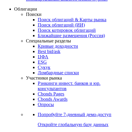
Облигации
Поиски
Поиск облигаций & Карты рынка
Поиск облигаций (ИИ)
Поиск котировок облигаций
Ближайшие размещения (Россия)
Специальные разделы
Кривые доходности
Best bid/ask
ЦФА
ESG
Сукук
Ломбардные списки
Участники рынка
Рэнкинги инвест. банков и юр.
консультантов
Cbonds Pages
Cbonds Awards
Опросы
Попробуйте
7-дневный
демо-доступ
Откройте глобальную базу данных