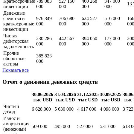
Краткосрочные
789 083
527 150
460 268
347 000
13 
инвестиции
000
000
000
000
Денежные
средства и
976 349
706 680
624 527
516 000
166
краткосрочные
000
000
000
000
00
инвестиции
Чистая
230 286
442 567
394 050
177 000
200
дебиторская
000
000
000
000
00
задолженность
Прочие
365 823
оборотные
000
активы
Показать все
Отчет о движении денежных средств
30.06.2026
31.03.2026
31.12.2025
30.09.2025
30.06
тыс USD
тыс USD
тыс USD
тыс USD
тыс
Чистый
6 628 000
5 630 000
4 617 000
4 098 000
3 723
доход
Износ и
амортизация
509 000
495 000
527 000
531 000
618 0
(денежный