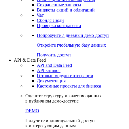
Сохраненные запросы
Виджеты акций и облигаций
Чат
Сбондс Люди
Проверка контрагента
Попробуйте
7-дневный
демо-доступ
Откройте глобальную базу данных
Получить доступ
API & Data Feed
API and Data Feed
API каталог
Готовые модули интеграции
Документация
Кастомные проекты для бизнеса
Оцените структуру и качество данных
в публичном демо-доступе
DEMO
Получите индивидуальный доступ
к интересующим данным