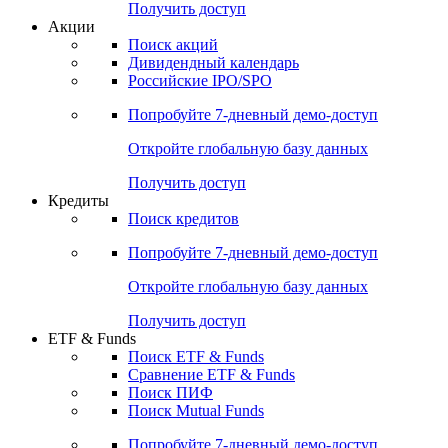
Получить доступ
Акции
Поиск акций
Дивидендный календарь
Российские IPO/SPO
Попробуйте
7-дневный
демо-доступ
Откройте глобальную базу данных
Получить доступ
Кредиты
Поиск кредитов
Попробуйте
7-дневный
демо-доступ
Откройте глобальную базу данных
Получить доступ
ETF & Funds
Поиск ETF & Funds
Сравнение ETF & Funds
Поиск ПИФ
Поиск Mutual Funds
Попробуйте
7-дневный
демо-доступ