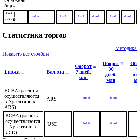
Основная
биржа
*** |
***
***
***
***
***
***
07.08
Статистика торгов
Методика
Показать все столбцы
Оборот
Обо
Оборот
30
9
Биржа
Валюта
7 дней,
дней,
дн
млн
млн
м
BCBA (расчеты
осуществляются
ARS
***
***
в Аргентине в
ARS)
BCBA (расчеты
осуществляются
USD
***
***
в Аргентине в
USD)