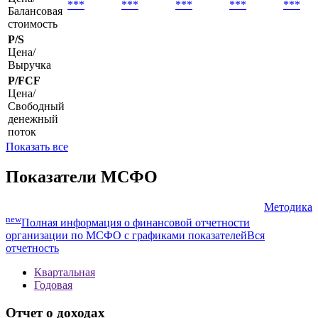
***
***
***
***
***
Балансовая
стоимость
P/S
Цена/
Выручка
P/FCF
Цена/
Свободный
денежный
поток
Показать все
Показатели МСФО
Методика
new
Полная информация о финансовой отчетности
организации по МСФО с графиками показателей
Вся
отчетность
Квартальная
Годовая
Отчет о доходах