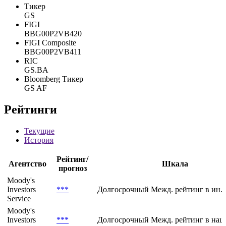
Тикер
GS
FIGI
BBG00P2VB420
FIGI Composite
BBG00P2VB411
RIC
GS.BA
Bloomberg Тикер
GS AF
Рейтинги
Текущие
История
Рейтинг/
Агентство
Шкала
прогноз
Moody's
Investors
***
Долгосрочный Межд. рейтинг в ин. 
Service
Moody's
Investors
***
Долгосрочный Межд. рейтинг в нац.