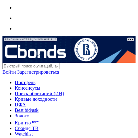
РЕКЛАМА • HTTPS://WWW.HSE.RU/
Войти
Зарегистрироваться
Портфель
Консенсусы
Поиск облигаций (ИИ)
Кривые доходности
ЦФА
Best bid/ask
Золото
new
Крипто
Сбондс-ТВ
Watchlist