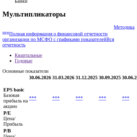
Банки
Мультипликаторы
Методика
new
Полная информация о финансовой отчетности
организации по МСФО с графиками показателей
Вся
отчетность
Квартальные
Годовые
Основные показатели
30.06.2026
31.03.2026
31.12.2025
30.09.2025
30.06.
EPS basic
Базовая
***
***
***
***
***
прибыль на
акцию
P/E
Цена/
Прибыль
P/B
Цена/