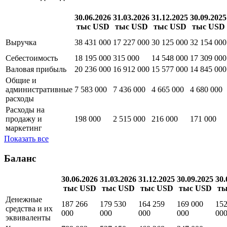
30.06.2026
31.03.2026
31.12.2025
30.09.2025
тыс USD
тыс USD
тыс USD
тыс USD
Выручка
38 431 000
17 227 000
30 125 000
32 154 000
Себестоимость
18 195 000
315 000
14 548 000
17 309 000
Валовая прибыль
20 236 000
16 912 000
15 577 000
14 845 000
Общие и
административные
7 583 000
7 436 000
4 665 000
4 680 000
расходы
Расходы на
продажу и
198 000
2 515 000
216 000
171 000
маркетинг
Показать все
Баланс
30.06.2026
31.03.2026
31.12.2025
30.09.2025
30.
тыс USD
тыс USD
тыс USD
тыс USD
ты
Денежные
187 266
179 530
164 259
169 000
152
средства и их
000
000
000
000
00
эквиваленты