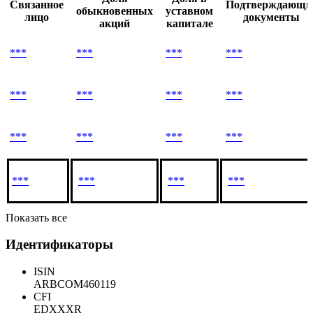
Связанное
Подтверждающи
обыкновенных
уставном
лицо
документы
акций
капитале
***
***
***
***
***
***
***
***
***
***
***
***
***
***
***
***
Показать все
Идентификаторы
ISIN
ARBCOM460119
CFI
EDXXXR