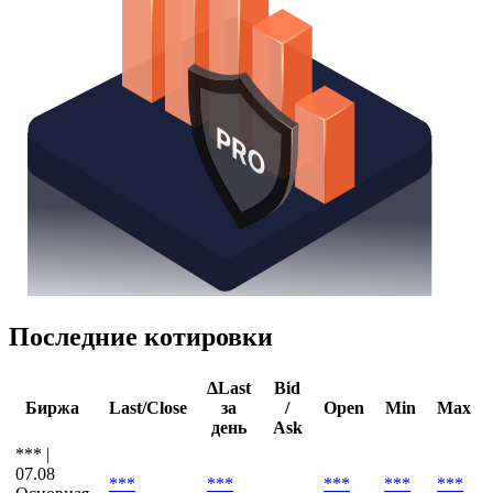
Последние котировки
ΔLast
Bid
Биржа
Last/Close
за
/
Open
Min
Max
день
Ask
*** |
07.08
***
***
***
***
***