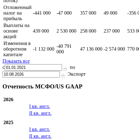
поток)
Отложенный
налог на
-441 000
-47 000
357 000
49 000
-356 
прибыль
Выплаты на
основе
439 000
2 530 000
258 000
237 000
533 0
акций
Изменения в
-40 791
оборотном
-1 132 000
47 136 000
-2 574 000
770 0
000
капитале
Показать все
с
по
Экспорт
Отчетность МСФО/US GAAP
2026
I кв. англ.
II кв. англ.
2025
I кв. англ.
II кв. англ.