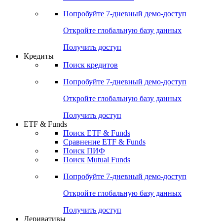
Акции
Поиск акций
Дивидендный календарь
Российские IPO/SPO
Попробуйте
7-дневный
демо-доступ
Откройте глобальную базу данных
Получить доступ
Кредиты
Поиск кредитов
Попробуйте
7-дневный
демо-доступ
Откройте глобальную базу данных
Получить доступ
ETF & Funds
Поиск ETF & Funds
Сравнение ETF & Funds
Поиск ПИФ
Поиск Mutual Funds
Попробуйте
7-дневный
демо-доступ