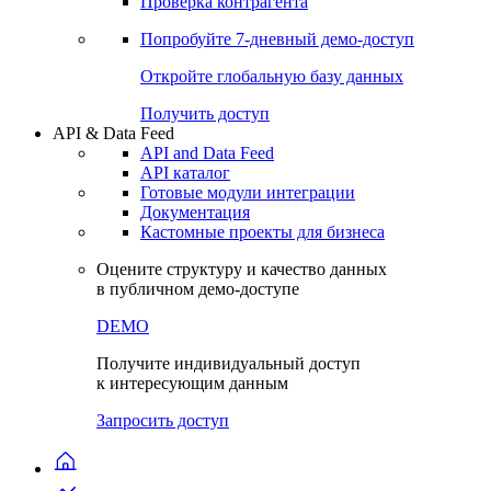
Виджеты акций и облигаций
Чат
Сбондс Люди
Проверка контрагента
Попробуйте
7-дневный
демо-доступ
Откройте глобальную базу данных
Получить доступ
API & Data Feed
API and Data Feed
API каталог
Готовые модули интеграции
Документация
Кастомные проекты для бизнеса
Оцените структуру и качество данных
в публичном демо-доступе
DEMO
Получите индивидуальный доступ
к интересующим данным
Запросить доступ