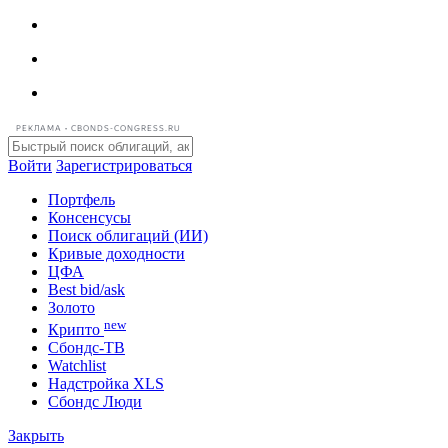
РЕКЛАМА • CBONDS-CONGRESS.RU
Войти
Зарегистрироваться
Портфель
Консенсусы
Поиск облигаций (ИИ)
Кривые доходности
ЦФА
Best bid/ask
Золото
new
Крипто
Сбондс-ТВ
Watchlist
Надстройка XLS