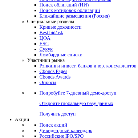
Облигации
Поиски
Поиск облигаций & Карты рынка
Поиск облигаций (ИИ)
Поиск котировок облигаций
Ближайшие размещения (Россия)
Специальные разделы
Кривые доходности
Best bid/ask
ЦФА
ESG
Сукук
Ломбардные списки
Участники рынка
Рэнкинги инвест. банков и юр. консультантов
Cbonds Pages
Cbonds Awards
Опросы
Попробуйте
7-дневный
демо-доступ
Откройте глобальную базу данных
Получить доступ