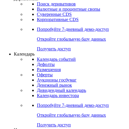
Откройте глобальную базу данных
Получить доступ
Деривативы
Поиск деривативов
Валютные и процентные свопы
Суверенные CDS
Корпоративные CDS
Попробуйте
7-дневный
демо-доступ
Откройте глобальную базу данных
Получить доступ
Календарь
Календарь событий
Дефолты
Размещения
Оферты
Аукционы госбумаг
Денежный рынок
Дивидендный календарь
Календарь инвестора
Попробуйте
7-дневный
демо-доступ