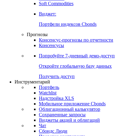
Золото
Нефть
Бензин
Commodities
Soft Commodities
Виджет:
Портфели индексов Cbonds
Прогнозы
Консенсус-прогнозы по отчетности
Консенсусы
Попробуйте
7-дневный
демо-доступ
Откройте глобальную базу данных
Получить доступ
Инструментарий
Портфель
Watchlist
Надстройка XLS
Мобильное приложение Cbonds
Облигационный калькулятор
Сохраненные запросы