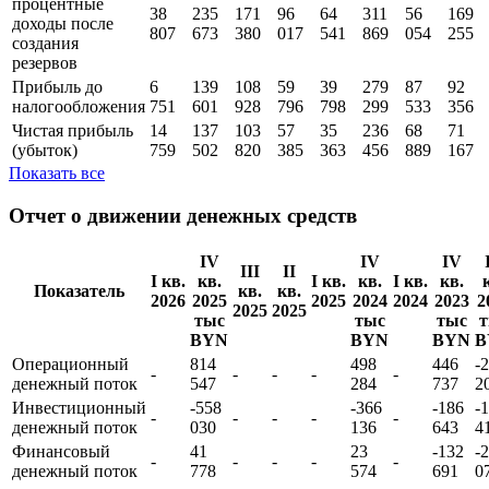
процентные
38
235
171
96
64
311
56
169
доходы поcле
807
673
380
017
541
869
054
255
создания
резервов
Прибыль до
6
139
108
59
39
279
87
92
налогообложения
751
601
928
796
798
299
533
356
Чистая прибыль
14
137
103
57
35
236
68
71
(убыток)
759
502
820
385
363
456
889
167
Показать все
Отчет о движении денежных средств
IV
IV
IV
III
II
I кв.
кв.
I кв.
кв.
I кв.
кв.
Показатель
кв.
кв.
2026
2025
2025
2024
2024
2023
2
2025
2025
тыс
тыс
тыс
т
BYN
BYN
BYN
B
Операционный
814
498
446
-
-
-
-
-
-
денежный поток
547
284
737
2
Инвестиционный
-558
-366
-186
-
-
-
-
-
-
денежный поток
030
136
643
4
Финансовый
41
23
-132
-
-
-
-
-
-
денежный поток
778
574
691
0