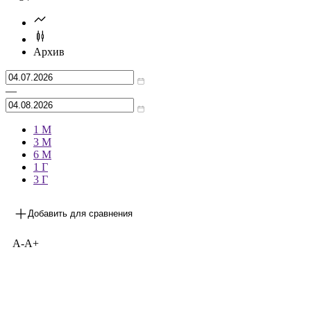
Архив
—
1 М
3 М
6 М
1 Г
3 Г
Добавить для сравнения