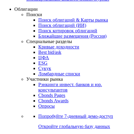
Облигации
Поиски
Поиск облигаций & Карты рынка
Поиск облигаций (ИИ)
Поиск котировок облигаций
Ближайшие размещения (Россия)
Специальные разделы
Кривые доходности
Best bid/ask
ЦФА
ESG
Сукук
Ломбардные списки
Участники рынка
Рэнкинги инвест. банков и юр.
консультантов
Cbonds Pages
Cbonds Awards
Опросы
Попробуйте
7-дневный
демо-доступ
Откройте глобальную базу данных