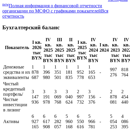
new
Полная информация о финансовой отчетности
организации по МСФО с графиками показателей
Вся
отчетность
Бухгалтерский баланс
IV
III
II
IV
IV
IV
I кв.
I кв.
кв.
кв.
кв.
кв.
I кв.
кв.
кв.
Показатель
2026
2025
2025
2025
2025
2024
2024
2023
202
тыс
тыс
тыс
тыс
тыс
тыс
тыс
ты
BYN
BYN
BYN
BYN
BYN
BYN
BYN
BY
Денежные
1
1
1
1
1
1
997
818
средства и их
878
396
351
181
952
165
-
276
764
эквиваленты
687
980
501
835
778
653
Чистый
кредитный
3
3
3
3
2
3
2
2
портфель/
147
191
069
040
997
156
-
878
454
Чистые
936
978
768
624
732
376
081
440
инвестиции
в лизинг
6
6
6
5
6
5
5
4
Активы
927
617
282
960
550
966
-
054
086
165
908
057
168
616
781
253
395