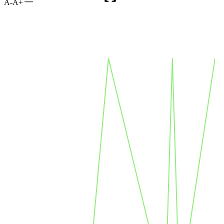
A-
A+