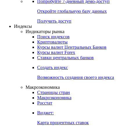
Попробуйте
7-дневный
демо-доступ
Откройте глобальную базу данных
Получить доступ
Индексы
Индикаторы рынка
Поиск индексов
Криптовалюты
Курсы валют Центральных Банков
Курсы валют Forex
Ставки центральных банков
Создать индекс
Возможность создания своего индекса
Макроэкономика
Страницы стран
Макроэкономика
Росстат
Виджет:
Карта процентных ставок