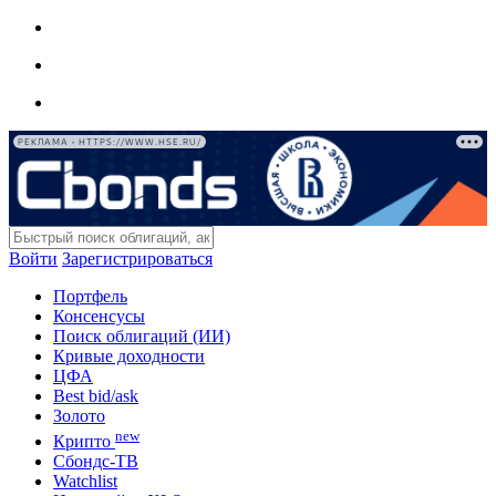
РЕКЛАМА • HTTPS://WWW.HSE.RU/
Войти
Зарегистрироваться
Портфель
Консенсусы
Поиск облигаций (ИИ)
Кривые доходности
ЦФА
Best bid/ask
Золото
new
Крипто
Сбондс-ТВ
Watchlist