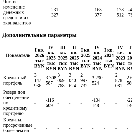
Чистое
изменение
231
168
178
-
денежных
-
-
-
-
-
327
377
512
7
средств и их
эквивалентов
Дополнительные параметры
IV
III
II
IV
IV
I
I кв.
I кв.
I кв.
кв.
кв.
кв.
кв.
кв.
к
Показатель
2026
2025
2024
2025
2025
2025
2024
2023
20
тыс
тыс
тыс
тыс
тыс
тыс
тыс
тыс
т
BYN
BYN
BYN
BYN
BYN
BYN
BYN
BYN
B
3
3
3
2
2
Кредитный
3 308
3 290
2 
147
069
040
997
-
878
портфель
587
524
58
936
768
624
732
081
Резерв под
обесценение
-116
-134
-2
по
-
-
-
-
-
-
609
148
14
кредитному
портфелю
Кредиты,
просроченные
-
-
-
-
-
-
-
-
-
более чем на