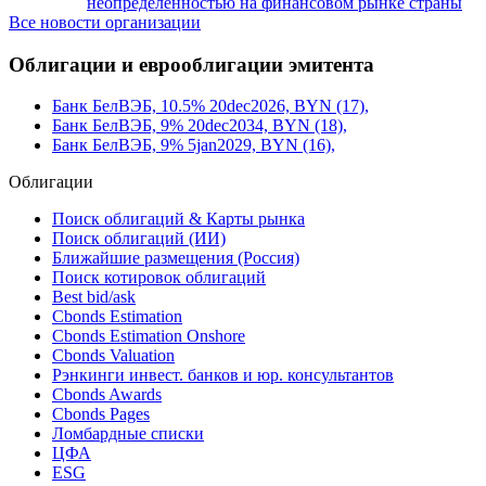
неопределенностью на финансовом рынке страны
Все новости организации
Облигации и еврооблигации эмитента
Банк БелВЭБ, 10.5% 20dec2026, BYN (17),
Банк БелВЭБ, 9% 20dec2034, BYN (18),
Банк БелВЭБ, 9% 5jan2029, BYN (16),
Облигации
Поиск облигаций & Карты рынка
Поиск облигаций (ИИ)
Ближайшие размещения (Россия)
Поиск котировок облигаций
Best bid/ask
Cbonds Estimation
Cbonds Estimation Onshore
Cbonds Valuation
Рэнкинги инвест. банков и юр. консультантов
Cbonds Awards
Cbonds Pages
Ломбардные списки
ЦФА
ESG