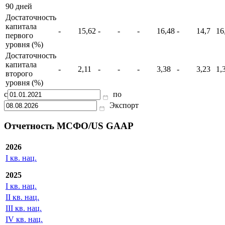
90 дней
Достаточность
капитала
-
15,62
-
-
-
16,48
-
14,7
16
первого
уровня (%)
Достаточность
капитала
-
2,11
-
-
-
3,38
-
3,23
1,
второго
уровня (%)
с
по
Экспорт
Отчетность МСФО/US GAAP
2026
I кв. нац.
2025
I кв. нац.
II кв. нац.
III кв. нац.
IV кв. нац.