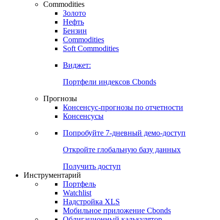
Commodities
Золото
Нефть
Бензин
Commodities
Soft Commodities
Виджет:
Портфели индексов Cbonds
Прогнозы
Консенсус-прогнозы по отчетности
Консенсусы
Попробуйте
7-дневный
демо-доступ
Откройте глобальную базу данных
Получить доступ
Инструментарий
Портфель
Watchlist
Надстройка XLS
Мобильное приложение Cbonds
Облигационный калькулятор