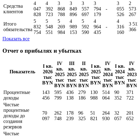
4
4
3
3
3
3
3
2
Средства
047
392
868
849
557
794
-
055
573
клиентов
828
723
788
896
697
179
526
267
5
5
5
4
5
4
4
Итого
3 51
832
548
269
989
592
964
-
316
обязательства
366
754
551
984
153
590
435
160
Показать все
Отчет о прибылях и убытках
IV
III
II
IV
IV
I кв.
I кв.
I кв.
кв.
кв.
кв.
кв.
кв.
Показатель
2026
2025
2024
2025
2025
2025
2024
2023
тыс
тыс
тыс
тыс
тыс
тыс
тыс
тыс
BYN
BYN
BYN
BYN
BYN
BYN
BYN
BYN
Процентные
143
595
436
279
130
514
90
371
доходы
456
799
138
186
988
064
352
722
Чистые
процентные
70
262
178
96
51
264
32
201
доходы до
097
748
239
325
821
930
057
652
создания
резервов
Чистые