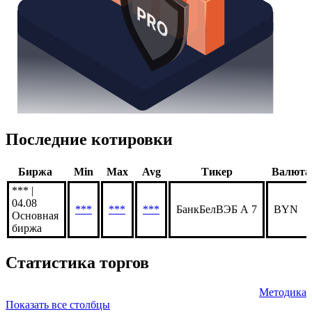
Последние котировки
Биржа
Min
Max
Avg
Тикер
Валюта
*** |
04.08
***
***
***
БанкБелВЭБ А 7
BYN
Основная
биржа
Статистика торгов
Методика
Показать все столбцы