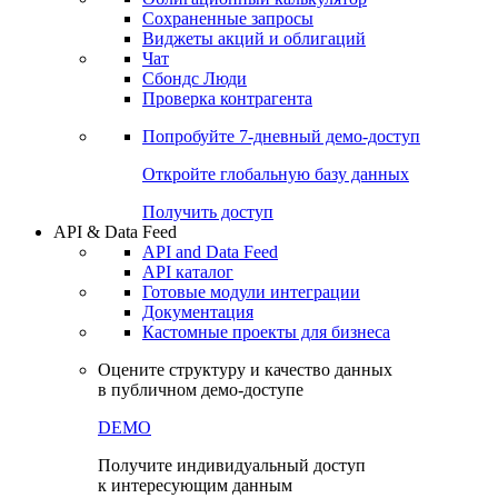
Сохраненные запросы
Виджеты акций и облигаций
Чат
Сбондс Люди
Проверка контрагента
Попробуйте
7-дневный
демо-доступ
Откройте глобальную базу данных
Получить доступ
API & Data Feed
API and Data Feed
API каталог
Готовые модули интеграции
Документация
Кастомные проекты для бизнеса
Оцените структуру и качество данных
в публичном демо-доступе
DEMO
Получите индивидуальный доступ
к интересующим данным