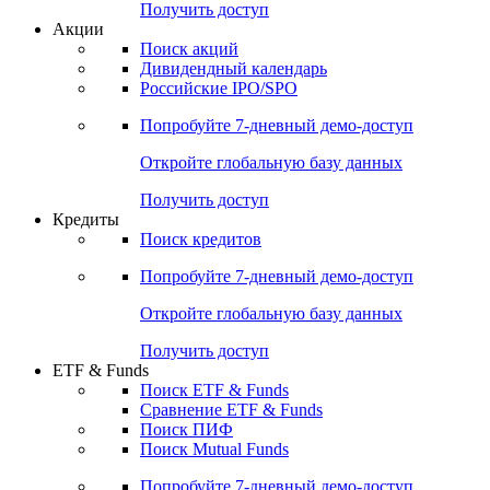
Получить доступ
Акции
Поиск акций
Дивидендный календарь
Российские IPO/SPO
Попробуйте
7-дневный
демо-доступ
Откройте глобальную базу данных
Получить доступ
Кредиты
Поиск кредитов
Попробуйте
7-дневный
демо-доступ
Откройте глобальную базу данных
Получить доступ
ETF & Funds
Поиск ETF & Funds
Сравнение ETF & Funds
Поиск ПИФ
Поиск Mutual Funds
Попробуйте
7-дневный
демо-доступ