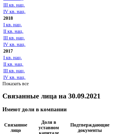
III кв. нац.
IV кв. нац.
2018
I кв. нац.
II кв. нац.
III кв. нац.
IV кв. нац.
2017
I кв. нац.
II кв. нац.
III кв. нац.
IV кв. нац.
Показать все
Связанные лица
на 30.09.2021
Имеют доли в компании
Доля в
Связанное
Подтверждающие
уставном
лицо
документы
капитале