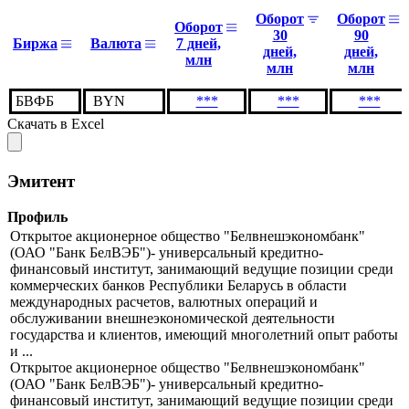
Оборот
Оборот
Оборот
30
90
Биржа
Валюта
7 дней,
дней,
дней,
млн
млн
млн
БВФБ
BYN
***
***
***
Скачать в Excel
Эмитент
Профиль
Открытое акционерное общество "Белвнешэкономбанк"
(ОАО "Банк БелВЭБ")- универсальный кредитно-
финансовый институт, занимающий ведущие позиции среди
коммерческих банков Республики Беларусь в области
международных расчетов, валютных операций и
обслуживании внешнеэкономической деятельности
государства и клиентов, имеющий многолетний опыт работы
и ...
Открытое акционерное общество "Белвнешэкономбанк"
(ОАО "Банк БелВЭБ")- универсальный кредитно-
финансовый институт, занимающий ведущие позиции среди