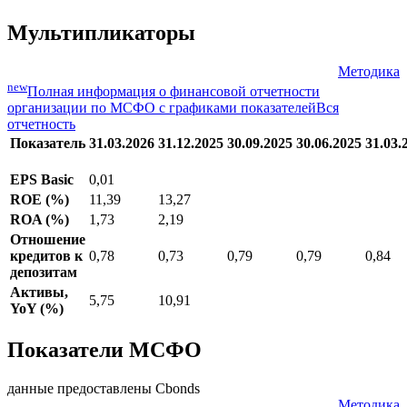
Мультипликаторы
Методика
new
Полная информация о финансовой отчетности
организации по МСФО с графиками показателей
Вся
отчетность
Показатель
31.03.2026
31.12.2025
30.09.2025
30.06.2025
31.03.
EPS Basic
0,01
ROE (%)
11,39
13,27
ROA (%)
1,73
2,19
Отношение
кредитов к
0,78
0,73
0,79
0,79
0,84
депозитам
Активы,
5,75
10,91
YoY (%)
Показатели МСФО
данные предоставлены Cbonds
Методика