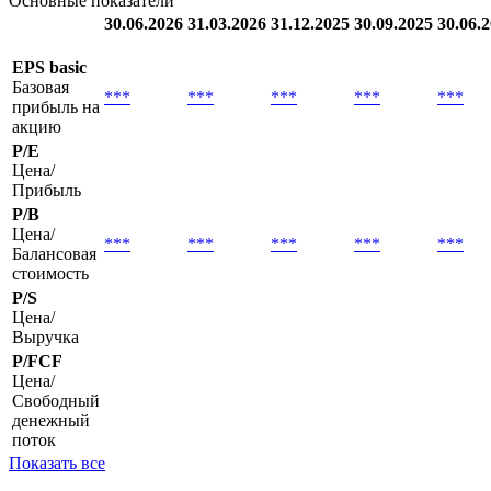
Основные показатели
30.06.2026
31.03.2026
31.12.2025
30.09.2025
30.06.
EPS basic
Базовая
***
***
***
***
***
прибыль на
акцию
P/E
Цена/
Прибыль
P/B
Цена/
***
***
***
***
***
Балансовая
стоимость
P/S
Цена/
Выручка
P/FCF
Цена/
Свободный
денежный
поток
Показать все