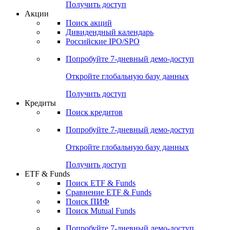
Получить доступ
Акции
Поиск акций
Дивидендный календарь
Российские IPO/SPO
Попробуйте
7-дневный
демо-доступ
Откройте глобальную базу данных
Получить доступ
Кредиты
Поиск кредитов
Попробуйте
7-дневный
демо-доступ
Откройте глобальную базу данных
Получить доступ
ETF & Funds
Поиск ETF & Funds
Сравнение ETF & Funds
Поиск ПИФ
Поиск Mutual Funds
Попробуйте
7-дневный
демо-доступ