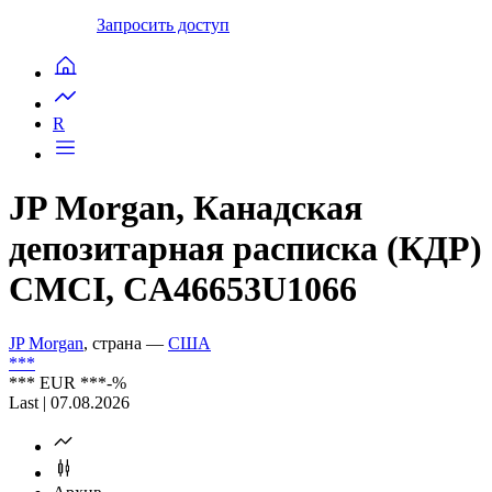
Запросить доступ
R
JP Morgan, Канадская
депозитарная расписка (КДР)
CMCI, CA46653U1066
JP Morgan
, страна —
США
***
***
EUR
***
-%
Last | 07.08.2026