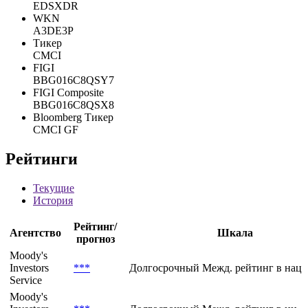
EDSXDR
WKN
A3DE3P
Тикер
CMCI
FIGI
BBG016C8QSY7
FIGI Composite
BBG016C8QSX8
Bloomberg Тикер
CMCI GF
Рейтинги
Текущие
История
Рейтинг/
Агентство
Шкала
прогноз
Moody's
Investors
***
Долгосрочный Межд. рейтинг в нац.
Service
Moody's