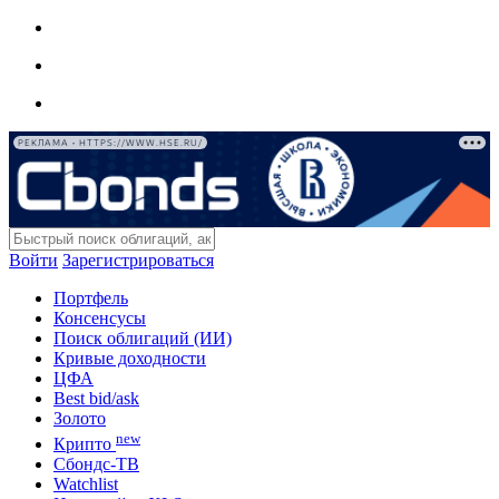
РЕКЛАМА • HTTPS://WWW.HSE.RU/
Войти
Зарегистрироваться
Портфель
Консенсусы
Поиск облигаций (ИИ)
Кривые доходности
ЦФА
Best bid/ask
Золото
new
Крипто
Сбондс-ТВ
Watchlist