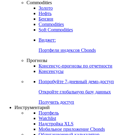
Commodities
Золото
Нефть
Бензин
Commodities
Soft Commodities
Виджет:
Портфели индексов Cbonds
Прогнозы
Консенсус-прогнозы по отчетности
Консенсусы
Попробуйте
7-дневный
демо-доступ
Откройте глобальную базу данных
Получить доступ
Инструментарий
Портфель
Watchlist
Надстройка XLS
Мобильное приложение Cbonds
Облигационный калькулятор