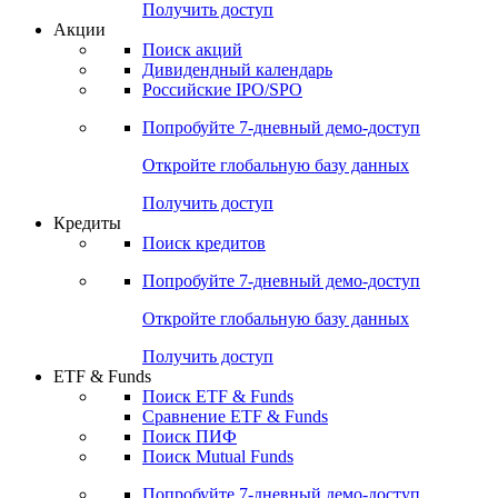
Получить доступ
Акции
Поиск акций
Дивидендный календарь
Российские IPO/SPO
Попробуйте
7-дневный
демо-доступ
Откройте глобальную базу данных
Получить доступ
Кредиты
Поиск кредитов
Попробуйте
7-дневный
демо-доступ
Откройте глобальную базу данных
Получить доступ
ETF & Funds
Поиск ETF & Funds
Сравнение ETF & Funds
Поиск ПИФ
Поиск Mutual Funds
Попробуйте
7-дневный
демо-доступ