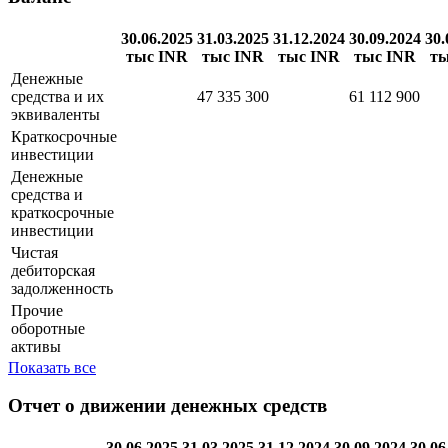
30.06.2025
31.03.2025
31.12.2024
30.09.2024
30.
тыс INR
тыс INR
тыс INR
тыс INR
ты
Денежные
средства и их
47 335 300
61 112 900
эквиваленты
Краткосрочные
инвестиции
Денежные
средства и
краткосрочные
инвестиции
Чистая
дебиторская
задолженность
Прочие
оборотные
активы
Показать все
Отчет о движении денежных средств
30.06.2025
31.03.2025
31.12.2024
30.09.2024
30.06