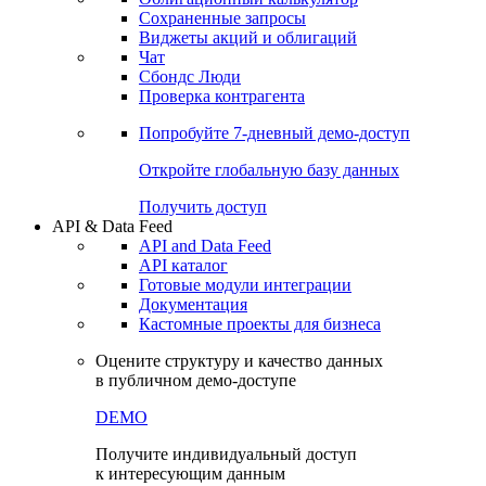
Сохраненные запросы
Виджеты акций и облигаций
Чат
Сбондс Люди
Проверка контрагента
Попробуйте
7-дневный
демо-доступ
Откройте глобальную базу данных
Получить доступ
API & Data Feed
API and Data Feed
API каталог
Готовые модули интеграции
Документация
Кастомные проекты для бизнеса
Оцените структуру и качество данных
в публичном демо-доступе
DEMO
Получите индивидуальный доступ
к интересующим данным