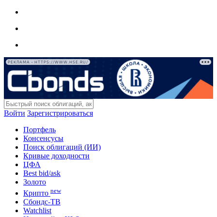
РЕКЛАМА • HTTPS://WWW.HSE.RU/
Войти
Зарегистрироваться
Портфель
Консенсусы
Поиск облигаций (ИИ)
Кривые доходности
ЦФА
Best bid/ask
Золото
new
Крипто
Сбондс-ТВ
Watchlist