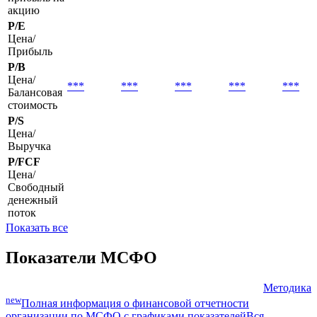
акцию
P/E
Цена/
Прибыль
P/B
Цена/
***
***
***
***
***
Балансовая
стоимость
P/S
Цена/
Выручка
P/FCF
Цена/
Свободный
денежный
поток
Показать все
Показатели МСФО
Методика
new
Полная информация о финансовой отчетности
организации по МСФО с графиками показателей
Вся