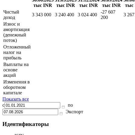
тыс INR
тыс INR
тыс INR
тыс INR
тыс
Чистый
-27 607
3 343 000
3 240 400
3 024 400
3 267
доход
200
Износ и
амортизация
(денежный
поток)
Отложенный
налог на
прибыль
Выплаты на
основе
акций
Изменения в
оборотном
капитале
Показать все
с
по
Экспорт
Идентификаторы