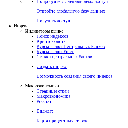
Попробуйте
7-дневный
демо-доступ
Откройте глобальную базу данных
Получить доступ
Индексы
Индикаторы рынка
Поиск индексов
Криптовалюты
Курсы валют Центральных Банков
Курсы валют Forex
Ставки центральных банков
Создать индекс
Возможность создания своего индекса
Макроэкономика
Страницы стран
Макроэкономика
Росстат
Виджет:
Карта процентных ставок