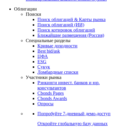
Облигации
Поиски
Поиск облигаций & Карты рынка
Поиск облигаций (ИИ)
Поиск котировок облигаций
Ближайшие размещения (Россия)
Специальные разделы
Кривые доходности
Best bid/ask
ЦФА
ESG
Сукук
Ломбардные списки
Участники рынка
Рэнкинги инвест. банков и юр.
консультантов
Cbonds Pages
Cbonds Awards
Опросы
Попробуйте
7-дневный
демо-доступ
Откройте глобальную базу данных