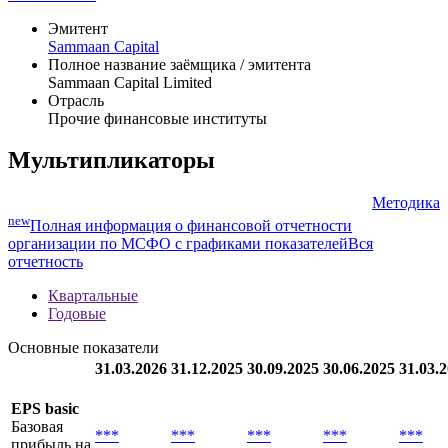
Эмитент
Sammaan Capital
Полное название заёмщика / эмитента
Sammaan Capital Limited
Отрасль
Прочие финансовые институты
Мультипликаторы
Методика
new
Полная информация о финансовой отчетности
организации по МСФО с графиками показателей
Вся
отчетность
Квартальные
Годовые
Основные показатели
31.03.2026
31.12.2025
30.09.2025
30.06.2025
31.03.
EPS basic
Базовая
***
***
***
***
***
прибыль на