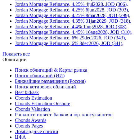
Jordan Mortgage Refinance, 4.25% 4jul2028, JOD (306),
Jordan Mortgage Refinance, 4.25% 6jun2028, JOD (303),
Jordan Mortgage Refinance, 4.25% 8mar2028, JOD (299),
Jordan Mortgage Refinance, 4.35% 31jan2029, JOD (318),
Jordan Mortgage Refinance, 4.4% 1aug2028, JOD (308),
Jordan Mortgage Refinance, 4.45% 16aug2028, JOD (310),
Jordan Mortgage Refinance, 6% 29dec2026, JOD (343),
Jordan Mortgage Refinance, 6% 8dec2026, JOD (341),
Показать все
Облигации
Поиск облигаций & Карты рынка
Поиск облигаций (ИИ)
Ближайшие размещения (Россия)
Поиск котировок облигаций
Best bid/ask
Cbonds Estimation
Cbonds Estimation Onshore
Cbonds Valuation
Рэнкинги инвест. банков и юр. консультантов
Cbonds Awards
Cbonds Pages
Ломбардные списки
ЦФА