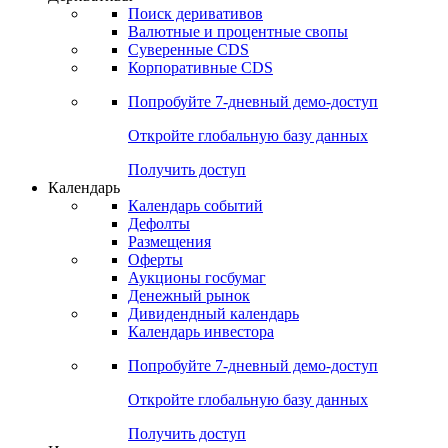
Поиск деривативов
Валютные и процентные свопы
Суверенные CDS
Корпоративные CDS
Попробуйте
7-дневный
демо-доступ
Откройте глобальную базу данных
Получить доступ
Календарь
Календарь событий
Дефолты
Размещения
Оферты
Аукционы госбумаг
Денежный рынок
Дивидендный календарь
Календарь инвестора
Попробуйте
7-дневный
демо-доступ
Откройте глобальную базу данных
Получить доступ