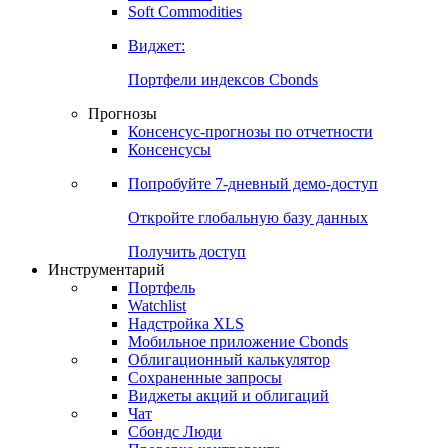
Soft Commodities
Виджет:
Портфели индексов Cbonds
Прогнозы
Консенсус-прогнозы по отчетности
Консенсусы
Попробуйте
7-дневный
демо-доступ
Откройте глобальную базу данных
Получить доступ
Инструментарий
Портфель
Watchlist
Надстройка XLS
Мобильное приложение Cbonds
Облигационный калькулятор
Сохраненные запросы
Виджеты акций и облигаций
Чат
Сбондс Люди