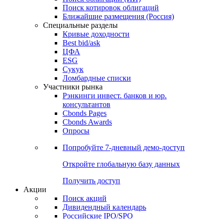
Поиск котировок облигаций
Ближайшие размещения (Россия)
Специальные разделы
Кривые доходности
Best bid/ask
ЦФА
ESG
Сукук
Ломбардные списки
Участники рынка
Рэнкинги инвест. банков и юр.
консультантов
Cbonds Pages
Cbonds Awards
Опросы
Попробуйте
7-дневный
демо-доступ
Откройте глобальную базу данных
Получить доступ
Акции
Поиск акций
Дивидендный календарь
Российские IPO/SPO