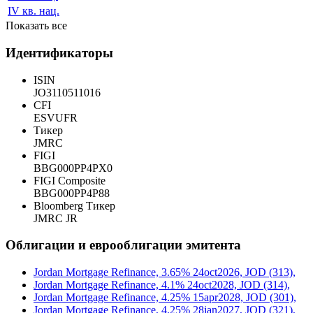
IV кв. нац.
Показать все
Идентификаторы
ISIN
JO3110511016
CFI
ESVUFR
Тикер
JMRC
FIGI
BBG000PP4PX0
FIGI Composite
BBG000PP4P88
Bloomberg Тикер
JMRC JR
Облигации и еврооблигации эмитента
Jordan Mortgage Refinance, 3.65% 24oct2026, JOD (313),
Jordan Mortgage Refinance, 4.1% 24oct2028, JOD (314),
Jordan Mortgage Refinance, 4.25% 15apr2028, JOD (301),
Jordan Mortgage Refinance, 4.25% 28jan2027, JOD (321),