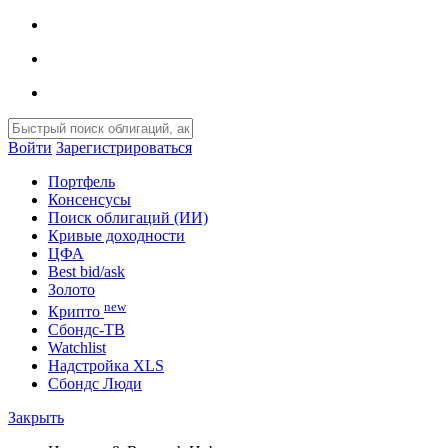
Войти
Зарегистрироваться
Портфель
Консенсусы
Поиск облигаций (ИИ)
Кривые доходности
ЦФА
Best bid/ask
Золото
new
Крипто
Сбондс-ТВ
Watchlist
Надстройка XLS
Сбондс Люди
Закрыть