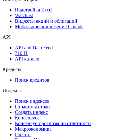
Надстройка Excel
Watchlist
Виджеты акций и облигаций
Мобильное приложение Cbonds
API
API and Data Feed
710-П
API каталог
Кредиты
Поиск кредитов
Индексы
Поиск индексов
Страницы стран
Создать индекс
Консенсусы
Консенсус-прогнозы по отчетности
Макроэкономика
Росстат