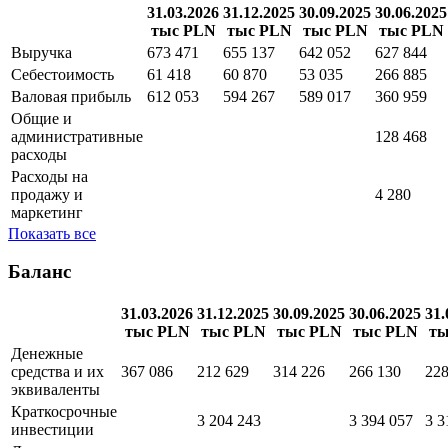
31.03.2026
31.12.2025
30.09.2025
30.06.2025
тыс PLN
тыс PLN
тыс PLN
тыс PLN
Выручка
673 471
655 137
642 052
627 844
Себестоимость
61 418
60 870
53 035
266 885
Валовая прибыль
612 053
594 267
589 017
360 959
Общие и
административные
128 468
расходы
Расходы на
продажу и
4 280
маркетинг
Показать все
Баланс
31.03.2026
31.12.2025
30.09.2025
30.06.2025
31.
тыс PLN
тыс PLN
тыс PLN
тыс PLN
ты
Денежные
средства и их
367 086
212 629
314 226
266 130
228
эквиваленты
Краткосрочные
3 204 243
3 394 057
3 3
инвестиции