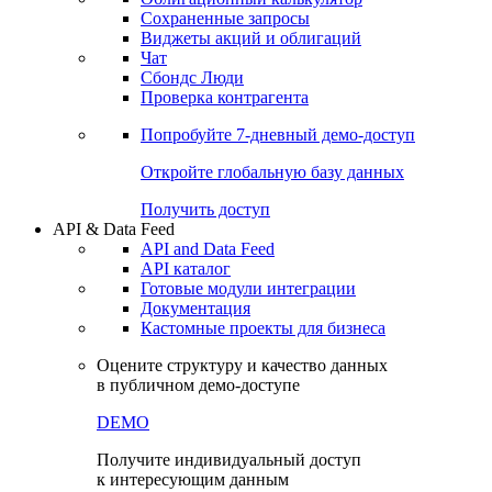
Сохраненные запросы
Виджеты акций и облигаций
Чат
Сбондс Люди
Проверка контрагента
Попробуйте
7-дневный
демо-доступ
Откройте глобальную базу данных
Получить доступ
API & Data Feed
API and Data Feed
API каталог
Готовые модули интеграции
Документация
Кастомные проекты для бизнеса
Оцените структуру и качество данных
в публичном демо-доступе
DEMO
Получите индивидуальный доступ
к интересующим данным