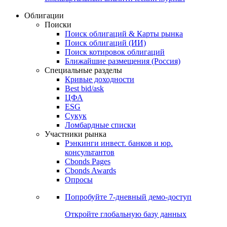
Облигации
Поиски
Поиск облигаций & Карты рынка
Поиск облигаций (ИИ)
Поиск котировок облигаций
Ближайшие размещения (Россия)
Специальные разделы
Кривые доходности
Best bid/ask
ЦФА
ESG
Сукук
Ломбардные списки
Участники рынка
Рэнкинги инвест. банков и юр.
консультантов
Cbonds Pages
Cbonds Awards
Опросы
Попробуйте
7-дневный
демо-доступ
Откройте глобальную базу данных