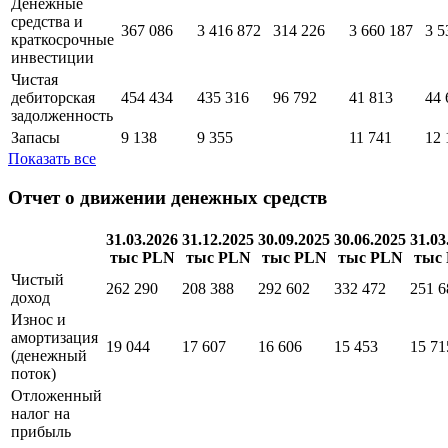
Денежные
средства и
367 086
3 416 872
314 226
3 660 187
3 5
краткосрочные
инвестиции
Чистая
дебиторская
454 434
435 316
96 792
41 813
44 
задолженность
Запасы
9 138
9 355
11 741
12 
Показать все
Отчет о движении денежных средств
31.03.2026
31.12.2025
30.09.2025
30.06.2025
31.03
тыс PLN
тыс PLN
тыс PLN
тыс PLN
тыс
Чистый
262 290
208 388
292 602
332 472
251 6
доход
Износ и
амортизация
19 044
17 607
16 606
15 453
15 71
(денежный
поток)
Отложенный
налог на
прибыль