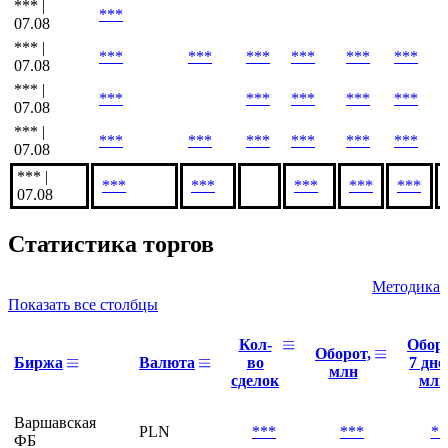
*** |
***
07.08
*** |
***
***
***
***
***
***
07.08
*** |
***
***
***
***
***
07.08
*** |
***
***
***
***
***
***
07.08
*** |
***
***
***
***
***
07.08
Статистика торгов
Методика
Показать все столбцы
Кол-
Обор
Оборот,
Биржа
Валюта
во
7 дне
млн
сделок
млн
Варшавская
PLN
***
***
**
ФБ