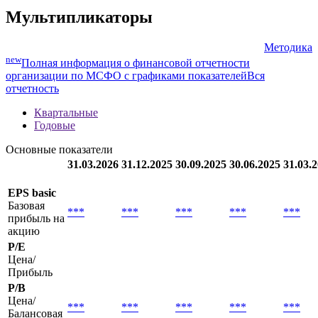
Мультипликаторы
Методика
new
Полная информация о финансовой отчетности
организации по МСФО с графиками показателей
Вся
отчетность
Квартальные
Годовые
Основные показатели
31.03.2026
31.12.2025
30.09.2025
30.06.2025
31.03.
EPS basic
Базовая
***
***
***
***
***
прибыль на
акцию
P/E
Цена/
Прибыль
P/B
Цена/
***
***
***
***
***
Балансовая