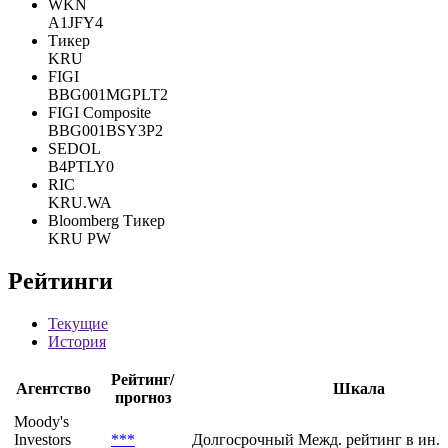
WKN
A1JFY4
Тикер
KRU
FIGI
BBG001MGPLT2
FIGI Composite
BBG001BSY3P2
SEDOL
B4PTLY0
RIC
KRU.WA
Bloomberg Тикер
KRU PW
Рейтинги
Текущие
История
Рейтинг/
Агентство
Шкала
прогноз
Moody's
Investors
***
Долгосрочный Межд. рейтинг в ин. 