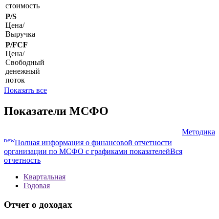
стоимость
P/S
Цена/
Выручка
P/FCF
Цена/
Свободный
денежный
поток
Показать все
Показатели МСФО
Методика
new
Полная информация о финансовой отчетности
организации по МСФО с графиками показателей
Вся
отчетность
Квартальная
Годовая
Отчет о доходах