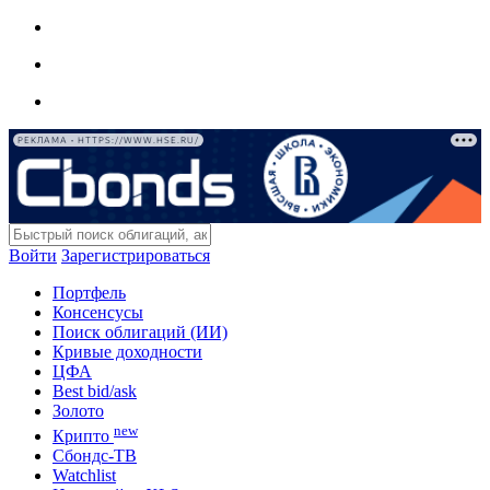
РЕКЛАМА • HTTPS://WWW.HSE.RU/
Войти
Зарегистрироваться
Портфель
Консенсусы
Поиск облигаций (ИИ)
Кривые доходности
ЦФА
Best bid/ask
Золото
new
Крипто
Сбондс-ТВ
Watchlist