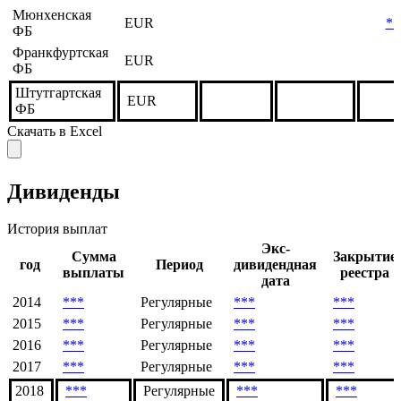
Мюнхенская
EUR
**
ФБ
Франкфуртская
EUR
ФБ
Штутгартская
EUR
ФБ
Скачать в Excel
Дивиденды
История выплат
Экс-
Сумма
Закрытие
год
Период
дивидендная
выплаты
реестра
дата
2014
***
Регулярные
***
***
2015
***
Регулярные
***
***
2016
***
Регулярные
***
***
2017
***
Регулярные
***
***
2018
***
Регулярные
***
***