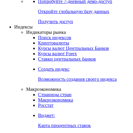
Попробуйте
7-дневный
демо-доступ
Откройте глобальную базу данных
Получить доступ
Индексы
Индикаторы рынка
Поиск индексов
Криптовалюты
Курсы валют Центральных Банков
Курсы валют Forex
Ставки центральных банков
Создать индекс
Возможность создания своего индекса
Макроэкономика
Страницы стран
Макроэкономика
Росстат
Виджет:
Карта процентных ставок