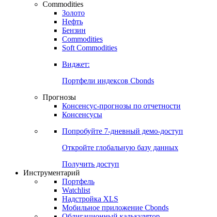
Commodities
Золото
Нефть
Бензин
Commodities
Soft Commodities
Виджет:
Портфели индексов Cbonds
Прогнозы
Консенсус-прогнозы по отчетности
Консенсусы
Попробуйте
7-дневный
демо-доступ
Откройте глобальную базу данных
Получить доступ
Инструментарий
Портфель
Watchlist
Надстройка XLS
Мобильное приложение Cbonds
Облигационный калькулятор