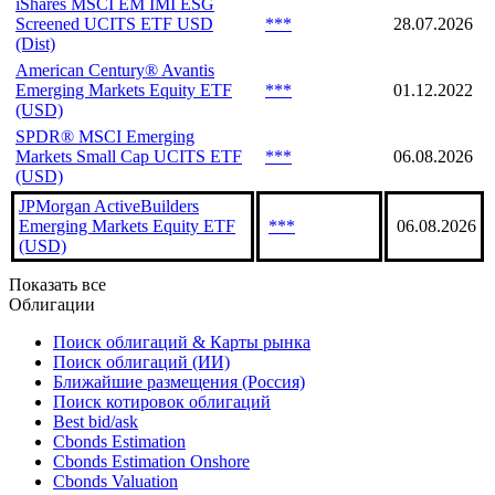
iShares MSCI EM IMI ESG
Screened UCITS ETF USD
***
28.07.2026
(Dist)
American Century® Avantis
Emerging Markets Equity ETF
***
01.12.2022
(USD)
SPDR® MSCI Emerging
Markets Small Cap UCITS ETF
***
06.08.2026
(USD)
JPMorgan ActiveBuilders
Emerging Markets Equity ETF
***
06.08.2026
(USD)
Показать все
Облигации
Поиск облигаций & Карты рынка
Поиск облигаций (ИИ)
Ближайшие размещения (Россия)
Поиск котировок облигаций
Best bid/ask
Cbonds Estimation
Cbonds Estimation Onshore
Cbonds Valuation