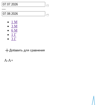
—
1 М
3 М
6 М
1 Г
3 Г
Добавить для сравнения