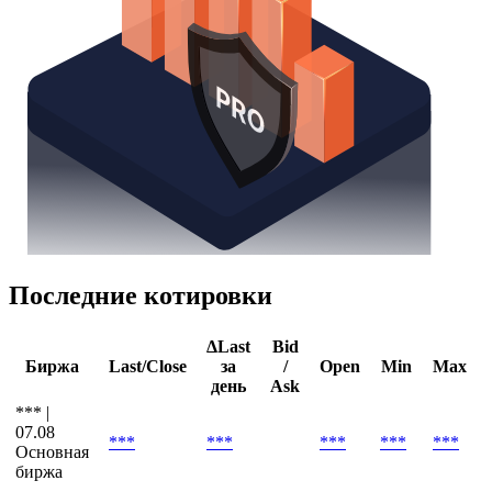
Последние котировки
ΔLast
Bid
Биржа
Last/Close
за
/
Open
Min
Max
день
Ask
*** |
07.08
***
***
***
***
***
Основная
биржа