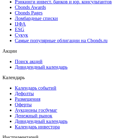
Рэнкинги инвест. банков и юр. консультантов
Cbonds Awards
Cbonds Pages
Ломбардные списки
ЦФА
ESG
Сукук
Самые популярные облигации на Cbonds.ru
Акции
Поиск акций
Дивидендный календарь
Календарь
Календарь событий
Дефолты
Размещения
Оферты
Аукционы госбумаг
Денежный рынок
Дивидендный календарь
Календарь инвестора
Инструментарий