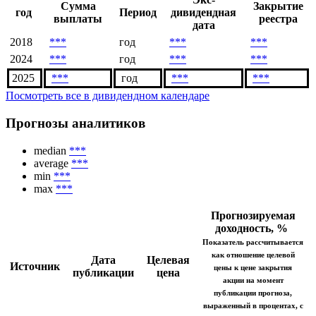
Сумма
Закрытие
год
Период
дивидендная
выплаты
реестра
дата
2018
***
год
***
***
2024
***
год
***
***
2025
***
год
***
***
Посмотреть все в дивидендном календаре
Прогнозы аналитиков
median
***
average
***
min
***
max
***
Прогнозируемая
доходность, %
Показатель рассчитывается
как отношение целевой
Дата
Целевая
Источник
цены к цене закрытия
публикации
цена
акции на момент
публикации прогноза,
выраженный в процентах, с