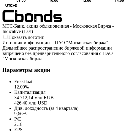
08:00
10:00
12:00
14:00
UTC+3
UTC+3
UTC+3
МТС-Банк, акция обыкновенная - Московская Биржа -
Indicative (Last)
Показать логотип
Источник информации – ПАО "Московская биржа".
Дальнейшее распространение биржевой информации
запрещено без предварительного согласования с ПАО
"Московская биржа".
Параметры акции
Free-float
12,00%
Капитализация
34 712,14 млн RUB
426,40 млн USD
Див. доходность (за 4 квартала)
9,66%
P/E
2,18
EPS