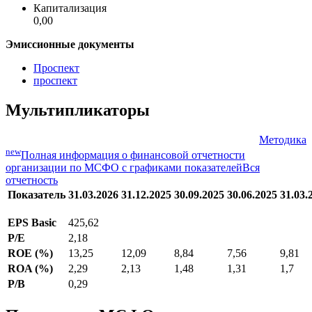
Капитализация
0,00
Эмиссионные документы
Проспект
проспект
Мультипликаторы
Методика
new
Полная информация о финансовой отчетности
организации по МСФО с графиками показателей
Вся
отчетность
Показатель
31.03.2026
31.12.2025
30.09.2025
30.06.2025
31.03.
EPS Basic
425,62
P/E
2,18
ROE (%)
13,25
12,09
8,84
7,56
9,81
ROA (%)
2,29
2,13
1,48
1,31
1,7
P/B
0,29