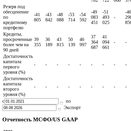
702
722
066
37
Резерв под
обесценение
-49
-51
-4
-41
-43
-48
-53
-54
по
083
493
-
29
805
842
088
714
592
кредитному
451
025
85
портфелю
Кредиты,
37
41
просроченные
39
36
43
50
46
364
094
-
-
более чем на
355
189
815
139
997
687
661
90 дней
Достаточность
капитала
-
-
-
-
-
-
-
-
-
первого
уровня (%)
Достаточность
капитала
-
-
-
-
-
-
-
-
-
второго
уровня (%)
с
по
Экспорт
Отчетность МСФО/US GAAP