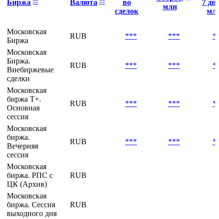
Биржа
Валюта
во
7 дне
млн
сделок
мл
Московская
RUB
***
***
*
Биржа
Московская
Биржа.
RUB
***
***
*
Внебиржевые
сделки
Московская
биржа Т+.
RUB
***
***
*
Основная
сессия
Московская
биржа.
RUB
***
***
*
Вечерняя
сессия
Московская
биржа. РПС с
RUB
ЦК (Архив)
Московская
биржа. Сессия
RUB
выходного дня