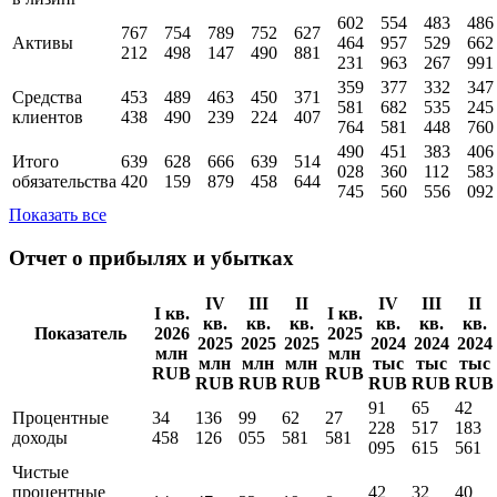
602
554
483
486
767
754
789
752
627
Активы
464
957
529
662
212
498
147
490
881
231
963
267
991
359
377
332
347
Средства
453
489
463
450
371
581
682
535
245
клиентов
438
490
239
224
407
764
581
448
760
490
451
383
406
Итого
639
628
666
639
514
028
360
112
583
обязательства
420
159
879
458
644
745
560
556
092
Показать все
Отчет о прибылях и убытках
IV
III
II
IV
III
II
I кв.
I кв.
кв.
кв.
кв.
кв.
кв.
кв.
Показатель
2026
2025
2025
2025
2025
2024
2024
2024
млн
млн
млн
млн
млн
тыс
тыс
тыс
RUB
RUB
RUB
RUB
RUB
RUB
RUB
RUB
91
65
42
Процентные
34
136
99
62
27
228
517
183
доходы
458
126
055
581
581
095
615
561
Чистые
процентные
42
32
40