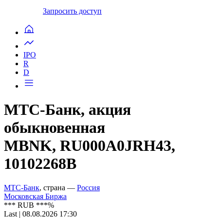
Запросить доступ
IPO
R
D
МТС-Банк, акция
обыкновенная
MBNK, RU000A0JRH43,
10102268B
МТС-Банк
, страна —
Россия
Московская Биржа
***
RUB
***
%
Last | 08.08.2026 17:30