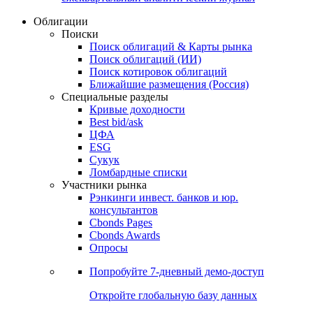
Облигации
Поиски
Поиск облигаций & Карты рынка
Поиск облигаций (ИИ)
Поиск котировок облигаций
Ближайшие размещения (Россия)
Специальные разделы
Кривые доходности
Best bid/ask
ЦФА
ESG
Сукук
Ломбардные списки
Участники рынка
Рэнкинги инвест. банков и юр.
консультантов
Cbonds Pages
Cbonds Awards
Опросы
Попробуйте
7-дневный
демо-доступ
Откройте глобальную базу данных