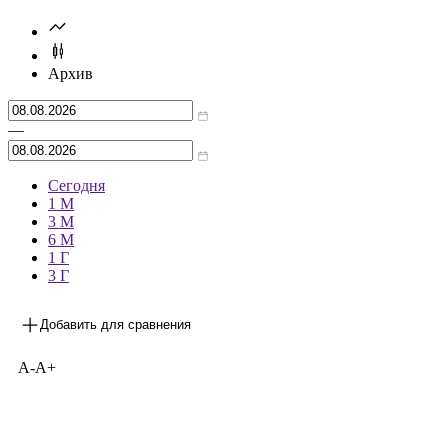
Архив
—
Сегодня
1 М
3 М
6 М
1 Г
3 Г
Добавить для сравнения