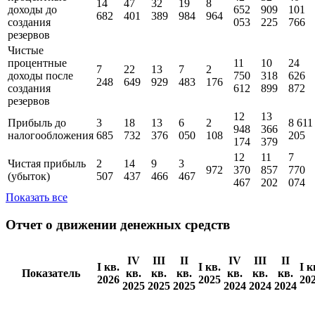
14
47
32
19
8
доходы до
652
909
101
682
401
389
984
964
создания
053
225
766
резервов
Чистые
процентные
11
10
24
7
22
13
7
2
доходы поcле
750
318
626
248
649
929
483
176
создания
612
899
872
резервов
12
13
Прибыль до
3
18
13
6
2
8 611
948
366
налогообложения
685
732
376
050
108
205
174
379
12
11
7
Чистая прибыль
2
14
9
3
972
370
857
770
(убыток)
507
437
466
467
467
202
074
Показать все
Отчет о движении денежных средств
IV
III
II
IV
III
II
I кв.
I кв.
I к
Показатель
кв.
кв.
кв.
кв.
кв.
кв.
2026
2025
20
2025
2025
2025
2024
2024
2024