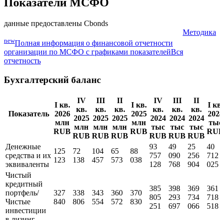
Показатели МСФО
данные предоставлены Cbonds
Методика
new
Полная информация о финансовой отчетности
организации по МСФО с графиками показателей
Вся
отчетность
Бухгалтерский баланс
IV
III
II
IV
III
II
I кв.
I кв.
I к
кв.
кв.
кв.
кв.
кв.
кв.
Показатель
2026
2025
202
2025
2025
2025
2024
2024
2024
млн
млн
ты
млн
млн
млн
тыс
тыс
тыс
RUB
RUB
RU
RUB
RUB
RUB
RUB
RUB
RUB
Денежные
93
49
25
40
125
72
104
65
88
средства и их
757
090
256
712
123
138
457
573
038
эквиваленты
128
768
904
025
Чистый
кредитный
385
398
369
361
портфель/
327
338
343
360
370
805
293
734
718
Чистые
840
806
554
572
830
251
697
066
518
инвестиции
в лизинг