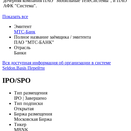
дочерняя компания ПАО "Мобильные ТелеСистемы", и ПАО
АФК "Система".
Показать все
Эмитент
МТС-Банк
Полное название заёмщика / эмитента
ПАО "МТС-БАНК"
Отрасль
Банки
Вся доступная информация об организации в системе
Seldon.Basis
Перейти
IPO/SPO
Тип размещения
IPO | Завершено
Тип подписки
Открытая
Биржа размещения
Московская Биржа
Тикер
MBNK