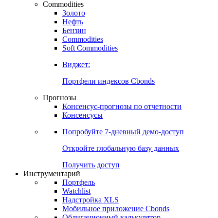
Commodities
Золото
Нефть
Бензин
Commodities
Soft Commodities
Виджет:
Портфели индексов Cbonds
Прогнозы
Консенсус-прогнозы по отчетности
Консенсусы
Попробуйте
7-дневный
демо-доступ
Откройте глобальную базу данных
Получить доступ
Инструментарий
Портфель
Watchlist
Надстройка XLS
Мобильное приложение Cbonds
Облигационный калькулятор