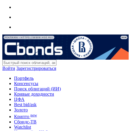
РЕКЛАМА • HTTPS://WWW.HSE.RU/
Войти
Зарегистрироваться
Портфель
Консенсусы
Поиск облигаций (ИИ)
Кривые доходности
ЦФА
Best bid/ask
Золото
new
Крипто
Сбондс-ТВ
Watchlist