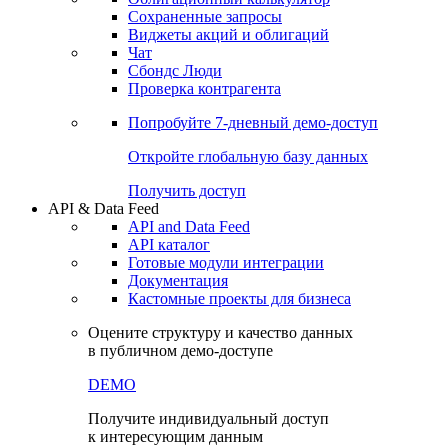
Сохраненные запросы
Виджеты акций и облигаций
Чат
Сбондс Люди
Проверка контрагента
Попробуйте
7-дневный
демо-доступ
Откройте глобальную базу данных
Получить доступ
API & Data Feed
API and Data Feed
API каталог
Готовые модули интеграции
Документация
Кастомные проекты для бизнеса
Оцените структуру и качество данных
в публичном демо-доступе
DEMO
Получите индивидуальный доступ
к интересующим данным