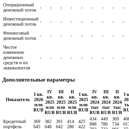
Операционный
-
-
-
-
-
-
-
-
-
денежный поток
Инвестиционный
-
-
-
-
-
-
-
-
-
денежный поток
Финансовый
-
-
-
-
-
-
-
-
-
денежный поток
Чистое
изменение
денежных
-
-
-
-
-
-
-
-
-
средств и их
эквивалентов
Дополнительные параметры
IV
III
II
IV
III
II
I кв.
I кв.
I 
кв.
кв.
кв.
кв.
кв.
кв.
Показатель
2026
2025
20
2025
2025
2025
2024
2024
2024
млн
млн
т
млн
млн
млн
тыс
тыс
тыс
RUB
RUB
R
RUB
RUB
RUB
RUB
RUB
RUB
434
449
369
40
Кредитный
369
382
391
414
425
888
786
734
01
портфель
645
648
642
286
422