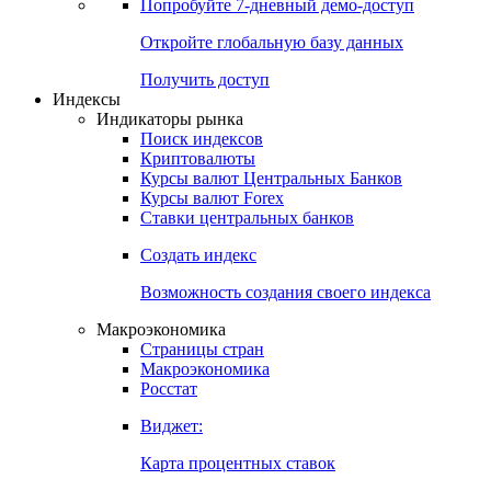
Попробуйте
7-дневный
демо-доступ
Откройте глобальную базу данных
Получить доступ
Индексы
Индикаторы рынка
Поиск индексов
Криптовалюты
Курсы валют Центральных Банков
Курсы валют Forex
Ставки центральных банков
Создать индекс
Возможность создания своего индекса
Макроэкономика
Страницы стран
Макроэкономика
Росстат
Виджет:
Карта процентных ставок