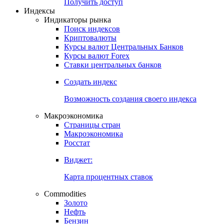
Попробуйте
7-дневный
демо-доступ
Откройте глобальную базу данных
Получить доступ
Индексы
Индикаторы рынка
Поиск индексов
Криптовалюты
Курсы валют Центральных Банков
Курсы валют Forex
Ставки центральных банков
Создать индекс
Возможность создания своего индекса
Макроэкономика
Страницы стран
Макроэкономика
Росстат
Виджет:
Карта процентных ставок