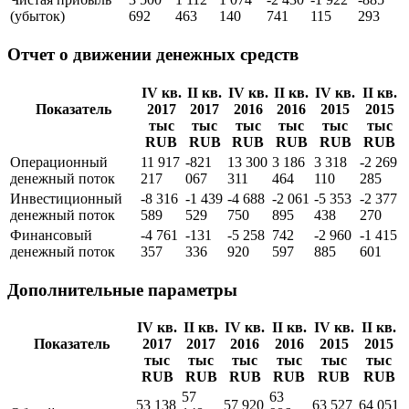
прибыль
Прибыль до
4 957
1 388
2 189
-2 990
-2 130
-1 439
налогообложения
483
460
239
850
909
135
Чистая прибыль
3 500
1 112
1 074
-2 430
-1 922
-885
(убыток)
692
463
140
741
115
293
Отчет о движении денежных средств
IV кв.
II кв.
IV кв.
II кв.
IV кв.
II кв.
Показатель
2017
2017
2016
2016
2015
2015
тыс
тыс
тыс
тыс
тыс
тыс
RUB
RUB
RUB
RUB
RUB
RUB
Операционный
11 917
-821
13 300
3 186
3 318
-2 269
денежный поток
217
067
311
464
110
285
Инвестиционный
-8 316
-1 439
-4 688
-2 061
-5 353
-2 377
денежный поток
589
529
750
895
438
270
Финансовый
-4 761
-131
-5 258
742
-2 960
-1 415
денежный поток
357
336
920
597
885
601
Дополнительные параметры
IV кв.
II кв.
IV кв.
II кв.
IV кв.
II кв.
Показатель
2017
2017
2016
2016
2015
2015