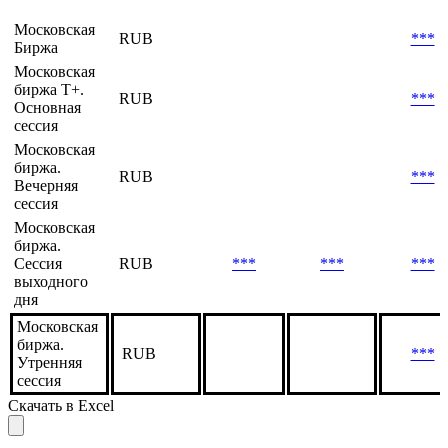
Кол-
Оборот
Оборот,
Биржа
Валюта
во
7 дней,
млн
сделок
млн
Московская
RUB
***
Биржа
Московская
биржа Т+.
RUB
***
Основная
сессия
Московская
биржа.
RUB
***
Вечерняя
сессия
Московская
биржа.
Сессия
RUB
***
***
***
выходного
дня
Московская
биржа.
RUB
***
Утренняя