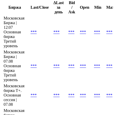
Последние котировки
ΔLast
Bid
Биржа
Last/Close
за
/
Open
Min
Max
день
Ask
Московская
Биржа |
12:07
Основная
***
***
***
***
***
***
биржа
Третий
уровень
Московская
Биржа |
07.08
Основная
***
***
***
***
***
***
биржа
Третий
уровень
Московская
биржа Т+.
Основная
***
***
***
***
***
***