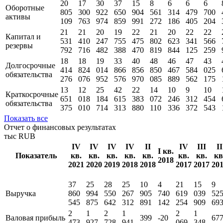
32
34
33
58
69
76
71
72
69
Внеоборотные
792
952
524
586
811
163
023
758
345
активы
334
039
174
418
329
742
883
654
773
20
17
30
37
15
8
6
6
6
Оборотные
805
300
922
650
904
561
314
479
700
активы
109
763
974
859
991
272
186
405
204
21
21
20
19
22
21
20
22
22
Капитал и
531
410
247
755
475
802
623
341
566
резервы
792
716
482
388
470
819
844
125
259
18
18
19
33
40
48
46
47
43
Долгосрочные
414
824
014
866
856
850
467
584
025
обязательства
276
076
952
576
970
085
889
562
175
13
12
25
42
22
14
10
9
10
Краткосрочные
651
018
184
615
383
072
246
312
454
обязательства
375
010
714
313
880
110
336
372
543
Показать все
Отчет о финансовых результатах
тыс RUB
IV
IV
IV
IV
II
IV
III
II
I кв.
Показатель
кв.
кв.
кв.
кв.
кв.
кв.
кв.
кв
2018
2021
2020
2019
2018
2018
2017
2017
20
37
25
28
25
10
4
21
15
9