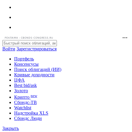
РЕКЛАМА • CBONDS-CONGRESS.RU
Войти
Зарегистрироваться
Портфель
Консенсусы
Поиск облигаций (ИИ)
Кривые доходности
ЦФА
Best bid/ask
Золото
new
Крипто
Сбондс-ТВ
Watchlist