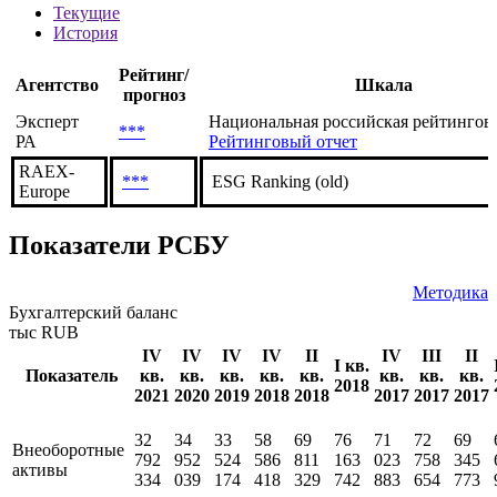
Рейтинги
Текущие
История
Рейтинг/
Агентство
Шкала
прогноз
Эксперт
Национальная российская рейтингов
***
РА
Рейтинговый отчет
RAEX-
***
ESG Ranking (old)
Europe
Показатели РСБУ
Методика
Бухгалтерский баланс
тыс RUB
IV
IV
IV
IV
II
IV
III
II
I кв.
Показатель
кв.
кв.
кв.
кв.
кв.
кв.
кв.
кв.
2018
2021
2020
2019
2018
2018
2017
2017
2017