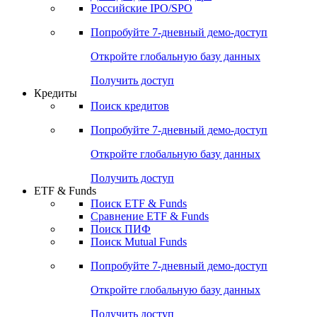
Получить доступ
Акции
Поиск акций
Дивидендный календарь
Российские IPO/SPO
Попробуйте
7-дневный
демо-доступ
Откройте глобальную базу данных
Получить доступ
Кредиты
Поиск кредитов
Попробуйте
7-дневный
демо-доступ
Откройте глобальную базу данных
Получить доступ
ETF & Funds
Поиск ETF & Funds
Сравнение ETF & Funds
Поиск ПИФ
Поиск Mutual Funds
Попробуйте
7-дневный
демо-доступ