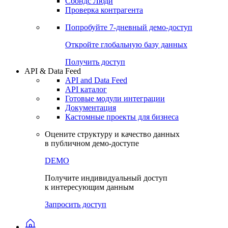
Сохраненные запросы
Виджеты акций и облигаций
Чат
Сбондс Люди
Проверка контрагента
Попробуйте
7-дневный
демо-доступ
Откройте глобальную базу данных
Получить доступ
API & Data Feed
API and Data Feed
API каталог
Готовые модули интеграции
Документация
Кастомные проекты для бизнеса
Оцените структуру и качество данных
в публичном демо-доступе
DEMO
Получите индивидуальный доступ
к интересующим данным