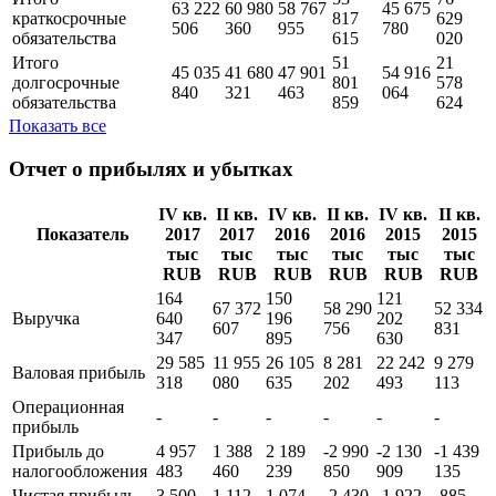
111
104
108
98
98
95 909
Активы
778
784
409
502
418
045
687
905
160
796
254
Итого
53
76
63 222
60 980
58 767
45 675
краткосрочные
817
629
506
360
955
780
обязательства
615
020
Итого
51
21
45 035
41 680
47 901
54 916
долгосрочные
801
578
840
321
463
064
обязательства
859
624
Показать все
Отчет о прибылях и убытках
IV кв.
II кв.
IV кв.
II кв.
IV кв.
II кв.
Показатель
2017
2017
2016
2016
2015
2015
тыс
тыс
тыс
тыс
тыс
тыс
RUB
RUB
RUB
RUB
RUB
RUB
164
150
121
67 372
58 290
52 334
Выручка
640
196
202
607
756
831
347
895
630
29 585
11 955
26 105
8 281
22 242
9 279
Валовая прибыль
318
080
635
202
493
113
Операционная
-
-
-
-
-
-