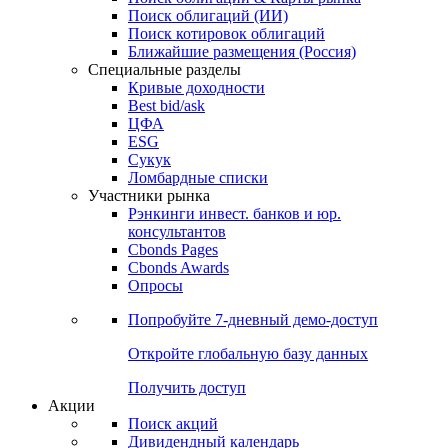
Облигации
Поиски
Поиск облигаций & Карты рынка
Поиск облигаций (ИИ)
Поиск котировок облигаций
Ближайшие размещения (Россия)
Специальные разделы
Кривые доходности
Best bid/ask
ЦФА
ESG
Сукук
Ломбардные списки
Участники рынка
Рэнкинги инвест. банков и юр.
консультантов
Cbonds Pages
Cbonds Awards
Опросы
Попробуйте
7-дневный
демо-доступ
Откройте глобальную базу данных