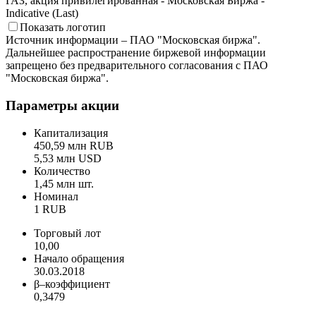
UTC+3
UTC+3
UTC+3
ГАЗ, акция привилегированная - Московская Биржа -
Indicative (Last)
Показать логотип
Источник информации – ПАО "Московская биржа".
Дальнейшее распространение биржевой информации
запрещено без предварительного согласования с ПАО
"Московская биржа".
Параметры акции
Капитализация
450,59 млн RUB
5,53 млн USD
Количество
1,45 млн шт.
Номинал
1 RUB
Торговый лот
10,00
Начало обращения