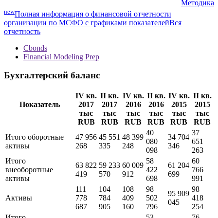
Показатели МСФО
данные предоставлены Cbonds
Методика
new
Полная информация о финансовой отчетности
организации по МСФО с графиками показателей
Вся
отчетность
Cbonds
Financial Modeling Prep
Бухгалтерский баланс
IV кв.
II кв.
IV кв.
II кв.
IV кв.
II кв.
Показатель
2017
2017
2016
2016
2015
2015
тыс
тыс
тыс
тыс
тыс
тыс
RUB
RUB
RUB
RUB
RUB
RUB
40
37
Итого оборотные
47 956
45 551
48 399
34 704
080
651
активы
268
335
248
346
098
263
Итого
58
60
63 822
59 233
60 009
61 204
внеоборотные
422
766
419
570
912
699
активы
698
991