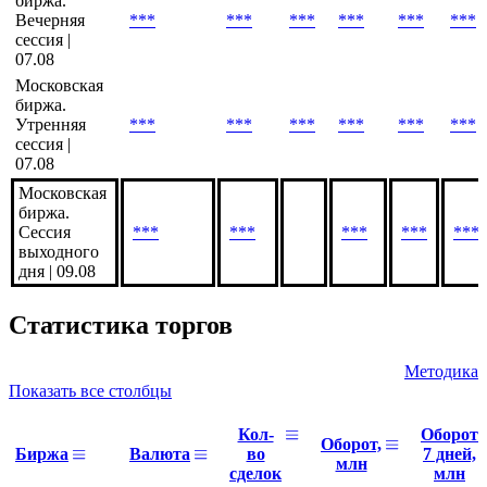
сессия |
07.08
Московская
биржа.
Вечерняя
***
***
***
***
***
***
сессия |
07.08
Московская
биржа.
Утренняя
***
***
***
***
***
***
сессия |
07.08
Московская
биржа.
Сессия
***
***
***
***
***
выходного
дня | 09.08
Статистика торгов
Методика
Показать все столбцы