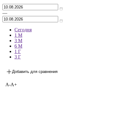
Архив
—
Сегодня
1 М
3 М
6 М
1 Г
3 Г
Добавить для сравнения