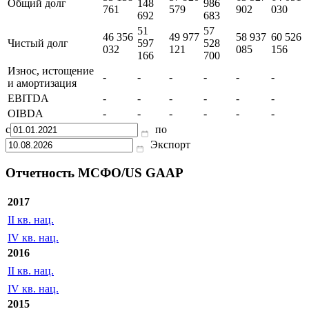
тыс
тыс
тыс
тыс
тыс
тыс
RUB
RUB
RUB
RUB
RUB
RUB
57
63
53 138
57 920
63 527
64 051
Общий долг
148
986
761
579
902
030
692
683
51
57
46 356
49 977
58 937
60 526
Чистый долг
597
528
032
121
085
156
166
700
Износ, истощение
-
-
-
-
-
-
и амортизация
EBITDA
-
-
-
-
-
-
OIBDA
-
-
-
-
-
-
с
по
Экспорт
Отчетность МСФО/US GAAP
2017
II кв. нац.
IV кв. нац.
2016