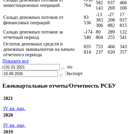
-2
-1
-5
Сальдо денежных потоков от текущих
678
118
539
349
операций
688
033
132
168
15
29
-12
Сальдо денежных потоков от
-936
582
037
466
инвестиционных операций
764
143
269
106
-13
-27
17
Сальдо денежных потоков от
83
383
208
937
финансовых операций
536
306
882
815
Сальдо денежных потоков за
-174
80
289
122
отчетный период
540
804
255
541
Остаток денежных средств и
835
755
466
343
денежных эквивалентов на начало
814
237
020
357
отчетного периода
Показать все
с
по
Экспорт
Ежеквартальные отчеты/Отчетность РСБУ
2021
IV кв. нац.