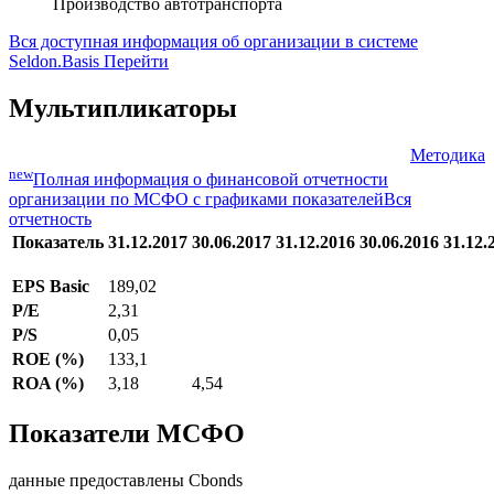
ГАЗ
Полное название заёмщика / эмитента
ПАО "ГАЗ"
Отрасль
Производство автотранспорта
Вся доступная информация об организации в системе
Seldon.Basis
Перейти
Мультипликаторы
Методика
new
Полная информация о финансовой отчетности
организации по МСФО с графиками показателей
Вся
отчетность
Показатель
31.12.2017
30.06.2017
31.12.2016
30.06.2016
31.12.
EPS Basic
189,02
P/E
2,31
P/S
0,05
ROE (%)
133,1
ROA (%)
3,18
4,54