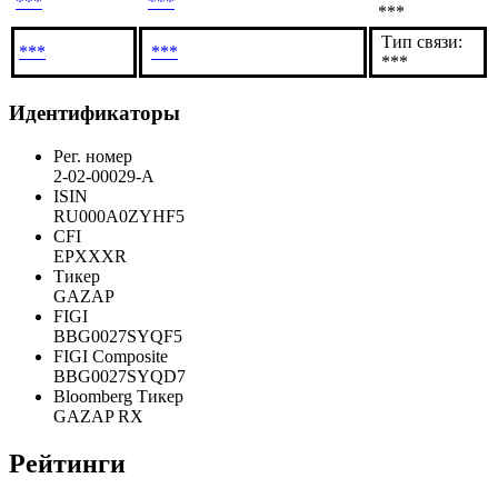
Связанное
Подтверждающие
лицо
документы
Тип связи:
***
***
***
Тип связи:
***
***
***
Идентификаторы
Рег. номер
2-02-00029-A
ISIN
RU000A0ZYHF5
CFI
EPXXXR
Тикер
GAZAP
FIGI
BBG0027SYQF5
FIGI Composite
BBG0027SYQD7
Bloomberg Тикер
GAZAP RX