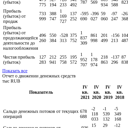
Выручка
860
994
550
267
905
740
619
039
52
545
875
642
312
891
142
254
909
69
2
1
2
1
2
1
Валовая прибыль
399
-20
67
473
927
728
941
069
348
(убыток)
787
569
82
775
194
233
492
934
588
Прибыль
1
733
388
137
-595
-396
59
-97
-26
(убыток) от
169
999
747
252
690
027
060
247
36
продаж
727
Прибыль
(убыток) от
1
496
550
-528
375
861
201
-156
10
продолжающейся
837
260
384
313
752
998
499
213
48
деятельности до
309
налогообложения
1
1
Чистая прибыль
127
212
255
195
218
-137
87
952
178
(убыток)
283
941
758
572
863
296
83
707
974
Показать все
Отчет о движении денежных средств
тыс RUB
IV
IV
IV
IV
Показатель
кв.
кв.
кв.
кв.
2021
2020
2019
2018