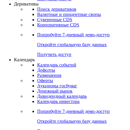
Откройте глобальную базу данных
Получить доступ
Деривативы
Поиск деривативов
Валютные и процентные свопы
Суверенные CDS
Корпоративные CDS
Попробуйте
7-дневный
демо-доступ
Откройте глобальную базу данных
Получить доступ
Календарь
Календарь событий
Дефолты
Размещения
Оферты
Аукционы госбумаг
Денежный рынок
Дивидендный календарь
Календарь инвестора