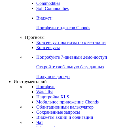
Commodities
Золото
Нефть
Бензин
Commodities
Soft Commodities
Виджет:
Портфели индексов Cbonds
Прогнозы
Консенсус-прогнозы по отчетности
Консенсусы
Попробуйте
7-дневный
демо-доступ
Откройте глобальную базу данных
Получить доступ
Инструментарий
Портфель
Watchlist
Надстройка XLS
Мобильное приложение Cbonds
Облигационный калькулятор