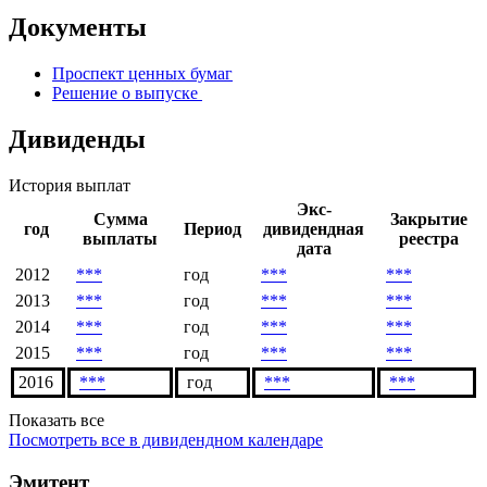
сессия
Скачать в Excel
Документы
Проспект ценных бумаг
Решение о выпуске
Дивиденды
История выплат
Экс-
Сумма
Закрытие
год
Период
дивидендная
выплаты
реестра
дата
2012
***
год
***
***
2013
***
год
***
***
2014
***
год
***
***
2015
***
год
***
***
2016
***
год
***
***