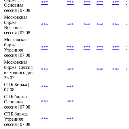
биржа
Третий уровень
Московская
биржа Т+.
***
***
***
***
***
*
Основная
сессия | 07.08
Московская
биржа.
***
***
***
***
***
*
Вечерняя
сессия | 07.08
Московская
биржа.
***
***
***
***
***
*
Утренняя
сессия | 07.08
Московская
биржа. Сессия
***
***
***
***
*
выходного дня |
26.07
СПБ Биржа |
***
***
07.08
СПБ биржа.
Основная
***
***
сессия | 07.08