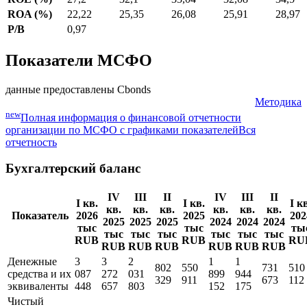
EPS Basic
38,68
P/E
3,56
ROE (%)
27,2
32,1
33,04
32,08
34,5
ROA (%)
22,22
25,35
26,08
25,91
28,97
P/B
0,97
Показатели МСФО
данные предоставлены Cbonds
Методика
new
Полная информация о финансовой отчетности
организации по МСФО с графиками показателей
Вся
отчетность
Бухгалтерский баланс
IV
III
II
IV
III
II
I кв.
I кв.
I к
кв.
кв.
кв.
кв.
кв.
кв.
Показатель
2026
2025
202
2025
2025
2025
2024
2024
2024
тыс
тыс
ты
тыс
тыс
тыс
тыс
тыс
тыс
RUB
RUB
RU
RUB
RUB
RUB
RUB
RUB
RUB