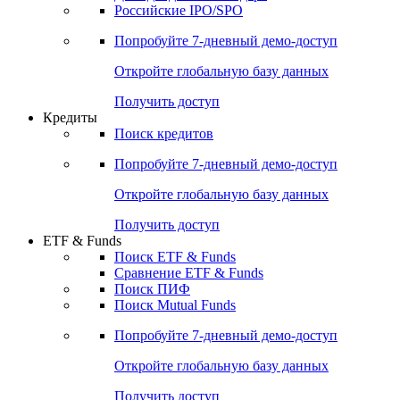
Получить доступ
Акции
Поиск акций
Дивидендный календарь
Российские IPO/SPO
Попробуйте
7-дневный
демо-доступ
Откройте глобальную базу данных
Получить доступ
Кредиты
Поиск кредитов
Попробуйте
7-дневный
демо-доступ
Откройте глобальную базу данных
Получить доступ
ETF & Funds
Поиск ETF & Funds
Сравнение ETF & Funds
Поиск ПИФ
Поиск Mutual Funds
Попробуйте
7-дневный
демо-доступ