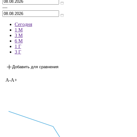
Архив
—
Сегодня
1 М
3 М
6 М
1 Г
3 Г
Добавить для сравнения