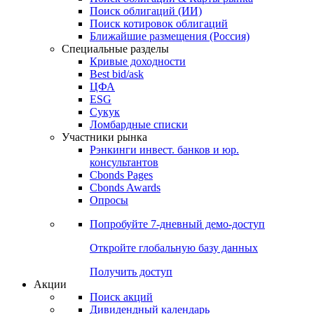
Облигации
Поиски
Поиск облигаций & Карты рынка
Поиск облигаций (ИИ)
Поиск котировок облигаций
Ближайшие размещения (Россия)
Специальные разделы
Кривые доходности
Best bid/ask
ЦФА
ESG
Сукук
Ломбардные списки
Участники рынка
Рэнкинги инвест. банков и юр.
консультантов
Cbonds Pages
Cbonds Awards
Опросы
Попробуйте
7-дневный
демо-доступ
Откройте глобальную базу данных