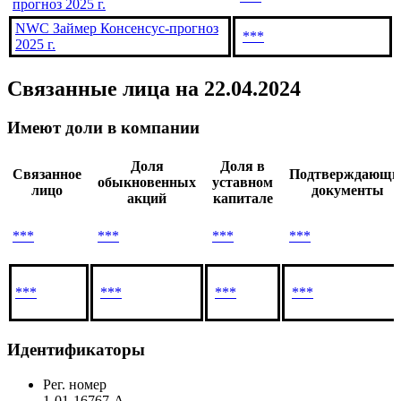
CAPEX Займер Консенсус-
***
прогноз 2025 г.
Cash Flow Займер Консенсус-
***
прогноз 2025 г.
NWC Займер Консенсус-прогноз
***
2025 г.
Связанные лица
на 22.04.2024
Имеют доли в компании
Доля
Доля в
Связанное
Подтверждающи
обыкновенных
уставном
лицо
документы
акций
капитале
***
***
***
***
***
***
***
***