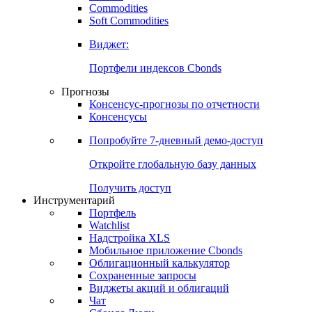
Commodities
Золото
Нефть
Бензин
Commodities
Soft Commodities
Виджет:
Портфели индексов Cbonds
Прогнозы
Консенсус-прогнозы по отчетности
Консенсусы
Попробуйте
7-дневный
демо-доступ
Откройте глобальную базу данных
Получить доступ
Инструментарий
Портфель
Watchlist
Надстройка XLS
Мобильное приложение Cbonds
Облигационный калькулятор