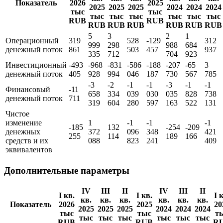
Отчет о движении денежных средств
IV
III
II
IV
III
II
I кв.
I кв.
кв.
кв.
кв.
кв.
кв.
кв.
Показатель
2026
2025
2025
2025
2025
2024
2024
2024
тыс
тыс
тыс
тыс
тыс
тыс
тыс
тыс
RUB
RUB
RUB
RUB
RUB
RUB
RUB
RUB
5
3
2
1
Операционный
319
528
-129
312
999
298
988
684
денежный поток
861
503
457
937
335
712
704
923
Инвестиционный
-493
-968
-831
-586
-188
-207
-65
3
денежный поток
405
928
994
046
187
730
567
785
-3
-2
-1
-1
-3
-1
-1
Финансовый
-11
658
334
039
030
035
828
738
денежный поток
711
319
604
280
597
163
522
131
Чистое
изменение
1
-1
-1
-1
-185
132
-254
-209
денежных
372
096
348
421
255
114
189
166
средств и их
088
823
241
409
эквивалентов
Дополнительные параметры