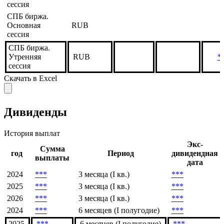
СПБ биржа.
Вечерняя
RUB
*
дополнительная
сессия
СПБ биржа.
Основная
RUB
сессия
СПБ биржа.
Утренняя
RUB
*
сессия
Скачать в Excel
Дивиденды
История выплат
Экс-
Сумма
год
Период
дивидендная
выплаты
дата
2024
***
3 месяца (I кв.)
***
2025
***
3 месяца (I кв.)
***