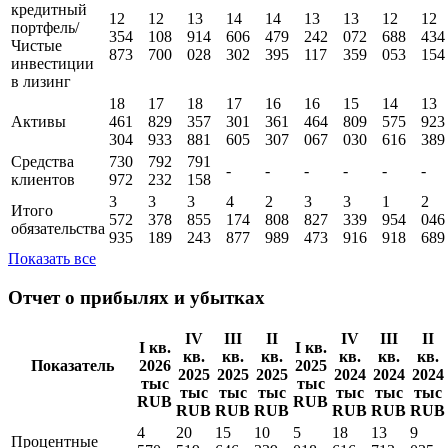
Денежные
3
3
2
1
1
802
550
731
510
средства и их
087
272
031
899
944
329
911
673
112
эквиваленты
448
657
803
152
175
Чистый
кредитный
12
12
13
14
14
13
13
12
12
портфель/
354
108
914
606
479
242
072
688
434
Чистые
873
700
028
302
395
117
359
053
154
инвестиции
в лизинг
18
17
18
17
16
16
15
14
13
Активы
461
829
357
301
361
464
809
575
923
304
933
881
605
307
067
030
616
389
Средства
730
792
791
-
-
-
-
-
-
клиентов
972
232
158
3
3
3
4
2
3
3
1
2
Итого
572
378
855
174
808
827
339
954
046
обязательства
935
189
243
877
989
473
916
918
689
Показать все
Отчет о прибылях и убытках
IV
III
II
IV
III
II
I кв.
I кв.
кв.
кв.
кв.
кв.
кв.
кв.
Показатель
2026
2025
2025
2025
2025
2024
2024
2024