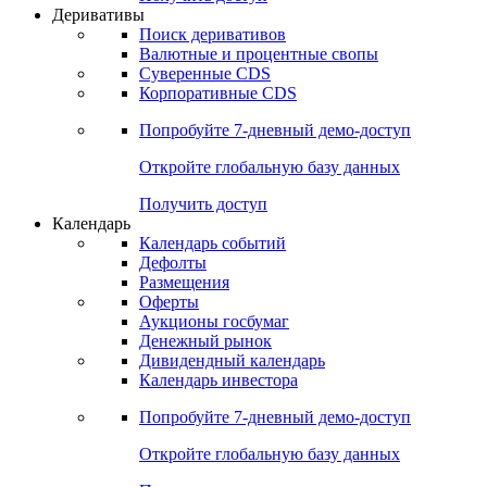
Откройте глобальную базу данных
Получить доступ
Деривативы
Поиск деривативов
Валютные и процентные свопы
Суверенные CDS
Корпоративные CDS
Попробуйте
7-дневный
демо-доступ
Откройте глобальную базу данных
Получить доступ
Календарь
Календарь событий
Дефолты
Размещения
Оферты
Аукционы госбумаг
Денежный рынок
Дивидендный календарь
Календарь инвестора