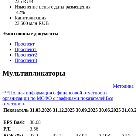
0,00
Диапазон цены размещения
235 - 270 RUB
Финальная цена размещения
235 RUB
Изменение цены с даты размещения
-42%
Капитализация
23 500 млн RUB
Эмиссионные документы
Проспект
Проспект1
Проспект2
Проспект3
Мультипликаторы
Методика
new
Полная информация о финансовой отчетности
организации по МСФО с графиками показателей
Вся
отчетность
Показатель
31.03.2026
31.12.2025
30.09.2025
30.06.2025
31.03.