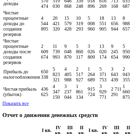
тыс
тыс
тыс
тыс
тыс
тыс
тыс
тыс
RUB
RUB
RUB
RUB
RUB
RUB
RUB
RUB
4
20
15
10
5
18
13
9
Процентные
570
519
646
339
018
616
713
035
доходы
474
030
868
248
896
269
168
687
Чистые
процентные
4
20
15
10
5
18
13
8
доходы до
544
421
579
319
008
551
656
988
создания
895
320
428
293
960
905
944
657
резервов
Чистые
процентные
2
11
9
5
3
13
9
5
доходы поcле
609
739
048
860
026
020
245
950
создания
674
993
870
117
809
174
654
990
резервов
5
4
2
1
5
3
2
Прибыль до
650
823
405
517
264
371
643
043
налогообложения
338
321
988
927
689
753
439
355
4
3
1
3
1
Чистая прибыль
436
915
2 711
347
237
861
929
660
(убыток)
625
724
291
150
044
134
771
875
Показать все