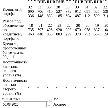
IV
III
II
IV
III
II
I кв.
I кв.
I 
кв.
кв.
кв.
кв.
кв.
кв.
Показатель
2026
2025
20
2025
2025
2025
2024
2024
2024
тыс
тыс
т
тыс
тыс
тыс
тыс
тыс
тыс
RUB
RUB
R
RUB
RUB
RUB
RUB
RUB
RUB
32
33
36
38
36
33
34
32
32
Кредитный
090
706
410
527
872
912
051
525
53
портфель
336
148
883
185
694
487
112
590
31
Резерв под
обесценение
-19
-21
-22
-23
-22
-20
-20
-19
-2
по
735
597
496
920
393
670
978
837
10
кредитному
463
448
855
883
299
370
753
537
15
портфелю
Кредиты,
просроченные
-
-
-
-
-
-
-
-
-
более чем на
90 дней
Достаточность
капитала
-
-
-
-
-
-
-
-
-
первого
уровня (%)
Достаточность
капитала
-
-
-
-
-
-
-
-
-
второго