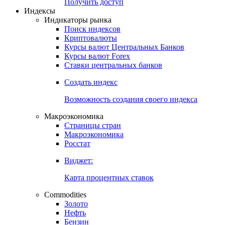
Попробуйте
7-дневный
демо-доступ
Откройте глобальную базу данных
Получить доступ
Индексы
Индикаторы рынка
Поиск индексов
Криптовалюты
Курсы валют Центральных Банков
Курсы валют Forex
Ставки центральных банков
Создать индекс
Возможность создания своего индекса
Макроэкономика
Страницы стран
Макроэкономика
Росстат
Виджет:
Карта процентных ставок