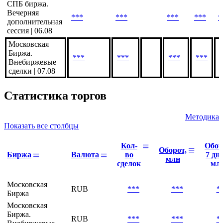
СПБ биржа.
Утренняя
***
***
сессия | 07.08
СПБ биржа.
Вечерняя
***
***
***
***
*
дополнительная
сессия | 06.08
Московская
Биржа.
***
***
***
***
Внебиржевые
сделки | 07.08
Статистика торгов
Методика
Показать все столбцы
Кол-
Обор
Оборот,
Биржа
Валюта
во
7 дне
млн
сделок
мл
Московская