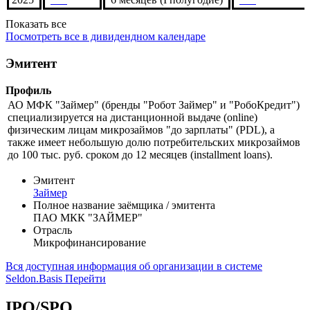
2026
***
3 месяца (I кв.)
***
2024
***
6 месяцев (I полугодие)
***
2025
***
6 месяцев (I полугодие)
***
Показать все
Посмотреть все в дивидендном календаре
Эмитент
Профиль
АО МФК "Займер" (бренды "Робот Займер" и "РобоКредит")
специализируется на дистанционной выдаче (online)
физическим лицам микрозаймов "до зарплаты" (PDL), а
также имеет небольшую долю потребительских микрозаймов
до 100 тыс. руб. сроком до 12 месяцев (installment loans).
Эмитент
Займер
Полное название заёмщика / эмитента
ПАО МКК "ЗАЙМЕР"
Отрасль
Микрофинансирование