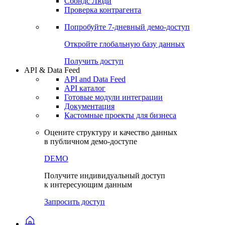
Сохраненные запросы
Виджеты акций и облигаций
Чат
Сбондс Люди
Проверка контрагента
Попробуйте
7-дневный
демо-доступ
Откройте глобальную базу данных
Получить доступ
API & Data Feed
API and Data Feed
API каталог
Готовые модули интеграции
Документация
Кастомные проекты для бизнеса
Оцените структуру и качество данных
в публичном демо-доступе
DEMO
Получите индивидуальный доступ
к интересующим данным