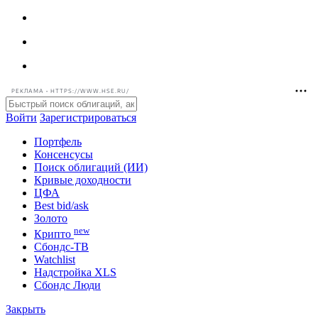
РЕКЛАМА • HTTPS://WWW.HSE.RU/
Войти
Зарегистрироваться
Портфель
Консенсусы
Поиск облигаций (ИИ)
Кривые доходности
ЦФА
Best bid/ask
Золото
new
Крипто
Сбондс-ТВ
Watchlist