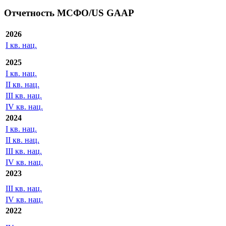
уровня (%)
с
по
Экспорт
Отчетность МСФО/US GAAP
2026
I кв. нац.
2025
I кв. нац.
II кв. нац.
III кв. нац.
IV кв. нац.
2024
I кв. нац.
II кв. нац.
III кв. нац.
IV кв. нац.
2023
III кв. нац.