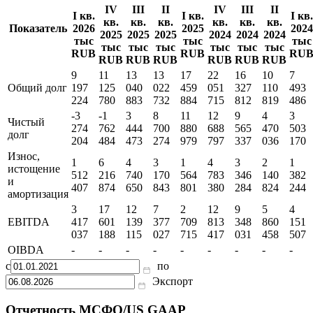
IV
III
II
IV
III
II
I кв.
I кв.
I кв.
кв.
кв.
кв.
кв.
кв.
кв.
Показатель
2026
2025
2024
2025
2025
2025
2024
2024
2024
тыс
тыс
тыс
тыс
тыс
тыс
тыс
тыс
тыс
RUB
RUB
RU
RUB
RUB
RUB
RUB
RUB
RUB
9
11
13
13
17
22
16
10
7
Общий долг
197
125
040
022
459
051
327
110
493
224
780
883
732
884
715
812
819
486
-3
-1
3
8
11
12
9
4
3
Чистый
274
762
444
700
880
688
565
470
503
долг
204
484
473
274
979
797
337
036
170
Износ,
1
6
4
3
1
4
3
2
1
истощение
512
216
740
170
564
783
346
140
382
и
407
874
650
843
801
380
284
824
244
амортизация
3
17
12
7
2
12
9
5
4
EBITDA
417
601
139
377
709
813
348
860
151
037
188
115
027
715
417
031
458
507
OIBDA
-
-
-
-
-
-
-
-
-
с
по
Экспорт
Отчетность МСФО/US GAAP