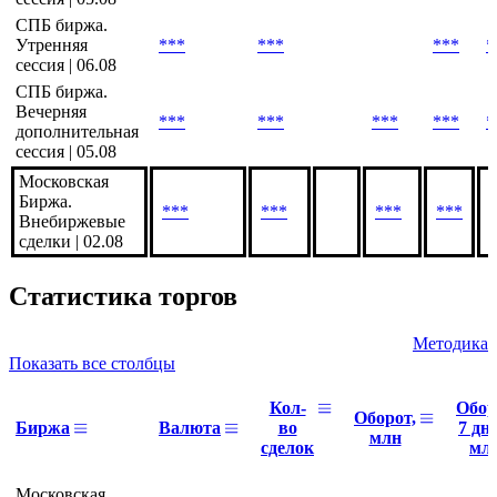
СПБ биржа.
Утренняя
***
***
***
*
сессия | 06.08
СПБ биржа.
Вечерняя
***
***
***
***
*
дополнительная
сессия | 05.08
Московская
Биржа.
***
***
***
***
Внебиржевые
сделки | 02.08
Статистика торгов
Методика
Показать все столбцы
Кол-
Обор
Оборот,
Биржа
Валюта
во
7 дне
млн
сделок
мл
Московская