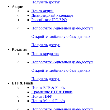
Получить доступ
Акции
Поиск акций
Дивидендный календарь
Российские IPO/SPO
Попробуйте
7-дневный
демо-доступ
Откройте глобальную базу данных
Получить доступ
Кредиты
Поиск кредитов
Попробуйте
7-дневный
демо-доступ
Откройте глобальную базу данных
Получить доступ
ETF & Funds
Поиск ETF & Funds
Сравнение ETF & Funds
Поиск ПИФ
Поиск Mutual Funds
Попробуйте
7-дневный
демо-доступ