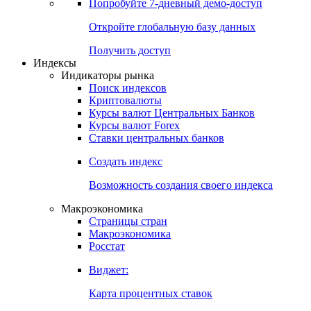
Попробуйте
7-дневный
демо-доступ
Откройте глобальную базу данных
Получить доступ
Индексы
Индикаторы рынка
Поиск индексов
Криптовалюты
Курсы валют Центральных Банков
Курсы валют Forex
Ставки центральных банков
Создать индекс
Возможность создания своего индекса
Макроэкономика
Страницы стран
Макроэкономика
Росстат
Виджет:
Карта процентных ставок