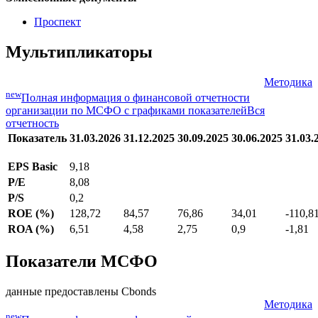
Проспект
Мультипликаторы
Методика
new
Полная информация о финансовой отчетности
организации по МСФО с графиками показателей
Вся
отчетность
Показатель
31.03.2026
31.12.2025
30.09.2025
30.06.2025
31.03.
EPS Basic
9,18
P/E
8,08
P/S
0,2
ROE (%)
128,72
84,57
76,86
34,01
-110,8
ROA (%)
6,51
4,58
2,75
0,9
-1,81
Показатели МСФО
данные предоставлены Cbonds
Методика
new