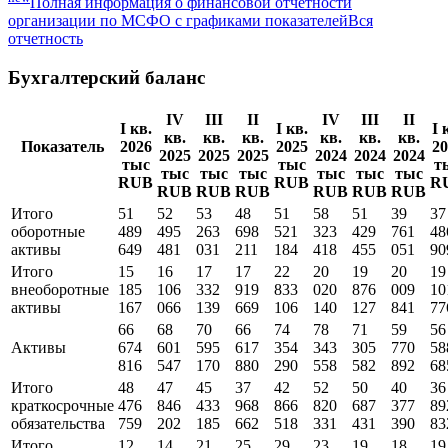
Полная информация о финансовой отчетности
организации по МСФО с графиками показателей
Вся
отчетность
Бухгалтерский баланс
IV
III
II
IV
III
II
I кв.
I кв.
I 
кв.
кв.
кв.
кв.
кв.
кв.
Показатель
2026
2025
20
2025
2025
2025
2024
2024
2024
тыс
тыс
т
тыс
тыс
тыс
тыс
тыс
тыс
RUB
RUB
R
RUB
RUB
RUB
RUB
RUB
RUB
Итого
51
52
53
48
51
58
51
39
37
оборотные
489
495
263
698
521
323
429
761
48
активы
649
481
031
211
184
418
455
051
90
Итого
15
16
17
17
22
20
19
20
19
внеоборотные
185
106
332
919
833
020
876
009
10
активы
167
066
139
669
106
140
127
841
77
66
68
70
66
74
78
71
59
56
Активы
674
601
595
617
354
343
305
770
58
816
547
170
880
290
558
582
892
68
Итого
48
47
45
37
42
52
50
40
36
краткосрочные
476
846
433
968
866
820
687
377
89
обязательства
759
202
185
662
518
331
431
390
83
Итого
12
14
21
25
29
23
19
18
19