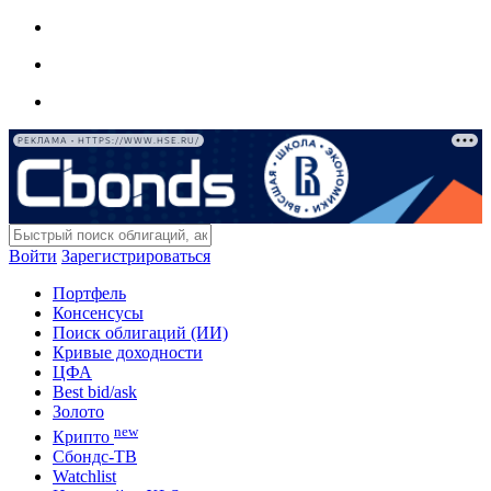
РЕКЛАМА • HTTPS://WWW.HSE.RU/
Войти
Зарегистрироваться
Портфель
Консенсусы
Поиск облигаций (ИИ)
Кривые доходности
ЦФА
Best bid/ask
Золото
new
Крипто
Сбондс-ТВ
Watchlist