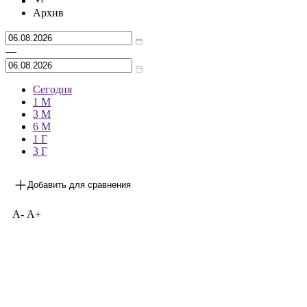
Архив
—
Сегодня
1 М
3 М
6 М
1 Г
3 Г
Добавить для сравнения