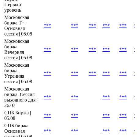
Первый
уровень
Московская
биржа Т+.
***
***
***
***
***
*
Основная
сессия | 05.08
Московская
биржа.
***
***
***
***
***
*
Вечерняя
сессия | 05.08
Московская
биржа.
***
***
***
***
***
*
Утренняя
сессия | 05.08
Московская
биржа. Сессия
***
***
***
***
*
выходного дня |
26.07
СПБ Биржа |
***
***
***
***
*
05.08
СПБ биржа.
Основная
***
***
***
***
*
сессия | 05.08