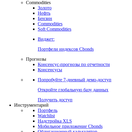
Commodities
Золото
Нефть
Бензин
Commodities
Soft Commodities
Виджет:
Портфели индексов Cbonds
Прогнозы
Консенсус-прогнозы по отчетности
Консенсусы
Попробуйте
7-дневный
демо-доступ
Откройте глобальную базу данных
Получить доступ
Инструментарий
Портфель
Watchlist
Надстройка XLS
Мобильное приложение Cbonds
Облигационный калькулятор