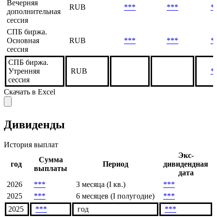
Вечерняя
RUB
***
***
*
дополнительная
сессия
СПБ биржа.
Основная
RUB
***
***
*
сессия
СПБ биржа.
Утренняя
RUB
*
сессия
Скачать в Excel
Дивиденды
История выплат
Экс-
Сумма
год
Период
дивидендная
выплаты
дата
2026
***
3 месяца (I кв.)
***
2025
***
6 месяцев (I полугодие)
***
2025
***
год
***