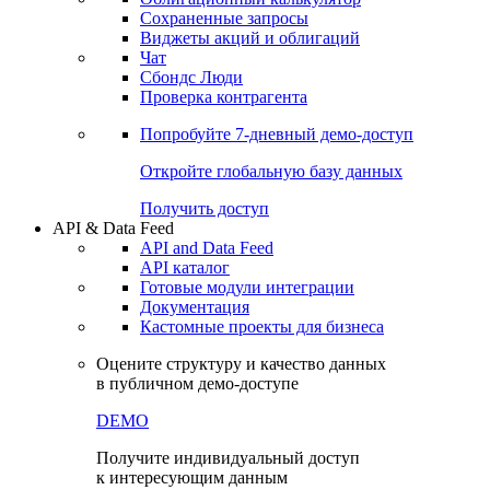
Сохраненные запросы
Виджеты акций и облигаций
Чат
Сбондс Люди
Проверка контрагента
Попробуйте
7-дневный
демо-доступ
Откройте глобальную базу данных
Получить доступ
API & Data Feed
API and Data Feed
API каталог
Готовые модули интеграции
Документация
Кастомные проекты для бизнеса
Оцените структуру и качество данных
в публичном демо-доступе
DEMO
Получите индивидуальный доступ
к интересующим данным