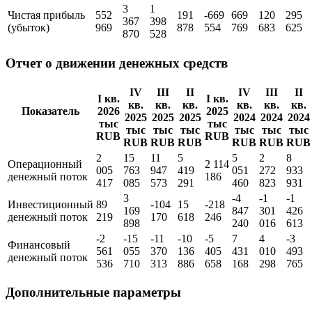
3
1
Чистая прибыль
552
191
-669
669
120
295
367
398
(убыток)
969
878
554
769
683
625
870
528
Отчет о движении денежных средств
IV
III
II
IV
III
II
I кв.
I кв.
кв.
кв.
кв.
кв.
кв.
кв.
Показатель
2026
2025
2025
2025
2025
2024
2024
2024
тыс
тыс
тыс
тыс
тыс
тыс
тыс
тыс
RUB
RUB
RUB
RUB
RUB
RUB
RUB
RUB
2
15
11
5
5
2
8
Операционный
2 114
005
763
947
419
051
272
933
денежный поток
186
417
085
573
291
460
823
931
3
-4
-1
-1
Инвестиционный
89
-104
15
-218
169
847
301
426
денежный поток
219
170
618
246
898
240
016
613
-2
-15
-11
-10
-5
7
4
-3
Финансовый
561
055
370
136
405
431
010
493
денежный поток
536
710
313
886
658
168
298
765
Дополнительные параметры