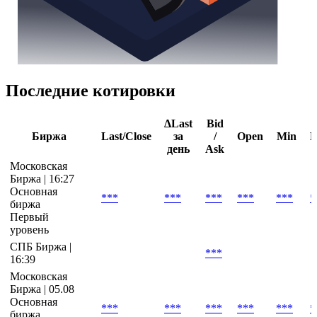
Последние котировки
ΔLast
Bid
Биржа
Last/Close
за
/
Open
Min
день
Ask
Московская
Биржа | 16:27
Основная
***
***
***
***
***
*
биржа
Первый
уровень
СПБ Биржа |
***
16:39
Московская
Биржа | 05.08
Основная
***
***
***
***
***
*
биржа