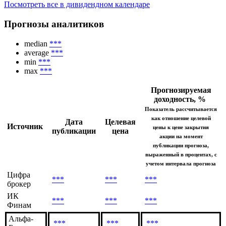
Посмотреть все в дивидендном календаре
Прогнозы аналитиков
median
***
average
***
min
***
max
***
Прогнозируемая
доходность, %
Показатель рассчитывается
как отношение целевой
Дата
Целевая
Источник
цены к цене закрытия
публикации
цена
акции на момент
публикации прогноза,
выраженный в процентах, с
учетом интервала прогноза
Цифра
***
***
***
брокер
ИК
***
***
***
Финам
Альфа-
***
***
***