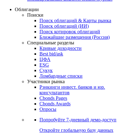
Облигации
Поиски
Поиск облигаций & Карты рынка
Поиск облигаций (ИИ)
Поиск котировок облигаций
Ближайшие размещения (Россия)
Специальные разделы
Кривые доходности
Best bid/ask
ЦФА
ESG
Сукук
Ломбардные списки
Участники рынка
Рэнкинги инвест. банков и юр.
консультантов
Cbonds Pages
Cbonds Awards
Опросы
Попробуйте
7-дневный
демо-доступ
Откройте глобальную базу данных