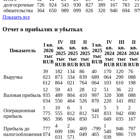
долгосрочные
726
924
543
930
827
389
167
783
21
обязательства
364
650
989
099
026
320
946
694
97
Показать все
Отчет о прибылях и убытках
IV
III
II
IV
III
II
I кв.
I кв.
кв.
кв.
кв.
кв.
кв.
кв.
Показатель
2026
2025
2025
2025
2025
2024
2024
2024
тыс
тыс
тыс
тыс
тыс
тыс
тыс
тыс
RUB
RUB
RUB
RUB
RUB
RUB
RUB
RUB
39
182
134
86
40
170
120
76
Выручка
023
873
334
839
689
064
299
088
612
864
021
764
064
103
610
198
12
59
43
28
12
51
36
22
Валовая прибыль
935
489
804
410
997
320
308
088
034
550
464
526
870
220
141
892
1
10
6
3
5
3
2
Операционная
948
775
555
812
812
833
942
690
прибыль
521
965
396
904
850
049
035
167
4
2
1
Прибыль до
777
469
-799
946
797
699
106
540
налогообложения
074
049
465
986
719
031
571
039